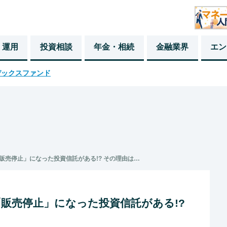
・運用
投資相談
年金・相続
金融業界
エン
デックスファンド
販売停止」になった投資信託がある!? その理由は…
販売停止」になった投資信託がある!?