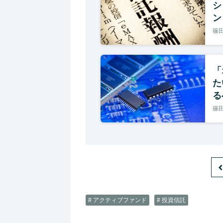
シ
ン
篠田
「
た
る
篠田
# アクティブファンド
# 投資信託