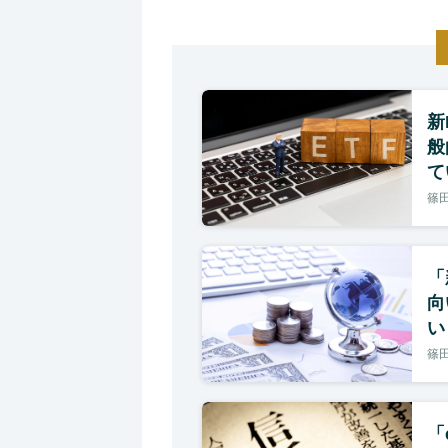
新
般
て
篠田
「
向
い
篠田
「