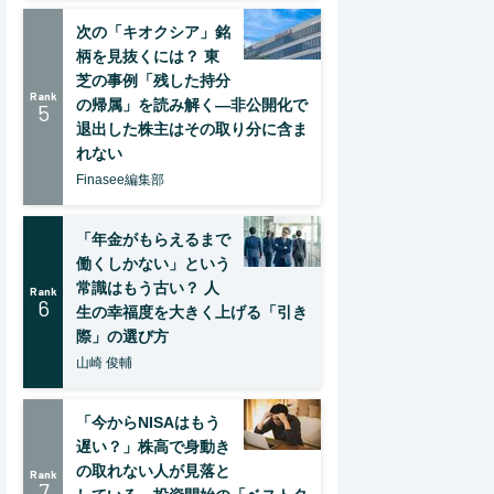
次の「キオクシア」銘
柄を見抜くには？ 東
芝の事例「残した持分
Rank
の帰属」を読み解く—非公開化で
5
退出した株主はその取り分に含ま
れない
Finasee編集部
「年金がもらえるまで
働くしかない」という
常識はもう古い？ 人
Rank
6
生の幸福度を大きく上げる「引き
際」の選び方
山崎 俊輔
「今からNISAはもう
遅い？」株高で身動き
の取れない人が見落と
Rank
7