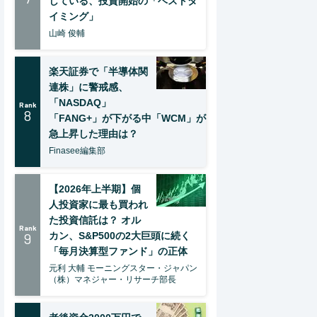
している、投資開始の「ベストタ
イミング」
山崎 俊輔
楽天証券で「半導体関
連株」に警戒感、
「NASDAQ」
Rank
8
「FANG+」が下がる中「WCM」が
急上昇した理由は？
Finasee編集部
【2026年上半期】個
人投資家に最も買われ
た投資信託は？ オル
Rank
9
カン、S&P500の2大巨頭に続く
「毎月決算型ファンド」の正体
元利 大輔 モーニングスター・ジャパン
（株）マネジャー・リサーチ部長