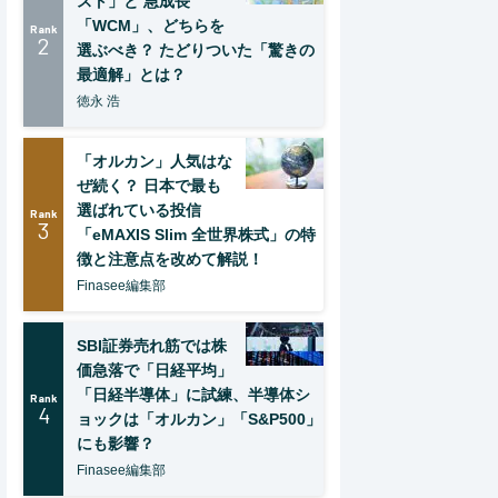
スト」と 急成長
「WCM」、どちらを
Rank
2
選ぶべき？ たどりついた「驚きの
最適解」とは？
徳永 浩
「オルカン」人気はな
ぜ続く？ 日本で最も
選ばれている投信
Rank
3
「eMAXIS Slim 全世界株式」の特
徴と注意点を改めて解説！
Finasee編集部
SBI証券売れ筋では株
価急落で「日経平均」
「日経半導体」に試練、半導体シ
Rank
4
ョックは「オルカン」「S&P500」
にも影響？
Finasee編集部