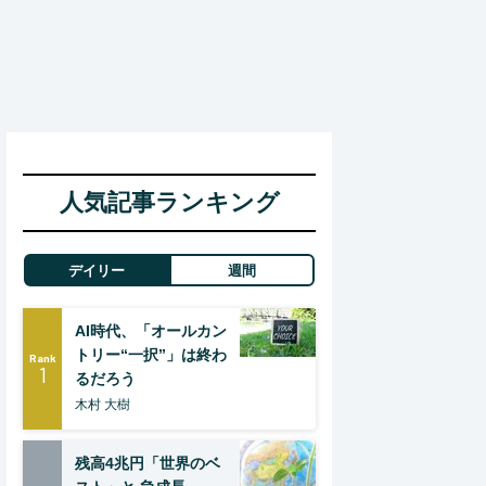
人気記事ランキング
デイリー
週間
AI時代、「オールカン
トリー“一択”」は終わ
Rank
1
るだろう
木村 大樹
残高4兆円「世界のベ