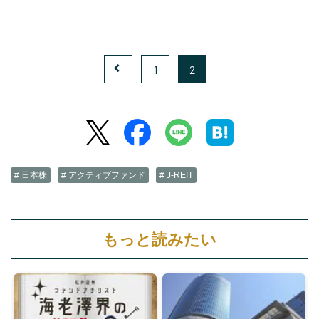
1
2
# 日本株
# アクティブファンド
# J-REIT
もっと読みたい