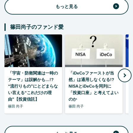
もっと見る
篠田尚子のファンド愛
「宇宙・防衛関連は一時の
「iDeCoファーストが当
【
テーマ」は誤解かも…!?
然」は通用しなくなる!?
“流行りもの”にとどまらな
NISAとiDeCoを同列に
い言える“これだけの理
「投資口座」と考えてよい
由”【投資信託】
のか
篠田 尚子
篠田 尚子
篠