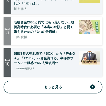
8
した「4本」は…
川上 雅人
老後資金2000万円ではもう足りない…物
価高時代に必要な「本当の金額」と賢く
Rank
9
備えるための「3つの最適解」
山崎 俊輔
SBI証券の売れ筋で「SOX」から「FANG
＋」「TOPIX」へ資金流れる。半導体ブ
Rank
10
ームに一服感でM7人気復活!?
Finasee編集部
もっと見る