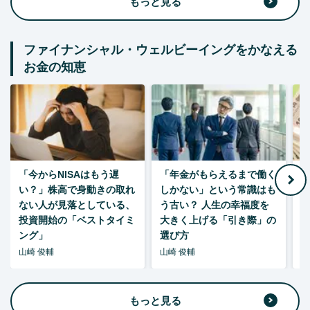
もっと見る
ファイナンシャル・ウェルビーイングをかなえる
お金の知恵
「今からNISAはもう遅
「年金がもらえるまで働く
老
い？」株高で身動きの取れ
しかない」という常識はも
ない人が見落としている、
う古い？ 人生の幸福度を
投資開始の「ベストタイミ
大きく上げる「引き際」の
ング」
選び方
山崎 俊輔
山崎 俊輔
山
もっと見る