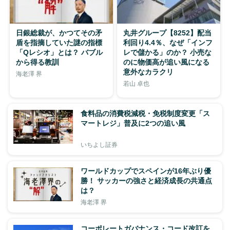
日銀総裁が、かつてその矛
丸井グループ【8252】配当
盾を指摘していた謎の指標
利回り4.4％、なぜ「インフ
「Qレシオ」とは？ バブル
レで儲かる」のか？ 小売な
から得る教訓
のに物価高が追い風になる
意外なカラクリ
海老澤 界
若山 卓也
食料品の消費税減税・免税制度変更「ス
マートレジ」普及に2つの追い風
いちよし証券
ワールドカップでスペインが16年ぶり優
勝！ サッカーの強さと経済成長の共通点
は？
海老澤 界
コーポレートガバナンス・コード改訂を