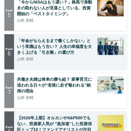
「今からNISAはもう遅い？」株高で身動
きの取れない人が見落としている、投資
Rank
5
開始の「ベストタイミング」
山崎 俊輔
「年金がもらえるまで働くしかない」と
いう常識はもう古い？ 人生の幸福度を大
Rank
6
きく上げる「引き際」の選び方
山崎 俊輔
共働き夫婦は将来の勝ち組？ 家事育児に
追われる日々が“老後に必ず報われる”納
Rank
7
得の理由
山崎 俊輔
【2026年上期】オルカンやS&P500でも
ない、投資家人気が “急加速”した投資信
Rank
託トップ10！ファンドアナリストが注目