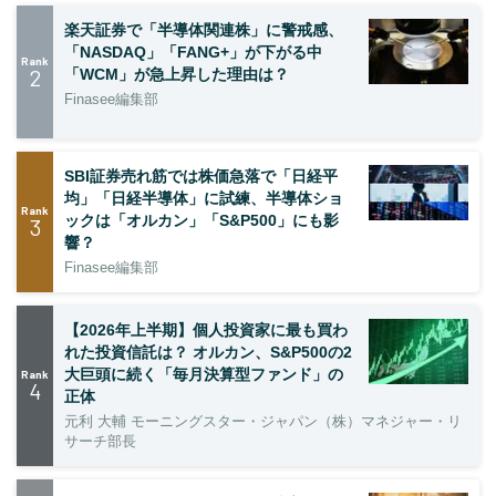
楽天証券で「半導体関連株」に警戒感、
「NASDAQ」「FANG+」が下がる中
Rank
2
「WCM」が急上昇した理由は？
Finasee編集部
SBI証券売れ筋では株価急落で「日経平
均」「日経半導体」に試練、半導体ショ
Rank
ックは「オルカン」「S&P500」にも影
3
響？
Finasee編集部
【2026年上半期】個人投資家に最も買わ
れた投資信託は？ オルカン、S&P500の2
大巨頭に続く「毎月決算型ファンド」の
Rank
4
正体
元利 大輔 モーニングスター・ジャパン（株）マネジャー・リ
サーチ部長