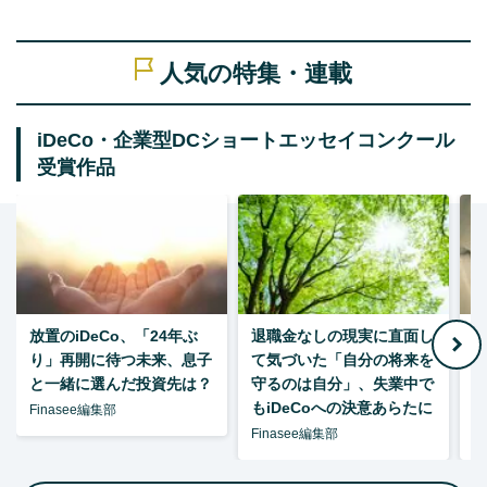
人気の特集・連載
iDeCo・企業型DCショートエッセイコンクール
受賞作品
放置のiDeCo、「24年ぶ
退職金なしの現実に直面し
り」再開に待つ未来、息子
て気づいた「自分の将来を
と一緒に選んだ投資先は？
守るのは自分」、失業中で
た
もiDeCoへの決意あらたに
Finasee編集部
Finasee編集部
F