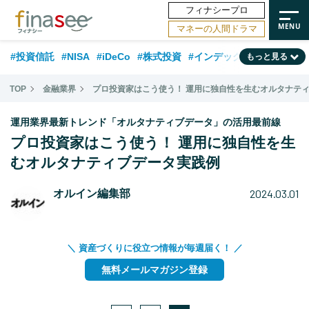
フィナシープロ
マネーの人間ドラマ
#投資信託
#NISA
#iDeCo
#株式投資
#インデックスファンド
もっと見る
#相談事例
#新NISA
#相続・贈与
#FP
#積立投資
#30代
TOP
金融業界
プロ投資家はこう使う！ 運用に独自性を生むオルタナテ
#企業型DC
#退職金
#話題の企業
#日本株
#ランキング
#40代
運用業界最新トレンド「オルタナティブデータ」の活用最前線
#公的年金
#フィナンシャル・ウェルビーイング
#トレンド
プロ投資家はこう使う！ 運用に独自性を生
むオルタナティブデータ実践例
#50代
#データ・調査
#老後
#60代
#国内株式型
2024.03.01
オルイン編集部
＼ 資産づくりに役立つ情報が毎週届く！ ／
無料メールマガジン登録