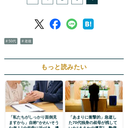
# 50代
# 老後
もっと読みたい
「私たちがしっかり面倒見
「あまりに衝撃的」急逝し
ますから」自称“かわいそう
た70代独身の叔母が残して