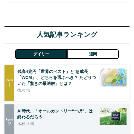
人気記事ランキング
デイリー
週間
残高4兆円「世界のベスト」と 急成長
「WCM」、どちらを選ぶべき？ たどりつ
Rank
1
いた「驚きの最適解」とは？
徳永 浩
AI時代、「オールカントリー“一択”」は
終わるだろう
Rank
2
木村 大樹