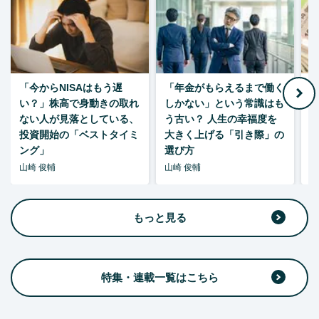
「今からNISAはもう遅
「年金がもらえるまで働く
老
い？」株高で身動きの取れ
しかない」という常識はも
ない人が見落としている、
う古い？ 人生の幸福度を
投資開始の「ベストタイミ
大きく上げる「引き際」の
ング」
選び方
山崎 俊輔
山崎 俊輔
山
もっと見る
特集・連載一覧はこちら