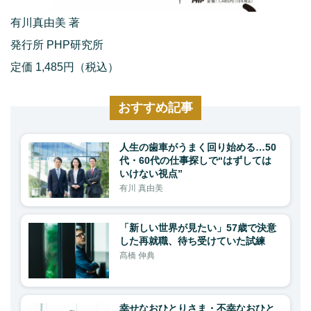
有川真由美 著
発行所 PHP研究所
定価 1,485円（税込）
おすすめ記事
人生の歯車がうまく回り始める…50
代・60代の仕事探しで“はずしては
いけない視点”
有川 真由美
「新しい世界が見たい」57歳で決意
した再就職、待ち受けていた試練
髙橋 伸典
幸せなおひとりさま・不幸なおひと