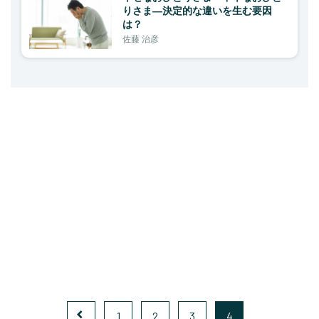
りさま—決定的な違いを生む要因
は？
佐藤 治彦
1
2
3
4