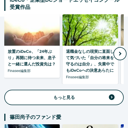
iDeCo・企業型DCショートエッセイコンクール
受賞作品
放置のiDeCo、「24年ぶ
退職金なしの現実に直面し
り」再開に待つ未来、息子
て気づいた「自分の将来を
と一緒に選んだ投資先は？
守るのは自分」、失業中で
た
もiDeCoへの決意あらたに
Finasee編集部
Finasee編集部
F
もっと見る
篠田尚子のファンド愛