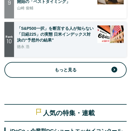
9
開始の「ベストタイミング」
山崎 俊輔
「S&P500一択」を断言する人が知らない
「日経225」の実態 日米インデックス対
Rank
10
決の“予想外の結果”
徳永 浩
もっと見る
人気の特集・連載