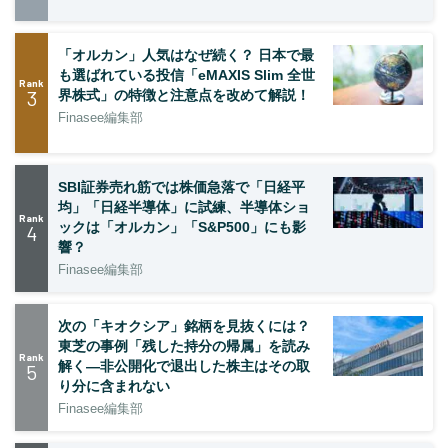
「オルカン」人気はなぜ続く？ 日本で最
も選ばれている投信「eMAXIS Slim 全世
Rank
3
界株式」の特徴と注意点を改めて解説！
Finasee編集部
SBI証券売れ筋では株価急落で「日経平
均」「日経半導体」に試練、半導体ショ
Rank
ックは「オルカン」「S&P500」にも影
4
響？
Finasee編集部
次の「キオクシア」銘柄を見抜くには？
東芝の事例「残した持分の帰属」を読み
Rank
解く—非公開化で退出した株主はその取
5
り分に含まれない
Finasee編集部