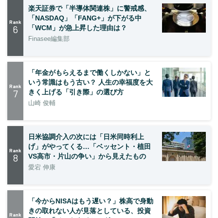
楽天証券で「半導体関連株」に警戒感、
「NASDAQ」「FANG+」が下がる中
Rank
6
「WCM」が急上昇した理由は？
Finasee編集部
「年金がもらえるまで働くしかない」と
いう常識はもう古い？ 人生の幸福度を大
Rank
7
きく上げる「引き際」の選び方
山崎 俊輔
日米協調介入の次には「日米同時利上
げ」がやってくる…「ベッセント・植田
Rank
8
VS高市・片山の争い」から見えたもの
愛宕 伸康
「今からNISAはもう遅い？」株高で身動
きの取れない人が見落としている、投資
Rank