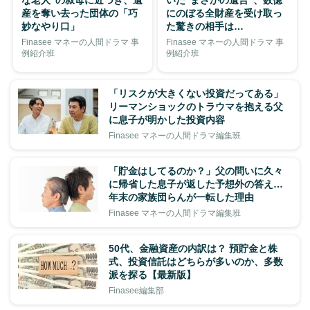
な老人”の叔母に近づき、遺
いた“まさかの遺言”、数億
産を奪い去った団体の「巧
にのぼる全財産を受け取っ
妙なやり口」
た驚きの相手は…
Finasee マネーの人間ドラマ 事
Finasee マネーの人間ドラマ 事
例紹介班
例紹介班
「リスクが大きくない投資だってある」
リーマンショックのトラウマを抱える父
に息子が明かした投資内容
Finasee マネーの人間ドラマ編集班
「貯金はしてるのか？」父の問いに久々
に帰省した息子が返した予想外の答え…
年末の家族団らんが一転した理由
Finasee マネーの人間ドラマ編集班
50代、金融資産の内訳は？ 預貯金と株
式、投資信託はどちらが多いのか、多数
派を探る【最新版】
Finasee編集部