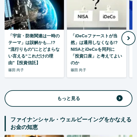
「宇宙・防衛関連は一時の
「iDeCoファーストが当
【
テーマ」は誤解かも…!?
然」は通用しなくなる!?
“流行りもの”にとどまらな
NISAとiDeCoを同列に
い言える“これだけの理
「投資口座」と考えてよい
由”【投資信託】
のか
篠田 尚子
篠田 尚子
篠
もっと見る
ファイナンシャル・ウェルビーイングをかなえる
お金の知恵