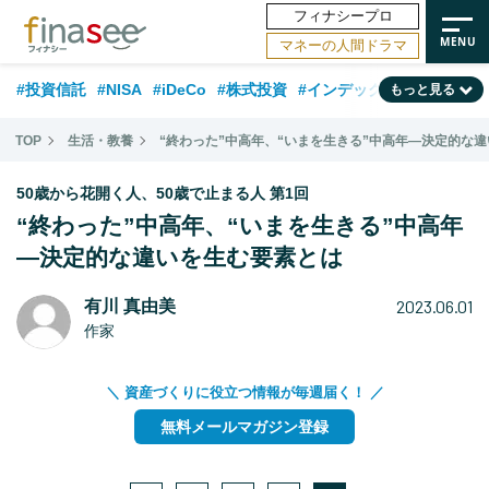
フィナシープロ
マネーの人間ドラマ
#投資信託
#NISA
#iDeCo
#株式投資
#インデックスファンド
もっと見る
#相談事例
#相続・贈与
#FP
#新NISA
#積立投資
#30代
TOP
生活・教養
“終わった”中高年、“いまを生きる”中高年―決定的な
#ランキング
#日本株
#公的年金
#40代
#トレンド
50歳から花開く人、50歳で止まる人 第1回
#フィナンシャル・ウェルビーイング
#企業型DC
#退職金
#50代
“終わった”中高年、“いまを生きる”中高年
―決定的な違いを生む要素とは
#老後
#データ・調査
#金融用語解説
#話題の企業
#国内株式型
2023.06.01
有川 真由美
作家
＼ 資産づくりに役立つ情報が毎週届く！ ／
無料メールマガジン登録