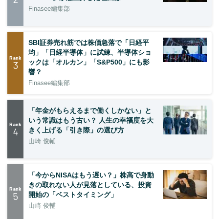
Finasee編集部
SBI証券売れ筋では株価急落で「日経平
均」「日経半導体」に試練、半導体ショ
Rank
ックは「オルカン」「S&P500」にも影
3
響？
Finasee編集部
「年金がもらえるまで働くしかない」と
いう常識はもう古い？ 人生の幸福度を大
Rank
4
きく上げる「引き際」の選び方
山崎 俊輔
「今からNISAはもう遅い？」株高で身動
きの取れない人が見落としている、投資
Rank
5
開始の「ベストタイミング」
山崎 俊輔