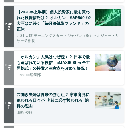
【2026年上半期】個人投資家に最も買わ
れた投資信託は？ オルカン、S&P500の2
大巨頭に続く「毎月決算型ファンド」の
Rank
6
正体
元利 大輔 モーニングスター・ジャパン（株）マネジャー・リ
サーチ部長
「オルカン」人気はなぜ続く？ 日本で最
も選ばれている投信「eMAXIS Slim 全世
Rank
7
界株式」の特徴と注意点を改めて解説！
Finasee編集部
共働き夫婦は将来の勝ち組？ 家事育児に
追われる日々が“老後に必ず報われる”納
Rank
8
得の理由
山崎 俊輔