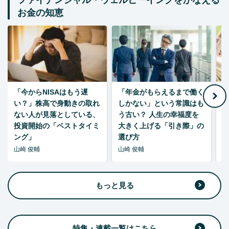
ファイナンシャル・ウェルビーイングをかなえる
お金の知恵
「今からNISAはもう遅
「年金がもらえるまで働く
老
い？」株高で身動きの取れ
しかない」という常識はも
ない人が見落としている、
う古い？ 人生の幸福度を
投資開始の「ベストタイミ
大きく上げる「引き際」の
ング」
選び方
山崎 俊輔
山崎 俊輔
山
もっと見る
特集・連載一覧はこちら