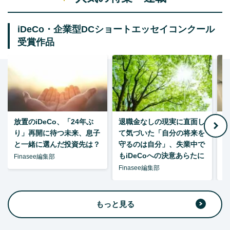
iDeCo・企業型DCショートエッセイコンクール
受賞作品
放置のiDeCo、「24年ぶ
退職金なしの現実に直面し
り」再開に待つ未来、息子
て気づいた「自分の将来を
と一緒に選んだ投資先は？
守るのは自分」、失業中で
た
もiDeCoへの決意あらたに
Finasee編集部
Finasee編集部
F
もっと見る