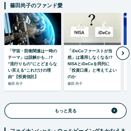
篠田尚子のファンド愛
「宇宙・防衛関連は一時の
「iDeCoファーストが当
【
テーマ」は誤解かも…!?
然」は通用しなくなる!?
“流行りもの”にとどまらな
NISAとiDeCoを同列に
い言える“これだけの理
「投資口座」と考えてよい
由”【投資信託】
のか
篠田 尚子
篠田 尚子
篠
もっと見る