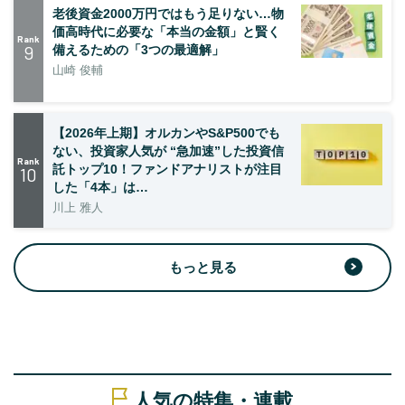
老後資金2000万円ではもう足りない…物
価高時代に必要な「本当の金額」と賢く
Rank
9
備えるための「3つの最適解」
山崎 俊輔
【2026年上期】オルカンやS&P500でも
ない、投資家人気が “急加速”した投資信
Rank
託トップ10！ファンドアナリストが注目
10
した「4本」は…
川上 雅人
もっと見る
人気の特集・連載