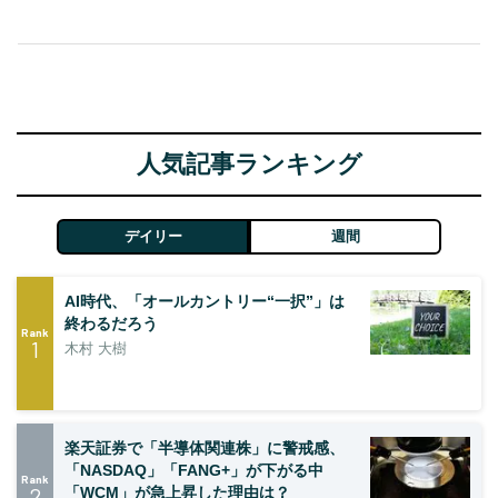
人気記事ランキング
デイリー
週間
AI時代、「オールカントリー“一択”」は
終わるだろう
Rank
1
木村 大樹
楽天証券で「半導体関連株」に警戒感、
「NASDAQ」「FANG+」が下がる中
Rank
2
「WCM」が急上昇した理由は？