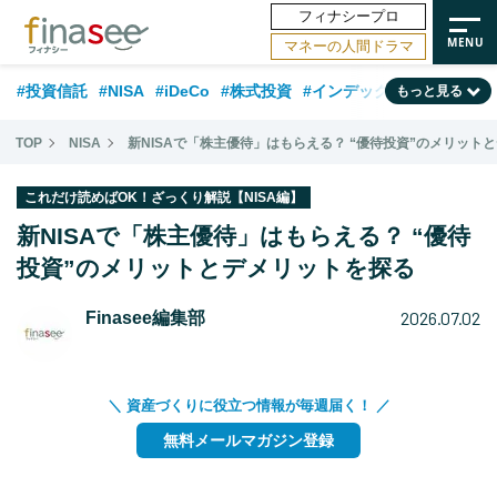
フィナシープロ
マネーの人間ドラマ
#投資信託
#NISA
#iDeCo
#株式投資
#インデックスファンド
もっと見る
#相談事例
#新NISA
#相続・贈与
#FP
#積立投資
#30代
TOP
NISA
新NISAで「株主優待」はもらえる？ “優待投資”のメリット
#企業型DC
#退職金
#話題の企業
#日本株
#ランキング
#40代
これだけ読めばOK！ざっくり解説【NISA編】
#公的年金
#フィナンシャル・ウェルビーイング
#トレンド
新NISAで「株主優待」はもらえる？ “優待
#50代
投資”のメリットとデメリットを探る
#データ・調査
#老後
#60代
#国内株式型
2026.07.02
Finasee編集部
＼ 資産づくりに役立つ情報が毎週届く！ ／
無料メールマガジン登録