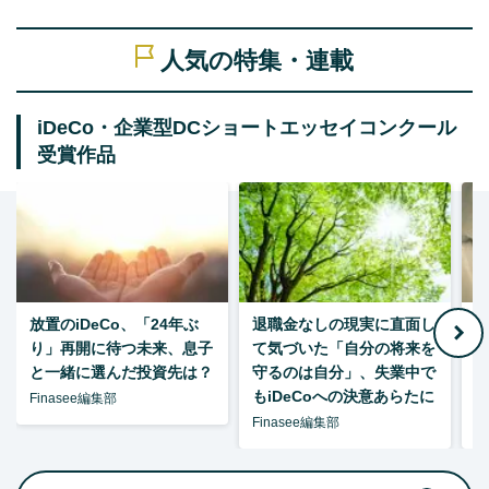
人気の特集・連載
iDeCo・企業型DCショートエッセイコンクール
受賞作品
放置のiDeCo、「24年ぶ
退職金なしの現実に直面し
り」再開に待つ未来、息子
て気づいた「自分の将来を
と一緒に選んだ投資先は？
守るのは自分」、失業中で
た
もiDeCoへの決意あらたに
Finasee編集部
Finasee編集部
F