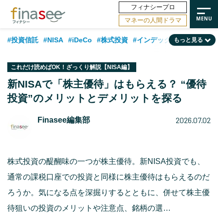
フィナシープロ
マネーの人間ドラマ
#投資信託
#NISA
#iDeCo
#株式投資
#インデックスファンド
もっと見る
#相談事例
#新NISA
#相続・贈与
#FP
#積立投資
#30代
これだけ読めばOK！ざっくり解説【NISA編】
#企業型DC
#退職金
#話題の企業
#日本株
#ランキング
#40代
新NISAで「株主優待」はもらえる？ “優待
投資”のメリットとデメリットを探る
#公的年金
#フィナンシャル・ウェルビーイング
#トレンド
#50代
#データ・調査
#老後
#60代
#国内株式型
2026.07.02
Finasee編集部
株式投資の醍醐味の一つが株主優待。新NISA投資でも、
通常の課税口座での投資と同様に株主優待はもらえるのだ
ろうか。気になる点を深掘りするとともに、併せて株主優
待狙いの投資のメリットや注意点、銘柄の選…