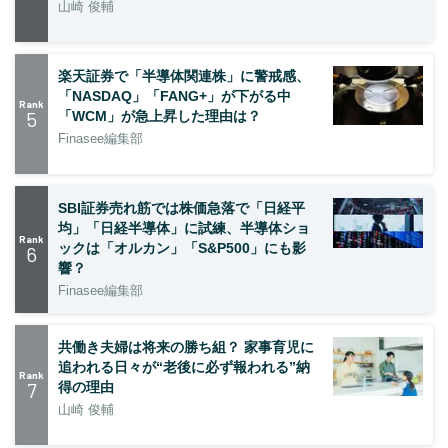
山崎 俊輔
楽天証券で「半導体関連株」に警戒感、
「NASDAQ」「FANG+」が下がる中
Rank
5
「WCM」が急上昇した理由は？
Finasee編集部
SBI証券売れ筋では株価急落で「日経平
均」「日経半導体」に試練、半導体ショ
Rank
ックは「オルカン」「S&P500」にも影
6
響？
Finasee編集部
共働き夫婦は将来の勝ち組？ 家事育児に
追われる日々が“老後に必ず報われる”納
Rank
7
得の理由
山崎 俊輔