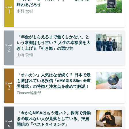
終わるだろう
Rank
1
木村 大樹
「年金がもらえるまで働くしかない」と
いう常識はもう古い？ 人生の幸福度を大
Rank
2
きく上げる「引き際」の選び方
山崎 俊輔
「オルカン」人気はなぜ続く？ 日本で最
も選ばれている投信「eMAXIS Slim 全世
Rank
3
界株式」の特徴と注意点を改めて解説！
Finasee編集部
「今からNISAはもう遅い？」株高で身動
きの取れない人が見落としている、投資
Rank
4
開始の「ベストタイミング」