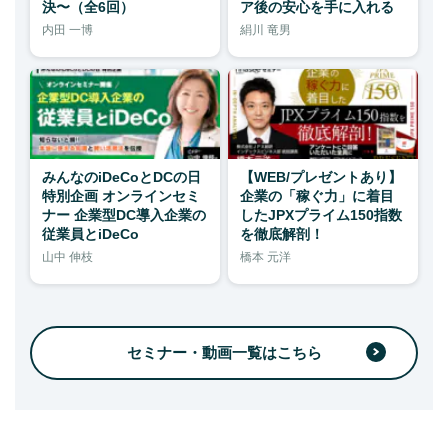
決〜（全6回）
ア後の安心を手に入れる
内田 一博
絹川 竜男
みんなのiDeCoとDCの日
【WEB/プレゼントあり】
特別企画 オンラインセミ
企業の「稼ぐ力」に着目
ナー 企業型DC導入企業の
したJPXプライム150指数
従業員とiDeCo
を徹底解剖！
山中 伸枝
橋本 元洋
セミナー・動画一覧はこちら