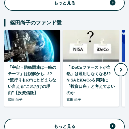
もっと見る
篠田尚子のファンド愛
「宇宙・防衛関連は一時の
「iDeCoファーストが当
【
テーマ」は誤解かも…!?
然」は通用しなくなる!?
“流行りもの”にとどまらな
NISAとiDeCoを同列に
い言える“これだけの理
「投資口座」と考えてよい
由”【投資信託】
のか
篠田 尚子
篠田 尚子
篠
もっと見る