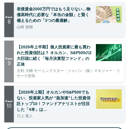
老後資金2000万円ではもう足りない…物
価高時代に必要な「本当の金額」と賢く
Rank
8
備えるための「3つの最適解」
山崎 俊輔
【2026年上半期】個人投資家に最も買わ
れた投資信託は？ オルカン、S&P500の2
大巨頭に続く「毎月決算型ファンド」の
Rank
9
正体
元利 大輔 モーニングスター・ジャパン（株）マネジャー・リ
サーチ部長
【2026年上期】オルカンやS&P500でも
ない、投資家人気が “急加速”した投資信
Rank
託トップ10！ファンドアナリストが注目
10
した「4本」は…
川上 雅人