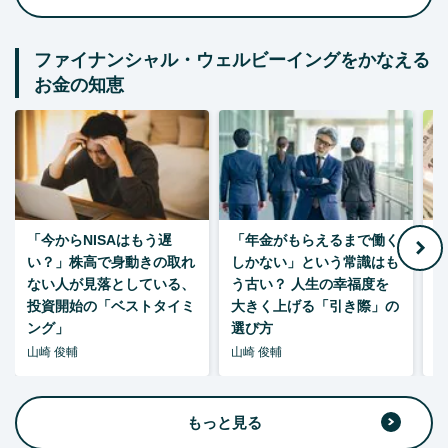
ファイナンシャル・ウェルビーイングをかなえる
お金の知恵
「今からNISAはもう遅
「年金がもらえるまで働く
老
い？」株高で身動きの取れ
しかない」という常識はも
ない人が見落としている、
う古い？ 人生の幸福度を
投資開始の「ベストタイミ
大きく上げる「引き際」の
ング」
選び方
山崎 俊輔
山崎 俊輔
山
もっと見る