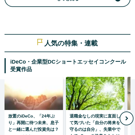
人気の特集・連載
iDeCo・企業型DCショートエッセイコンクール
受賞作品
放置のiDeCo、「24年ぶ
退職金なしの現実に直面し
り」再開に待つ未来、息子
て気づいた「自分の将来を
と一緒に選んだ投資先は？
守るのは自分」、失業中で
た