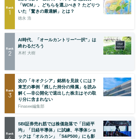
「WCM」、どちらを選ぶべき？ たどりつ
Rank
1
いた「驚きの最適解」とは？
徳永 浩
AI時代、「オールカントリー“一択”」は
終わるだろう
Rank
2
木村 大樹
次の「キオクシア」銘柄を見抜くには？
東芝の事例「残した持分の帰属」を読み
Rank
解く—非公開化で退出した株主はその取
3
り分に含まれない
Finasee編集部
SBI証券売れ筋では株価急落で「日経平
均」「日経半導体」に試練、半導体ショ
Rank
ックは「オルカン」「S&P500」にも影
4