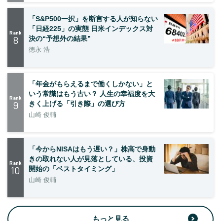
「S&P500一択」を断言する人が知らない
「日経225」の実態 日米インデックス対
Rank
8
決の“予想外の結果”
徳永 浩
「年金がもらえるまで働くしかない」と
いう常識はもう古い？ 人生の幸福度を大
Rank
9
きく上げる「引き際」の選び方
山崎 俊輔
「今からNISAはもう遅い？」株高で身動
きの取れない人が見落としている、投資
Rank
10
開始の「ベストタイミング」
山崎 俊輔
もっと見る