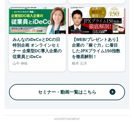
みんなのiDeCoとDCの日
【WEB/プレゼントあり】
特別企画 オンラインセミ
企業の「稼ぐ力」に着目
ナー 企業型DC導入企業の
したJPXプライム150指数
従業員とiDeCo
を徹底解剖！
山中 伸枝
橋本 元洋
セミナー・動画一覧はこちら
ADVERTISEMENT