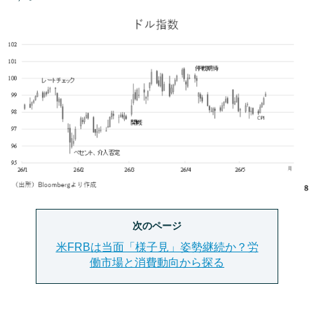
次のページ
米FRBは当面「様子見」姿勢継続か？労
働市場と消費動向から探る