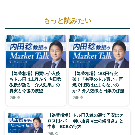
もっと読みたい
【為替相場】円買い介入後
【為替相場】163円台突
もドル円は上昇か？ 内田稔
破！「有事のドル買い」再
教授が語る「介入効果」の
燃で円安は止まらないの
真実と今後の展望
か？ 介入効果と日銀の課題
内田稔
内田稔
【為替相場】ドル円失速の裏で円安はク
ロス円へ？「弱い通貨同士の綱引き」と
中東・ECBの行方
内田稔