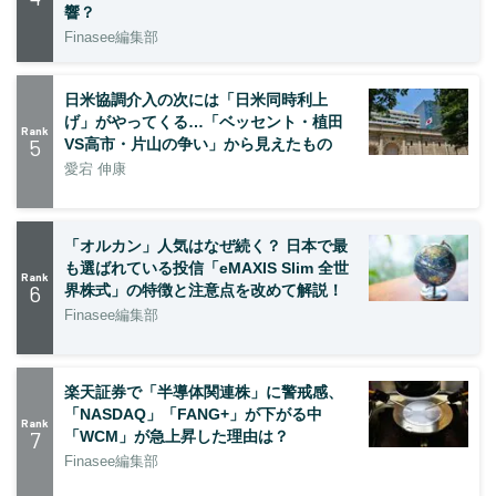
響？
Finasee編集部
日米協調介入の次には「日米同時利上
げ」がやってくる…「ベッセント・植田
Rank
5
VS高市・片山の争い」から見えたもの
愛宕 伸康
「オルカン」人気はなぜ続く？ 日本で最
も選ばれている投信「eMAXIS Slim 全世
Rank
6
界株式」の特徴と注意点を改めて解説！
Finasee編集部
楽天証券で「半導体関連株」に警戒感、
「NASDAQ」「FANG+」が下がる中
Rank
7
「WCM」が急上昇した理由は？
Finasee編集部