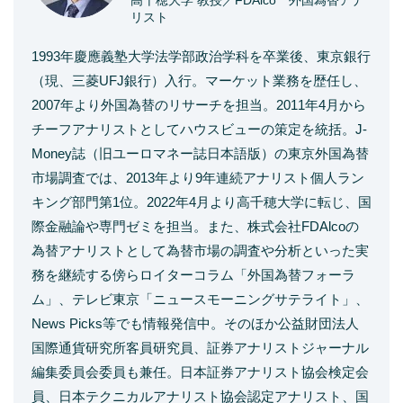
高千穂大学 教授／FDAlco 外国為替アナ
リスト
1993年慶應義塾大学法学部政治学科を卒業後、東京銀行
（現、三菱UFJ銀行）入行。マーケット業務を歴任し、
2007年より外国為替のリサーチを担当。2011年4月から
チーフアナリストとしてハウスビューの策定を統括。J-
Money誌（旧ユーロマネー誌日本語版）の東京外国為替
市場調査では、2013年より9年連続アナリスト個人ラン
キング部門第1位。2022年4月より高千穂大学に転じ、国
際金融論や専門ゼミを担当。また、株式会社FDAlcoの
為替アナリストとして為替市場の調査や分析といった実
務を継続する傍らロイターコラム「外国為替フォーラ
ム」、テレビ東京「ニュースモーニングサテライト」、
News Picks等でも情報発信中。そのほか公益財団法人
国際通貨研究所客員研究員、証券アナリストジャーナル
編集委員会委員も兼任。日本証券アナリスト協会検定会
員、日本テクニカルアナリスト協会認定アナリスト、国