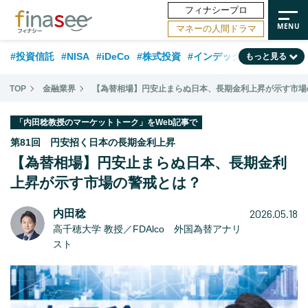
フィナシープロ
マネーの人間ドラマ
#投資信託
#NISA
#iDeCo
#株式投資
#インデックスファンド
もっと見る
#相談事例
#相続・贈与
#FP
#新NISA
#ランキング
#日本株
TOP
金融業界
【為替相場】円安止まらぬ日本、長期金利上昇が示す市場
#積立投資
#トレンド
#30代
#公的年金
#40代
#50代
「内田稔教授のマーケットトーク」をWeb記事で
#フィナンシャル・ウェルビーイング
#老後
#金融用語解説
第81回 円安招く日本の長期金利上昇
【為替相場】円安止まらぬ日本、長期金利
#データ・調査
#資産運用業界
#海外事情
#国内株式型
#60代
上昇が示す市場の警戒とは？
2026.05.18
内田稔
高千穂大学 教授／FDAlco 外国為替アナリ
スト