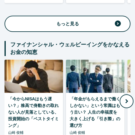
もっと見る
ファイナンシャル・ウェルビーイングをかなえる
お金の知恵
「今からNISAはもう遅
「年金がもらえるまで働く
老
い？」株高で身動きの取れ
しかない」という常識はも
ない人が見落としている、
う古い？ 人生の幸福度を
投資開始の「ベストタイミ
大きく上げる「引き際」の
ング」
選び方
山崎 俊輔
山崎 俊輔
山