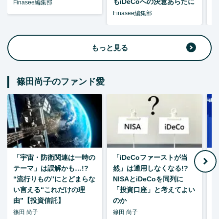
もiDeCoへの決意あらたに
Finasee編集部
Finasee編集部
F
もっと見る
篠田尚子のファンド愛
「宇宙・防衛関連は一時の
「iDeCoファーストが当
【
テーマ」は誤解かも…!?
然」は通用しなくなる!?
“流行りもの”にとどまらな
NISAとiDeCoを同列に
い言える“これだけの理
「投資口座」と考えてよい
由”【投資信託】
のか
篠田 尚子
篠田 尚子
篠