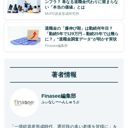
ンフラ？ 単なる退職金代わりに留まらな
い「本当の価値」とは
MUFG資産形成研究所
退職金の「爆伸び期」は勤続何年目？
「勤続5年で129万円→勤続25年では幾ら
に？」“退職金調査データ”が明かす実状
Finasee編集部
著者情報
Finasee編集部
ふぃなしーへんしゅうぶ
「一億総資産形成時代、選択肢の多い老後を皆様に」を