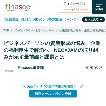
フィナシープロ
マネーの人間ドラマ
#投資信託
#NISA
#iDeCo
#株式投資
#インデックスファンド
もっと見る
#相談事例
#相続・贈与
#FP
#新NISA
#積立投資
#30代
TOP
iDeCo・DC
ビジネスパーソンの資産形成の悩み、企業の福利厚生で
#ランキング
#日本株
#公的年金
#40代
#トレンド
ビジネスパーソンの資産形成の悩み、企業
#フィナンシャル・ウェルビーイング
#企業型DC
#退職金
#50代
の福利厚生で解消へ NEC×JAMの取り組
みが示す最前線と課題とは
#老後
#データ・調査
#金融用語解説
#話題の企業
#国内株式型
2025.06.25
Finasee編集部
＼ 資産づくりに役立つ情報が毎週届く！ ／
無料メールマガジン登録