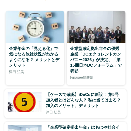
企業年金の「見える化」で
企業型確定拠出年金の優秀
気になる他社状況がわかる
企業「DCエクセレントカン
ようになる？ メリットとデ
パニー2026」が決定、「第
メリット
15回日本DCフォーラム」で
表彰
津田 弘美
Finasee編集部
【ケースで確認】iDeCoに新設！ 第5号
加入者とはどんな人？ 私は当てはまる？
加入のメリット、デメリット
津田 弘美
「企業型確定拠出年金」はもはや社会イ