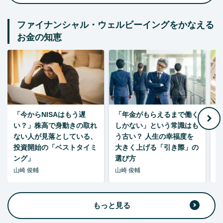
ファイナンシャル・ウェルビーイングをかなえる
お金の知恵
「今からNISAはもう遅
「年金がもらえるまで働く
老
い？」株高で身動きの取れ
しかない」という常識はも
ない人が見落としている、
う古い？ 人生の幸福度を
投資開始の「ベストタイミ
大きく上げる「引き際」の
ング」
選び方
山崎 俊輔
山崎 俊輔
山
もっと見る