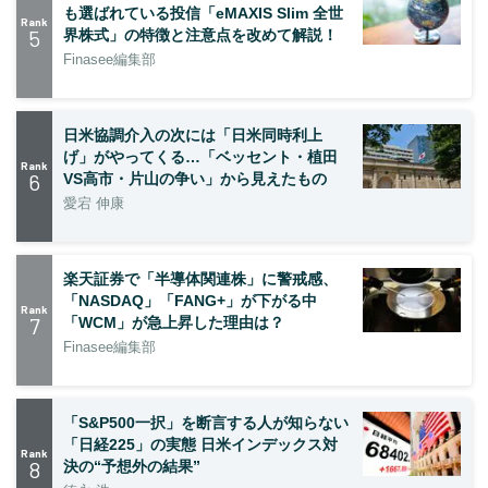
も選ばれている投信「eMAXIS Slim 全世
Rank
5
界株式」の特徴と注意点を改めて解説！
Finasee編集部
日米協調介入の次には「日米同時利上
げ」がやってくる…「ベッセント・植田
Rank
6
VS高市・片山の争い」から見えたもの
愛宕 伸康
楽天証券で「半導体関連株」に警戒感、
「NASDAQ」「FANG+」が下がる中
Rank
7
「WCM」が急上昇した理由は？
Finasee編集部
「S&P500一択」を断言する人が知らない
「日経225」の実態 日米インデックス対
Rank
8
決の“予想外の結果”