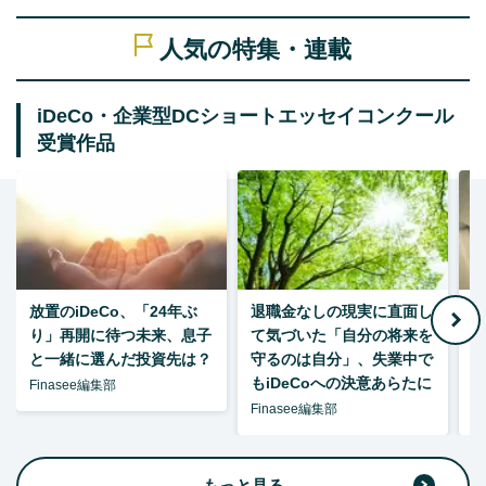
人気の特集・連載
iDeCo・企業型DCショートエッセイコンクール
受賞作品
放置のiDeCo、「24年ぶ
退職金なしの現実に直面し
り」再開に待つ未来、息子
て気づいた「自分の将来を
と一緒に選んだ投資先は？
守るのは自分」、失業中で
た
もiDeCoへの決意あらたに
Finasee編集部
Finasee編集部
F
もっと見る