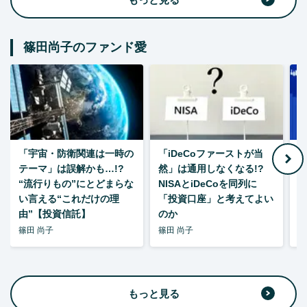
篠田尚子のファンド愛
「宇宙・防衛関連は一時の
「iDeCoファーストが当
【
テーマ」は誤解かも…!?
然」は通用しなくなる!?
“流行りもの”にとどまらな
NISAとiDeCoを同列に
い言える“これだけの理
「投資口座」と考えてよい
由”【投資信託】
のか
篠田 尚子
篠田 尚子
篠
もっと見る