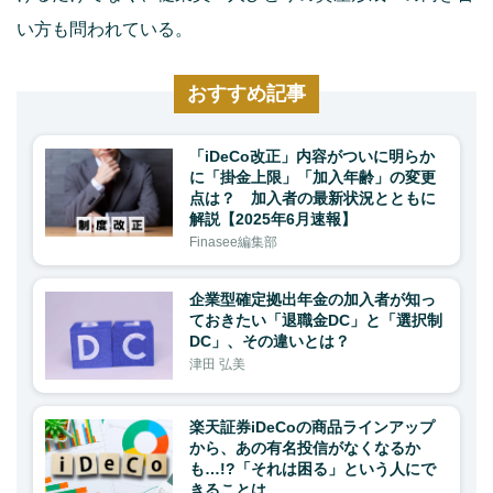
い方も問われている。
おすすめ記事
「iDeCo改正」内容がついに明らか
に「掛金上限」「加入年齢」の変更
点は？ 加入者の最新状況とともに
解説【2025年6月速報】
Finasee編集部
企業型確定拠出年金の加入者が知っ
ておきたい「退職金DC」と「選択制
DC」、その違いとは？
津田 弘美
楽天証券iDeCoの商品ラインアップ
から、あの有名投信がなくなるか
も…!?「それは困る」という人にで
きることは