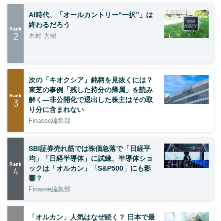
AI時代、「オールカントリー“一択”」は
終わるだろう
Rank
2
木村 大樹
次の「キオクシア」銘柄を見抜くには？
東芝の事例「残した持分の帰属」を読み
Rank
解く—非公開化で退出した株主はその取
3
り分に含まれない
Finasee編集部
SBI証券売れ筋では株価急落で「日経平
均」「日経半導体」に試練、半導体ショ
Rank
ックは「オルカン」「S&P500」にも影
4
響？
Finasee編集部
「オルカン」人気はなぜ続く？ 日本で最