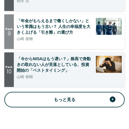
徳永 浩
「年金がもらえるまで働くしかない」と
いう常識はもう古い？ 人生の幸福度を大
Rank
9
きく上げる「引き際」の選び方
山崎 俊輔
「今からNISAはもう遅い？」株高で身動
きの取れない人が見落としている、投資
Rank
10
開始の「ベストタイミング」
山崎 俊輔
もっと見る