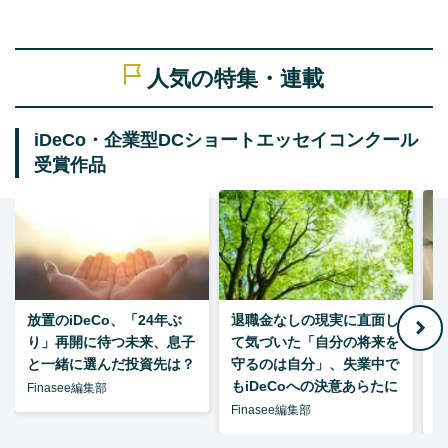
人気の特集・連載
iDeCo・企業型DCショートエッセイコンクール
受賞作品
放置のiDeCo、「24年ぶ
退職金なしの現実に直面し
り」再開に待つ未来、息子
て気づいた「自分の将来を
と一緒に選んだ投資先は？
守るのは自分」、失業中で
た
もiDeCoへの決意あらたに
Finasee編集部
Finasee編集部
F