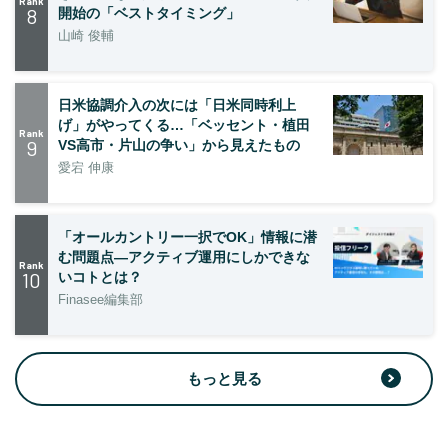
Rank
8
開始の「ベストタイミング」
山崎 俊輔
日米協調介入の次には「日米同時利上
げ」がやってくる…「ベッセント・植田
Rank
9
VS高市・片山の争い」から見えたもの
愛宕 伸康
「オールカントリー一択でOK」情報に潜
む問題点―アクティブ運用にしかできな
Rank
10
いコトとは？
Finasee編集部
もっと見る