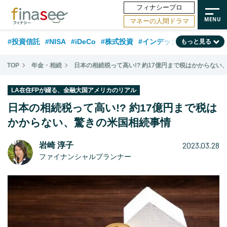
フィナシープロ
マネーの人間ドラマ
#投資信託
#NISA
#iDeCo
#株式投資
#インデックスファンド
もっと見る
#相談事例
#相続・贈与
#FP
#新NISA
#ランキング
#日本株
TOP
年金・相続
日本の相続税って高い!? 約17億円まで税はかからない
#積立投資
#トレンド
#30代
#公的年金
#40代
#50代
LA在住FPが綴る、金融大国アメリカのリアル
#フィナンシャル・ウェルビーイング
#老後
#金融用語解説
日本の相続税って高い!? 約17億円まで税は
#データ・調査
かからない、驚きの米国相続事情
#資産運用業界
#海外事情
#国内株式型
#60代
2023.03.28
岩崎 淳子
ファイナンシャルプランナー