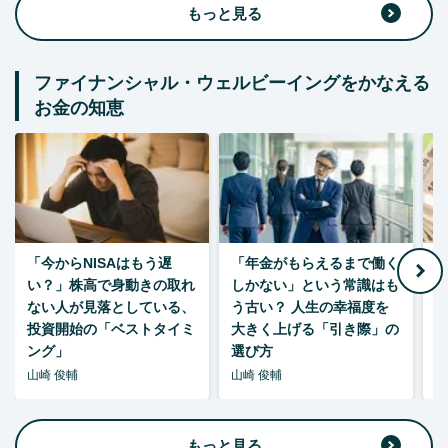
もっと見る
ファイナンシャル・ウェルビーイングをかなえる
お金の知恵
「今からNISAはもう遅
「年金がもらえるまで働く
老
い？」株高で身動きの取れ
しかない」という常識はも
ない人が見落としている、
う古い？ 人生の幸福度を
投資開始の「ベストタイミ
大きく上げる「引き際」の
ング」
選び方
山崎 俊輔
山崎 俊輔
山
もっと見る