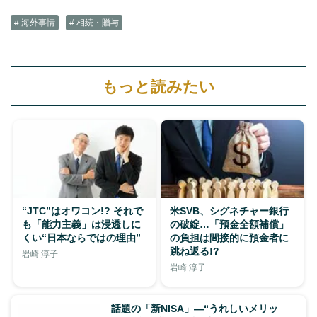
# 海外事情
# 相続・贈与
もっと読みたい
“JTC”はオワコン!? それで
米SVB、シグネチャー銀行
も「能力主義」は浸透しに
の破綻…「預金全額補償」
くい“日本ならではの理由”
の負担は間接的に預金者に
跳ね返る!?
岩崎 淳子
岩崎 淳子
話題の「新NISA」―“うれしいメリッ