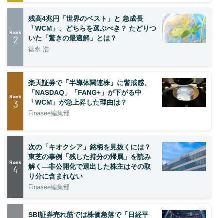
残高4兆円「世界のベスト」と 急成長
「WCM」、どちらを選ぶべき？ たどりつ
Rank
2
いた「驚きの最適解」とは？
徳永 浩
楽天証券で「半導体関連株」に警戒感、
「NASDAQ」「FANG+」が下がる中
Rank
3
「WCM」が急上昇した理由は？
Finasee編集部
次の「キオクシア」銘柄を見抜くには？
東芝の事例「残した持分の帰属」を読み
Rank
解く—非公開化で退出した株主はその取
4
り分に含まれない
Finasee編集部
SBI証券売れ筋では株価急落で「日経平