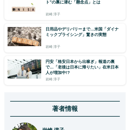
ト”の裏に潜む「懸念点」とは
岩崎 淳子
日用品やデリバリーまで…米国「ダイナ
ミックプライシング」驚きの実態
岩崎 淳子
円安「格安日本から出稼ぎ」報道の裏
で…「老後は日本に帰りたい」在米日本
人が増加中!?
岩崎 淳子
著者情報