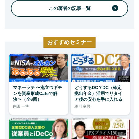
この著者の記事一覧
おすすめセミナー
マネーラテ 〜泡立つギモ
どうするDC？DC（確定
ンを資産形成Cafeで解
拠出年金）活用でリタイ
決〜（全6回）
ア後の安心を手に入れる
内田 一博
絹川 竜男