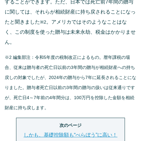
することができます。ただ、日本では死亡前7年間の贈与
に関しては、それらが相続財産に持ち戻されることになっ
たと聞きました
。アメリカではそのようなことはな
※2
く、この制度を使った贈与は未来永劫、税金はかかりませ
ん。
※2 編集部注：令和5年度の税制改正によるもの。暦年課税の場
合、従来は贈与者の死亡日以前の3年間の贈与が相続財産への持ち
戻しの対象でしたが、2024年の贈与から7年に延長されることにな
りました。贈与者死亡日以前の3年間の贈与の扱いは従来通りです
が、死亡日4～7年前の4年間分は、100万円を控除した金額を相続
財産に持ち戻します。
次のページ
しかも、基礎控除額も“べらぼう”に高い！