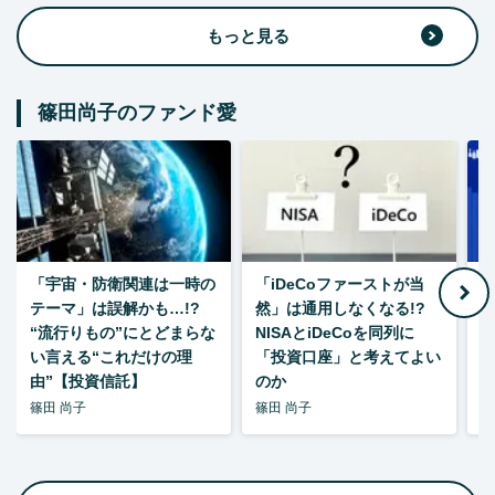
もっと見る
篠田尚子のファンド愛
「宇宙・防衛関連は一時の
「iDeCoファーストが当
【
テーマ」は誤解かも…!?
然」は通用しなくなる!?
“流行りもの”にとどまらな
NISAとiDeCoを同列に
い言える“これだけの理
「投資口座」と考えてよい
由”【投資信託】
のか
篠田 尚子
篠田 尚子
篠