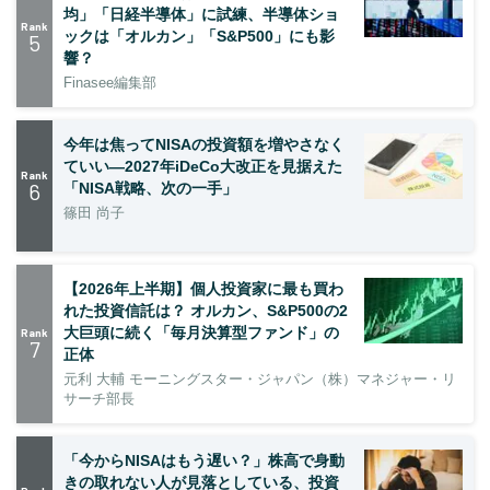
均」「日経半導体」に試練、半導体ショ
Rank
ックは「オルカン」「S&P500」にも影
5
響？
Finasee編集部
今年は焦ってNISAの投資額を増やさなく
ていい―2027年iDeCo大改正を見据えた
Rank
6
「NISA戦略、次の一手」
篠田 尚子
【2026年上半期】個人投資家に最も買わ
れた投資信託は？ オルカン、S&P500の2
大巨頭に続く「毎月決算型ファンド」の
Rank
7
正体
元利 大輔 モーニングスター・ジャパン（株）マネジャー・リ
サーチ部長
「今からNISAはもう遅い？」株高で身動
きの取れない人が見落としている、投資