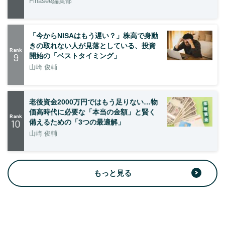
Finasee編集部
「今からNISAはもう遅い？」株高で身動
きの取れない人が見落としている、投資
Rank
9
開始の「ベストタイミング」
山崎 俊輔
老後資金2000万円ではもう足りない…物
価高時代に必要な「本当の金額」と賢く
Rank
10
備えるための「3つの最適解」
山崎 俊輔
もっと見る