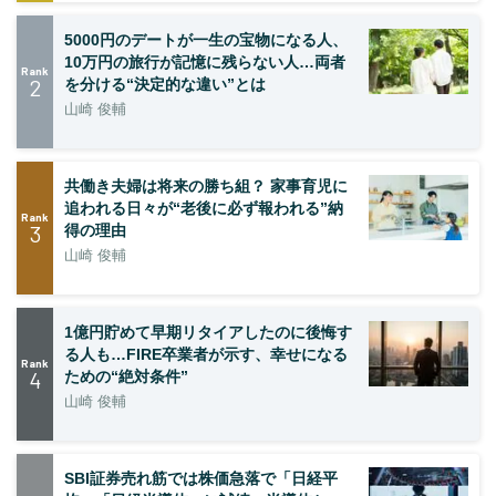
5000円のデートが一生の宝物になる人、
10万円の旅行が記憶に残らない人…両者
Rank
2
を分ける“決定的な違い”とは
山崎 俊輔
共働き夫婦は将来の勝ち組？ 家事育児に
追われる日々が“老後に必ず報われる”納
Rank
3
得の理由
山崎 俊輔
1億円貯めて早期リタイアしたのに後悔す
る人も…FIRE卒業者が示す、幸せになる
Rank
4
ための“絶対条件”
山崎 俊輔
SBI証券売れ筋では株価急落で「日経平