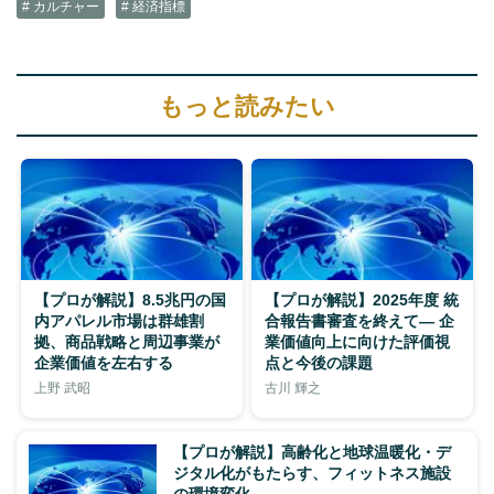
# カルチャー
# 経済指標
もっと読みたい
【プロが解説】8.5兆円の国
【プロが解説】2025年度 統
内アパレル市場は群雄割
合報告書審査を終えて― 企
拠、商品戦略と周辺事業が
業価値向上に向けた評価視
企業価値を左右する
点と今後の課題
上野 武昭
古川 輝之
【プロが解説】高齢化と地球温暖化・デ
ジタル化がもたらす、フィットネス施設