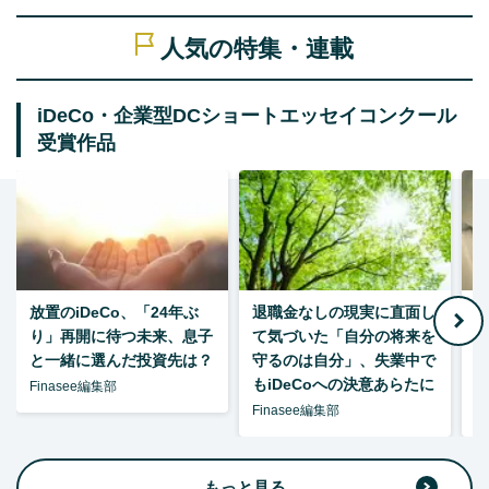
人気の特集・連載
iDeCo・企業型DCショートエッセイコンクール
受賞作品
放置のiDeCo、「24年ぶ
退職金なしの現実に直面し
り」再開に待つ未来、息子
て気づいた「自分の将来を
と一緒に選んだ投資先は？
守るのは自分」、失業中で
た
もiDeCoへの決意あらたに
Finasee編集部
Finasee編集部
F
もっと見る