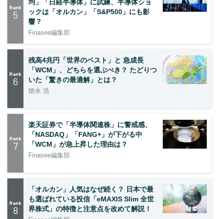
均」「日経半導体」に試練、半導体ショ
Rank
ックは「オルカン」「S&P500」にも影
5
響？
Finasee編集部
残高4兆円「世界のベスト」と 急成長
「WCM」、どちらを選ぶべき？ たどりつ
Rank
6
いた「驚きの最適解」とは？
徳永 浩
楽天証券で「半導体関連株」に警戒感、
「NASDAQ」「FANG+」が下がる中
Rank
7
「WCM」が急上昇した理由は？
Finasee編集部
「オルカン」人気はなぜ続く？ 日本で最
も選ばれている投信「eMAXIS Slim 全世
Rank
8
界株式」の特徴と注意点を改めて解説！