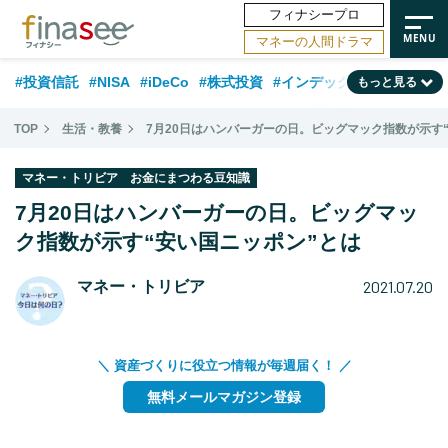
フィナシープロ
マネーの人間ドラマ
#投資信託
#NISA
#iDeCo
#株式投資
#インデックスファンド
もっと見る
#相談事例
#相続・贈与
#FP
#新NISA
#ランキング
#トレンド
TOP
生活・教養
7月20日はハンバーガーの日。ビッグマック指数が示す
#日本株
#公的年金
#30代
#40代
#50代
#金融用語解説
マネー・トリビア お金にまつわる豆知識
#資産運用業界
#老後
#海外事情
#積立投資
7月20日はハンバーガーの日。ビッグマッ
#フィナンシャル・ウェルビーイング
ク指数が示す“安い国ニッポン”とは
#データ・調査
#国内株式型
#60代
2021.07.20
マネー・トリビア
＼ 資産づくりに役立つ情報が毎週届く！ ／
無料メールマガジン登録