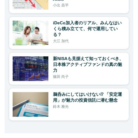
小出 昌平
iDeCo加入者のリアル、みんなはい
くら積み立てて、何で運用してい
る？
大江 加代
新NISAも見据えて知っておくべき、
日本株アクティブファンドの真の魅
力
篠田 尚子
鵜呑みにしてはいけない⁉ 「安定運
用」が魅力の投資信託に潜む懸念
鈴木 雅光