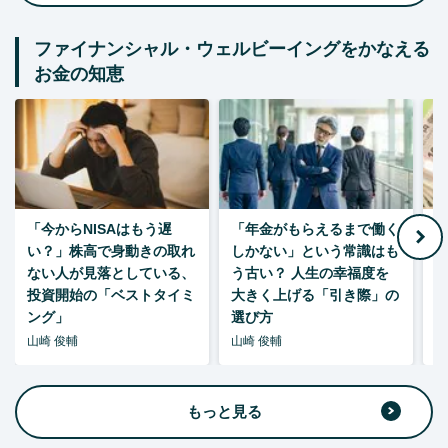
ファイナンシャル・ウェルビーイングをかなえる
お金の知恵
「今からNISAはもう遅
「年金がもらえるまで働く
老
い？」株高で身動きの取れ
しかない」という常識はも
ない人が見落としている、
う古い？ 人生の幸福度を
投資開始の「ベストタイミ
大きく上げる「引き際」の
ング」
選び方
山崎 俊輔
山崎 俊輔
山
もっと見る