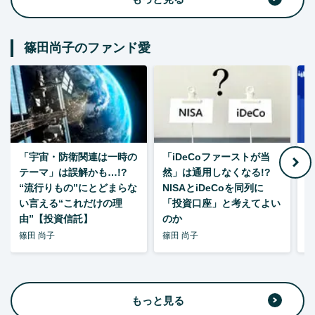
篠田尚子のファンド愛
「宇宙・防衛関連は一時の
「iDeCoファーストが当
【
テーマ」は誤解かも…!?
然」は通用しなくなる!?
“流行りもの”にとどまらな
NISAとiDeCoを同列に
い言える“これだけの理
「投資口座」と考えてよい
由”【投資信託】
のか
篠田 尚子
篠田 尚子
篠
もっと見る