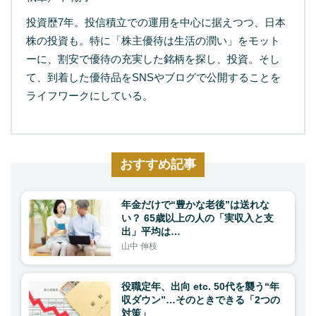
投資歴7年。投信積立での運用を中心に据えつつ、日本
株の投資も。特に「株主優待は生活の潤い」をモット
ーに、割安で優待の充実した銘柄を探し、投資。そし
て、到着した優待品をSNSやブログで公開することを
ライフワークにしている。
おすすめ記事
年金だけで“豊かな老後”は送れな
い？ 65歳以上の人の「実収入と支
出」平均は…
山中 伸枝
役職定年、出向 etc. 50代を襲う“年
収ダウン”…そのときできる「2つの
対策」