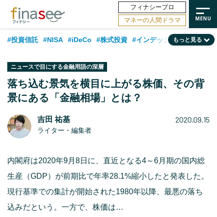
フィナシープロ
マネーの人間ドラマ
#投資信託
#NISA
#iDeCo
#株式投資
#インデックスファンド
もっと見る
#相談事例
#相続・贈与
#FP
#新NISA
#積立投資
#30代
ニュースで目にする金融用語の深層
#ランキング
#日本株
#公的年金
#40代
#トレンド
落ち込む景気を横目に上がる株価、その背
景にある「金融相場」とは？
#フィナンシャル・ウェルビーイング
#企業型DC
#退職金
#50代
#老後
#データ・調査
#金融用語解説
#話題の企業
#国内株式型
2020.09.15
吉田 祐基
ライター・編集者
内閣府は2020年9月8日に、直近となる4～6月期の国内総
生産（GDP）が前期比で年率28.1%縮小したと発表した。
現行基準での集計が開始された1980年以降、最悪の落ち
込みだという。一方で、株価は…