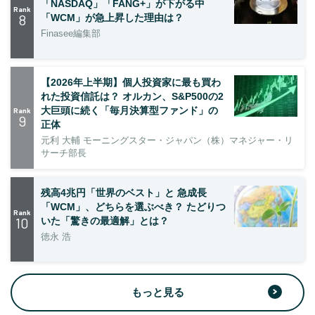
「NASDAQ」「FANG+」が下がる中
Rank
8
「WCM」が急上昇した理由は？
Finasee編集部
【2026年上半期】個人投資家に最も買わ
れた投資信託は？ オルカン、S&P500の2
大巨頭に続く「毎月決算型ファンド」の
Rank
9
正体
元利 大輔 モーニングスター・ジャパン（株）マネジャー・リ
サーチ部長
残高4兆円「世界のベスト」と 急成長
「WCM」、どちらを選ぶべき？ たどりつ
Rank
10
いた「驚きの最適解」とは？
徳永 浩
もっと見る