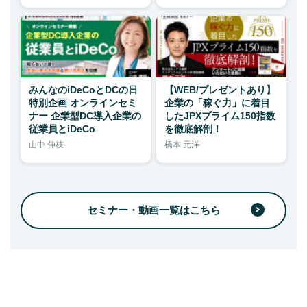
みんなのiDeCoとDCの日
【WEB/プレゼントあり】
特別企画 オンラインセミ
企業の「稼ぐ力」に着目
ナー 企業型DC導入企業の
したJPXプライム150指数
従業員とiDeCo
を徹底解剖！
山中 伸枝
橋本 元洋
セミナー・動画一覧はこちら