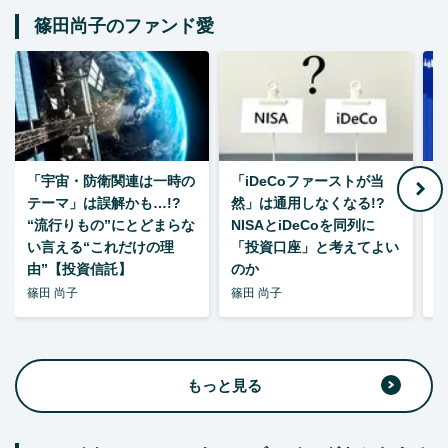
篠田尚子のファンド愛
「宇宙・防衛関連は一時の
「iDeCoファーストが当
【
テーマ」は誤解かも…!?
然」は通用しなくなる!?
“流行りもの”にとどまらな
NISAとiDeCoを同列に
い言える“これだけの理
「投資口座」と考えてよい
由”【投資信託】
のか
篠田 尚子
篠田 尚子
篠
もっと見る