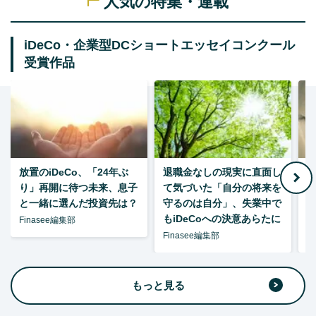
人気の特集・連載
iDeCo・企業型DCショートエッセイコンクール
受賞作品
放置のiDeCo、「24年ぶ
退職金なしの現実に直面し
り」再開に待つ未来、息子
て気づいた「自分の将来を
と一緒に選んだ投資先は？
守るのは自分」、失業中で
た
もiDeCoへの決意あらたに
Finasee編集部
Finasee編集部
F
もっと見る