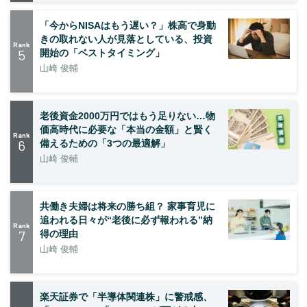
「今からNISAはもう遅い？」株高で身動
きの取れない人が見落としている、投資
Rank
5
開始の「ベストタイミング」
山崎 俊輔
老後資金2000万円ではもう足りない…物
価高時代に必要な「本当の金額」と賢く
Rank
6
備えるための「3つの最適解」
山崎 俊輔
共働き夫婦は将来の勝ち組？ 家事育児に
追われる日々が“老後に必ず報われる”納
Rank
7
得の理由
山崎 俊輔
楽天証券で「半導体関連株」に警戒感、