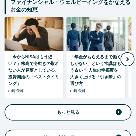
ファイナンシャル・ウェルビーイングをかなえる
お金の知恵
「今からNISAはもう遅
「年金がもらえるまで働く
老
い？」株高で身動きの取れ
しかない」という常識はも
ない人が見落としている、
う古い？ 人生の幸福度を
投資開始の「ベストタイミ
大きく上げる「引き際」の
ング」
選び方
山崎 俊輔
山崎 俊輔
山
もっと見る