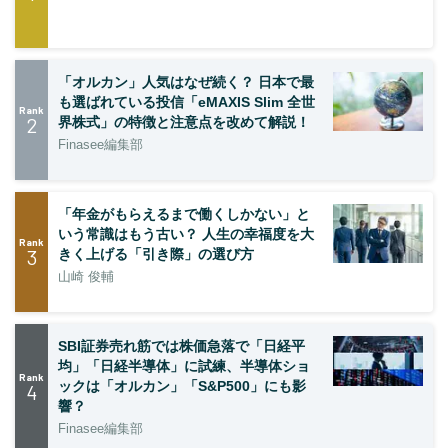
「オルカン」人気はなぜ続く？ 日本で最
も選ばれている投信「eMAXIS Slim 全世
Rank
2
界株式」の特徴と注意点を改めて解説！
Finasee編集部
「年金がもらえるまで働くしかない」と
いう常識はもう古い？ 人生の幸福度を大
Rank
3
きく上げる「引き際」の選び方
山崎 俊輔
SBI証券売れ筋では株価急落で「日経平
均」「日経半導体」に試練、半導体ショ
Rank
ックは「オルカン」「S&P500」にも影
4
響？
Finasee編集部