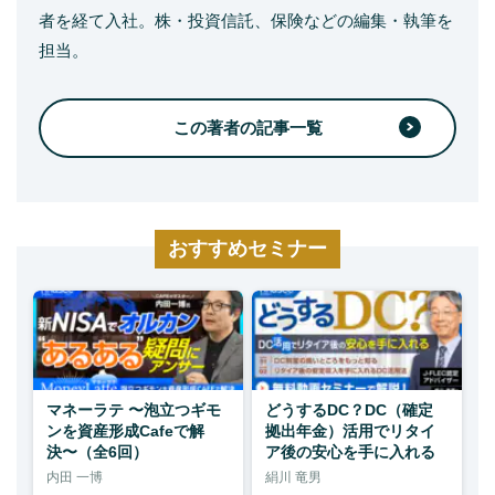
者を経て入社。株・投資信託、保険などの編集・執筆を
担当。
この著者の記事一覧
おすすめセミナー
マネーラテ 〜泡立つギモ
どうするDC？DC（確定
ンを資産形成Cafeで解
拠出年金）活用でリタイ
決〜（全6回）
ア後の安心を手に入れる
内田 一博
絹川 竜男