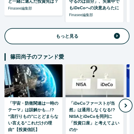
と一緒に選んだ投資先は？
守るのは自分」、失業中で
た
もiDeCoへの決意あらたに
Finasee編集部
Finasee編集部
F
もっと見る
篠田尚子のファンド愛
「宇宙・防衛関連は一時の
「iDeCoファーストが当
【
テーマ」は誤解かも…!?
然」は通用しなくなる!?
“流行りもの”にとどまらな
NISAとiDeCoを同列に
い言える“これだけの理
「投資口座」と考えてよい
由”【投資信託】
のか