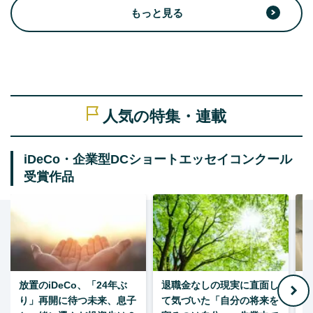
もっと見る
人気の特集・連載
iDeCo・企業型DCショートエッセイコンクール
受賞作品
放置のiDeCo、「24年ぶ
退職金なしの現実に直面し
り」再開に待つ未来、息子
て気づいた「自分の将来を