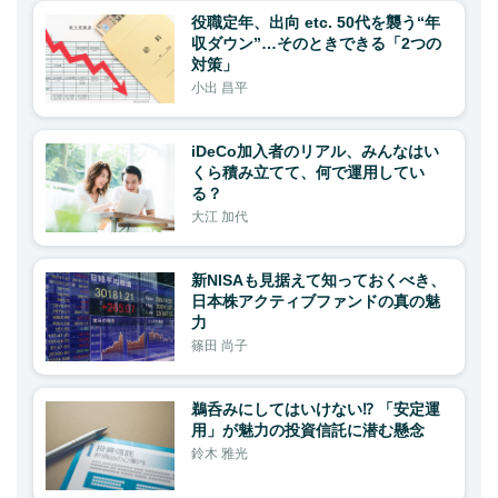
役職定年、出向 etc. 50代を襲う“年
収ダウン”…そのときできる「2つの
対策」
小出 昌平
iDeCo加入者のリアル、みんなはい
くら積み立てて、何で運用してい
る？
大江 加代
新NISAも見据えて知っておくべき、
日本株アクティブファンドの真の魅
力
篠田 尚子
鵜呑みにしてはいけない⁉ 「安定運
用」が魅力の投資信託に潜む懸念
鈴木 雅光