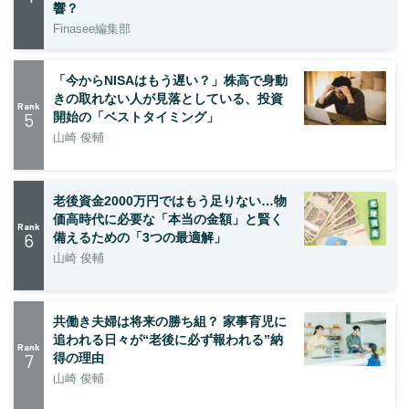
響？
Finasee編集部
「今からNISAはもう遅い？」株高で身動
きの取れない人が見落としている、投資
Rank
5
開始の「ベストタイミング」
山崎 俊輔
老後資金2000万円ではもう足りない…物
価高時代に必要な「本当の金額」と賢く
Rank
6
備えるための「3つの最適解」
山崎 俊輔
共働き夫婦は将来の勝ち組？ 家事育児に
追われる日々が“老後に必ず報われる”納
Rank
7
得の理由
山崎 俊輔