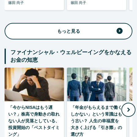
篠田 尚子
篠田 尚子
篠
もっと見る
ファイナンシャル・ウェルビーイングをかなえる
お金の知恵
「今からNISAはもう遅
「年金がもらえるまで働く
老
い？」株高で身動きの取れ
しかない」という常識はも
ない人が見落としている、
う古い？ 人生の幸福度を
投資開始の「ベストタイミ
大きく上げる「引き際」の
ング」
選び方