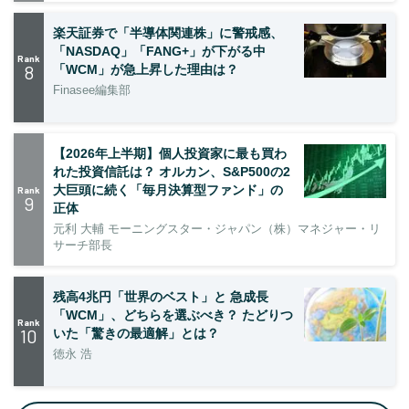
楽天証券で「半導体関連株」に警戒感、
「NASDAQ」「FANG+」が下がる中
Rank
8
「WCM」が急上昇した理由は？
Finasee編集部
【2026年上半期】個人投資家に最も買わ
れた投資信託は？ オルカン、S&P500の2
大巨頭に続く「毎月決算型ファンド」の
Rank
9
正体
元利 大輔 モーニングスター・ジャパン（株）マネジャー・リ
サーチ部長
残高4兆円「世界のベスト」と 急成長
「WCM」、どちらを選ぶべき？ たどりつ
Rank
10
いた「驚きの最適解」とは？
徳永 浩