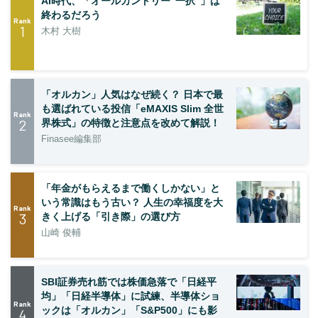
AI時代、「オールカントリー“一択”」は
終わるだろう
Rank
1
木村 大樹
「オルカン」人気はなぜ続く？ 日本で最
も選ばれている投信「eMAXIS Slim 全世
Rank
2
界株式」の特徴と注意点を改めて解説！
Finasee編集部
「年金がもらえるまで働くしかない」と
いう常識はもう古い？ 人生の幸福度を大
Rank
3
きく上げる「引き際」の選び方
山崎 俊輔
SBI証券売れ筋では株価急落で「日経平
均」「日経半導体」に試練、半導体ショ
Rank
ックは「オルカン」「S&P500」にも影
4