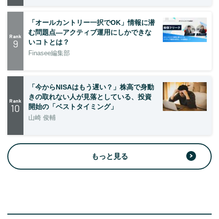
「オールカントリー一択でOK」情報に潜
む問題点―アクティブ運用にしかできな
Rank
9
いコトとは？
Finasee編集部
「今からNISAはもう遅い？」株高で身動
きの取れない人が見落としている、投資
Rank
10
開始の「ベストタイミング」
山崎 俊輔
もっと見る