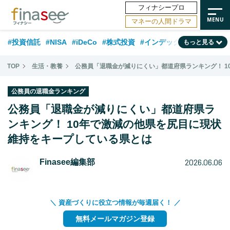
フィナシープロ
マネーの人間ドラマ
#投資信託
#NISA
#iDeCo
#株式投資
#インデックスファンド
もっと見る
#相談事例
#相続・贈与
#FP
#新NISA
#ランキング
#トレンド
TOP
生活・教養
公務員「退職金が減りにくい」都道府県ランキング！ 
#日本株
#公的年金
#30代
#40代
#50代
#金融用語解説
公務員の退職金ランキング
#資産運用業界
#老後
#海外事情
#積立投資
公務員「退職金が減りにくい」都道府県ラ
#フィナンシャル・ウェルビーイング
ンキング！ 10年で激減の他県を尻目に現状
#データ・調査
#国内株式型
維持をキープしている県とは
#60代
2026.06.06
Finasee編集部
＼ 資産づくりに役立つ情報が毎週届く！ ／
無料メールマガジン登録