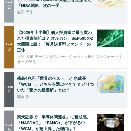
Rank
2
「NISA戦略、次の一手」
篠田 尚子
【2026年上半期】個人投資家に最も買わ
れた投資信託は？ オルカン、S&P500の2
大巨頭に続く「毎月決算型ファンド」の
Rank
3
正体
元利 大輔 モーニングスター・ジャパン（株）マネジャー・リ
サーチ部長
残高4兆円「世界のベスト」と 急成長
「WCM」、どちらを選ぶべき？ たどりつ
Rank
4
いた「驚きの最適解」とは？
徳永 浩
楽天証券で「半導体関連株」に警戒感、
「NASDAQ」「FANG+」が下がる中
Rank
5
「WCM」が急上昇した理由は？