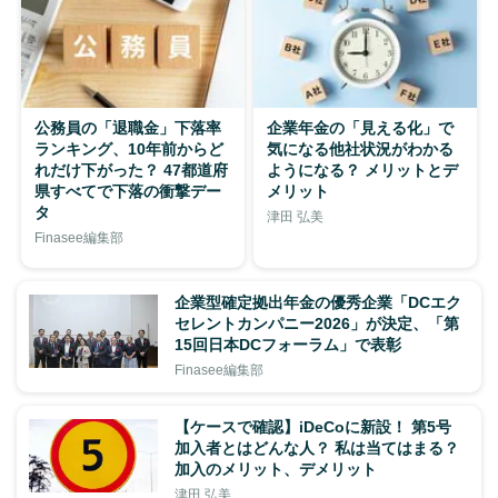
公務員の「退職金」下落率
企業年金の「見える化」で
ランキング、10年前からど
気になる他社状況がわかる
れだけ下がった？ 47都道府
ようになる？ メリットとデ
県すべてで下落の衝撃デー
メリット
タ
津田 弘美
Finasee編集部
企業型確定拠出年金の優秀企業「DCエク
セレントカンパニー2026」が決定、「第
15回日本DCフォーラム」で表彰
Finasee編集部
【ケースで確認】iDeCoに新設！ 第5号
加入者とはどんな人？ 私は当てはまる？
加入のメリット、デメリット
津田 弘美