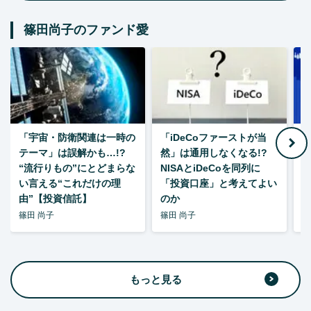
篠田尚子のファンド愛
「宇宙・防衛関連は一時の
「iDeCoファーストが当
【
テーマ」は誤解かも…!?
然」は通用しなくなる!?
“流行りもの”にとどまらな
NISAとiDeCoを同列に
い言える“これだけの理
「投資口座」と考えてよい
由”【投資信託】
のか
篠田 尚子
篠田 尚子
篠
もっと見る