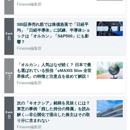
Finasee編集部
SBI証券売れ筋では株価急落で「日経平
均」「日経半導体」に試練、半導体ショ
Rank
ックは「オルカン」「S&P500」にも影
6
響？
Finasee編集部
「オルカン」人気はなぜ続く？ 日本で最
も選ばれている投信「eMAXIS Slim 全世
Rank
7
界株式」の特徴と注意点を改めて解説！
Finasee編集部
次の「キオクシア」銘柄を見抜くには？
東芝の事例「残した持分の帰属」を読み
Rank
解く—非公開化で退出した株主はその取
8
り分に含まれない
Finasee編集部