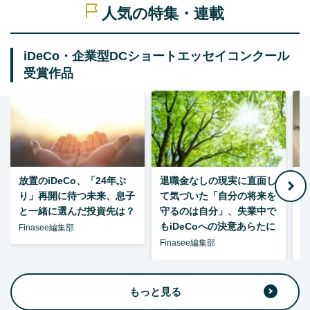
人気の特集・連載
iDeCo・企業型DCショートエッセイコンクール
受賞作品
放置のiDeCo、「24年ぶ
退職金なしの現実に直面し
り」再開に待つ未来、息子
て気づいた「自分の将来を
と一緒に選んだ投資先は？
守るのは自分」、失業中で
た
もiDeCoへの決意あらたに
Finasee編集部
Finasee編集部
F
もっと見る