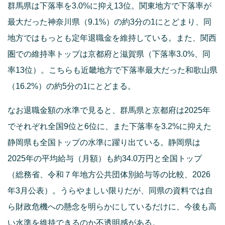
群馬県は下落率を3.0%に抑え13位。関東地方で下落率が
最大だった神奈川県（9.1%）の約3分の1にとどまり、同
地方ではもっとも定年退職金を維持している。また、関西
圏での維持率トップは京都府と滋賀県（下落率3.0%、同
率13位）。こちらも近畿地方で下落率最大だった和歌山県
（16.2%）の約5分の1にとどまる。
なお退職金額の水準で見ると、群馬県と京都府は2025年
でそれぞれ全国9位と6位に、また下落率を3.2%に抑えた
静岡県も全国トップの水準に躍り出ている。静岡県は
2025年の平均給与（月額）も約34.0万円と全国トップ
（総務省、令和７年地方公共団体別給与等の比較、2026
年3月公表）。うらやましい限りだが、同県の資料では自
ら財政危機への懸念を明らかにしているだけに、今後も高
い水準を維持できるのか不透明感がある。