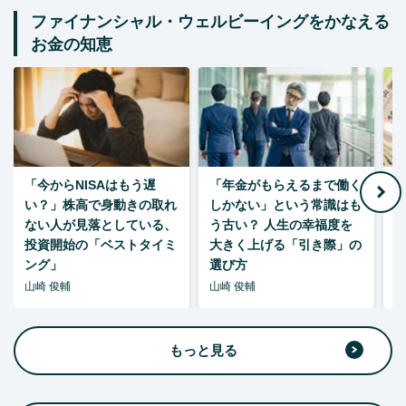
ファイナンシャル・ウェルビーイングをかなえる
お金の知恵
「今からNISAはもう遅
「年金がもらえるまで働く
老
い？」株高で身動きの取れ
しかない」という常識はも
ない人が見落としている、
う古い？ 人生の幸福度を
投資開始の「ベストタイミ
大きく上げる「引き際」の
ング」
選び方
山崎 俊輔
山崎 俊輔
山
もっと見る