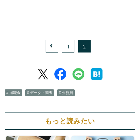
1
2
# 退職金
# データ・調査
# 公務員
もっと読みたい