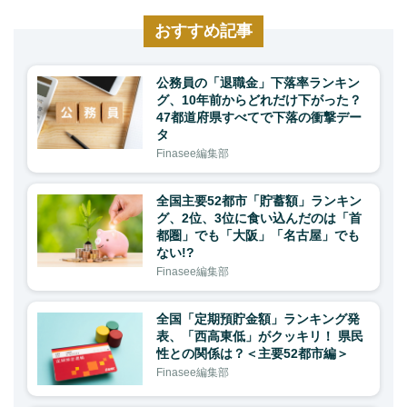
おすすめ記事
公務員の「退職金」下落率ランキン
グ、10年前からどれだけ下がった？
47都道府県すべてで下落の衝撃デー
タ
Finasee編集部
全国主要52都市「貯蓄額」ランキン
グ、2位、3位に食い込んだのは「首
都圏」でも「大阪」「名古屋」でも
ない!?
Finasee編集部
全国「定期預貯金額」ランキング発
表、「西高東低」がクッキリ！ 県民
性との関係は？＜主要52都市編＞
Finasee編集部