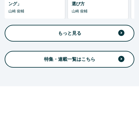
ング」
選び方
山崎 俊輔
山崎 俊輔
山
もっと見る
特集・連載一覧はこちら