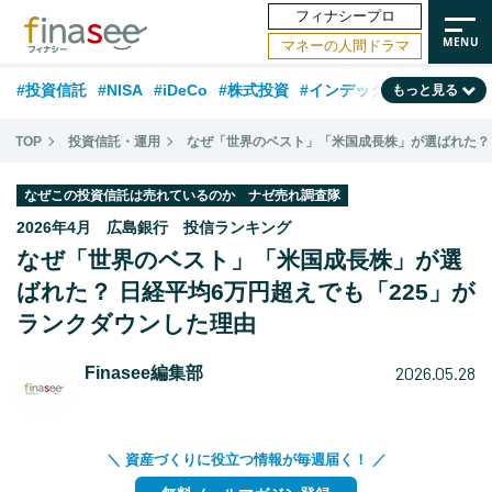
フィナシープロ
マネーの人間ドラマ
#投資信託
#NISA
#iDeCo
#株式投資
#インデックスファンド
もっと見る
#相談事例
#相続・贈与
#FP
#新NISA
#ランキング
#日本株
TOP
投資信託・運用
なぜ「世界のベスト」「米国成長株」が選ばれた？ 
#積立投資
#トレンド
#30代
#公的年金
#40代
#50代
なぜこの投資信託は売れているのか ナゼ売れ調査隊
#フィナンシャル・ウェルビーイング
#老後
#金融用語解説
2026年4月 広島銀行 投信ランキング
なぜ「世界のベスト」「米国成長株」が選
#データ・調査
#資産運用業界
#海外事情
#国内株式型
#60代
ばれた？ 日経平均6万円超えでも「225」が
ランクダウンした理由
2026.05.28
Finasee編集部
＼ 資産づくりに役立つ情報が毎週届く！ ／