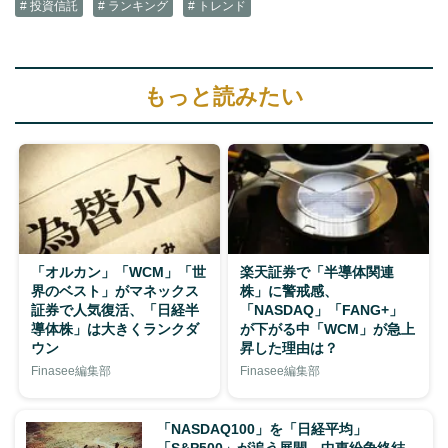
# 投資信託
# ランキング
# トレンド
もっと読みたい
「オルカン」「WCM」「世
楽天証券で「半導体関連
界のベスト」がマネックス
株」に警戒感、
証券で人気復活、「日経半
「NASDAQ」「FANG+」
導体株」は大きくランクダ
が下がる中「WCM」が急上
ウン
昇した理由は？
Finasee編集部
Finasee編集部
「NASDAQ100」を「日経平均」