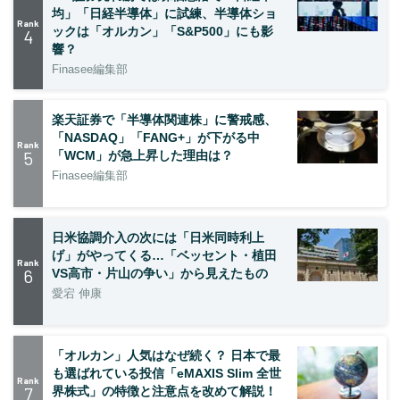
均」「日経半導体」に試練、半導体ショ
Rank
ックは「オルカン」「S&P500」にも影
4
響？
Finasee編集部
楽天証券で「半導体関連株」に警戒感、
「NASDAQ」「FANG+」が下がる中
Rank
5
「WCM」が急上昇した理由は？
Finasee編集部
日米協調介入の次には「日米同時利上
げ」がやってくる…「ベッセント・植田
Rank
6
VS高市・片山の争い」から見えたもの
愛宕 伸康
「オルカン」人気はなぜ続く？ 日本で最
も選ばれている投信「eMAXIS Slim 全世
Rank
7
界株式」の特徴と注意点を改めて解説！