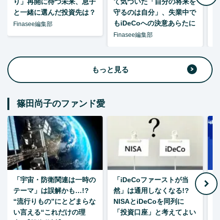
り」再開に待つ未来、息子
て気づいた「自分の将来を
と一緒に選んだ投資先は？
守るのは自分」、失業中で
た
もiDeCoへの決意あらたに
Finasee編集部
Finasee編集部
F
もっと見る
篠田尚子のファンド愛
「宇宙・防衛関連は一時の
「iDeCoファーストが当
【
テーマ」は誤解かも…!?
然」は通用しなくなる!?
“流行りもの”にとどまらな
NISAとiDeCoを同列に
い言える“これだけの理
「投資口座」と考えてよい