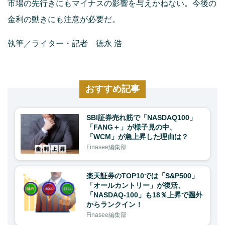
市場の先行きにもマイナスの影響を与えかねない。今後の
金利の動きにも注意が必要だ。
執筆／ライター・記者 徳永 浩
おすすめ記事
SBI証券売れ筋で「NASDAQ100」
「FANG＋」が様子見の中、
「WCM」が急上昇した理由は？
Finasee編集部
楽天証券のTOP10では「S&P500」
「オールカントリー」が復活、
「NASDAQ-100」も18％上昇で圏外
からランクイン！
Finasee編集部