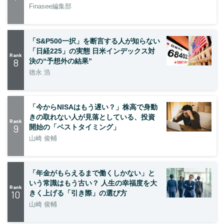
Finasee編集部
「S&P500一択」を断言する人が知らない
「日経225」の実態 日米インデックス対
Rank
8
決の“予想外の結果”
徳永 浩
「今からNISAはもう遅い？」株高で身動
きの取れない人が見落としている、投資
Rank
9
開始の「ベストタイミング」
山崎 俊輔
「年金がもらえるまで働くしかない」と
いう常識はもう古い？ 人生の幸福度を大
Rank
10
きく上げる「引き際」の選び方
山崎 俊輔