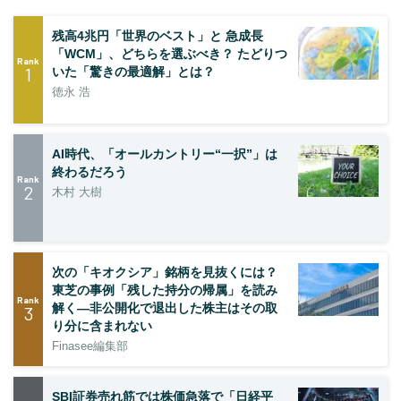
残高4兆円「世界のベスト」と 急成長
「WCM」、どちらを選ぶべき？ たどりつ
Rank
1
いた「驚きの最適解」とは？
徳永 浩
AI時代、「オールカントリー“一択”」は
終わるだろう
Rank
2
木村 大樹
次の「キオクシア」銘柄を見抜くには？
東芝の事例「残した持分の帰属」を読み
Rank
解く—非公開化で退出した株主はその取
3
り分に含まれない
Finasee編集部
SBI証券売れ筋では株価急落で「日経平