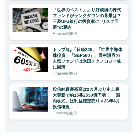
「世界のベスト」より好成績の株式
ファンドがランクダウンの背景は？
三菱UFJ銀行の投資家に“リスク回
避”の動き
Finasee編集部
トップ3は「日経225」「世界半導体
株投資」「S&P500」、野村證券の
人気ファンドは米国テクノロジー株
に回帰
Finasee編集部
投信純資産残高は2カ月ぶり史上最
大更新で約15兆2530億円増！ 「国
内株式」は利益確定売り＝26年4月
投信概況
Finasee編集部