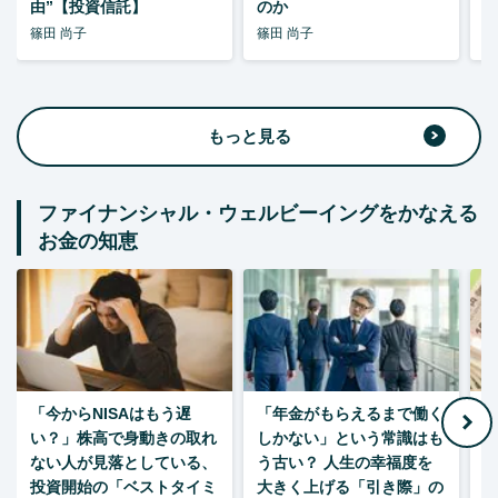
由”【投資信託】
のか
篠田 尚子
篠田 尚子
篠
もっと見る
ファイナンシャル・ウェルビーイングをかなえる
お金の知恵
「今からNISAはもう遅
「年金がもらえるまで働く
老
い？」株高で身動きの取れ
しかない」という常識はも
ない人が見落としている、
う古い？ 人生の幸福度を
投資開始の「ベストタイミ
大きく上げる「引き際」の