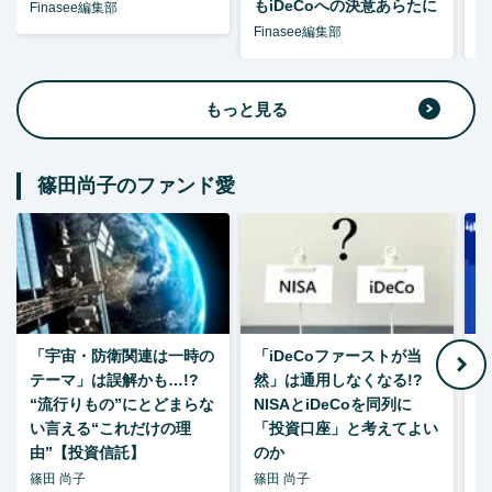
もiDeCoへの決意あらたに
Finasee編集部
Finasee編集部
F
もっと見る
篠田尚子のファンド愛
「宇宙・防衛関連は一時の
「iDeCoファーストが当
【
テーマ」は誤解かも…!?
然」は通用しなくなる!?
“流行りもの”にとどまらな
NISAとiDeCoを同列に
い言える“これだけの理
「投資口座」と考えてよい
由”【投資信託】
のか
篠田 尚子
篠田 尚子
篠