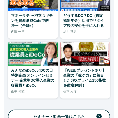
マネーラテ 〜泡立つギモ
どうするDC？DC（確定
ンを資産形成Cafeで解
拠出年金）活用でリタイ
決〜（全6回）
ア後の安心を手に入れる
内田 一博
絹川 竜男
みんなのiDeCoとDCの日
【WEB/プレゼントあり】
特別企画 オンラインセミ
企業の「稼ぐ力」に着目
ナー 企業型DC導入企業の
したJPXプライム150指数
従業員とiDeCo
を徹底解剖！
山中 伸枝
橋本 元洋
セミナー・動画一覧はこちら