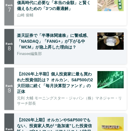
価高時代に必要な「本当の金額」と賢く
Rank
7
備えるための「3つの最適解」
山崎 俊輔
楽天証券で「半導体関連株」に警戒感、
「NASDAQ」「FANG+」が下がる中
Rank
8
「WCM」が急上昇した理由は？
Finasee編集部
【2026年上半期】個人投資家に最も買わ
れた投資信託は？ オルカン、S&P500の2
大巨頭に続く「毎月決算型ファンド」の
Rank
9
正体
元利 大輔 モーニングスター・ジャパン（株）マネジャー・リ
サーチ部長
【2026年上期】オルカンやS&P500でも
ない、投資家人気が “急加速”した投資信
Rank