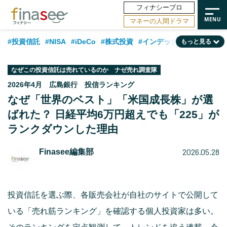
フィナシープロ
マネーの人間ドラマ
#投資信託
#NISA
#iDeCo
#株式投資
#インデックスファンド
もっと見る
#相談事例
#相続・贈与
#FP
#新NISA
#積立投資
#30代
なぜこの投資信託は売れているのか ナゼ売れ調査隊
#ランキング
#日本株
#公的年金
#40代
#トレンド
2026年4月 広島銀行 投信ランキング
なぜ「世界のベスト」「米国成長株」が選
#フィナンシャル・ウェルビーイング
#企業型DC
#退職金
#50代
ばれた？ 日経平均6万円超えでも「225」が
#老後
#データ・調査
#金融用語解説
#話題の企業
#国内株式型
ランクダウンした理由
2026.05.28
Finasee編集部
投資信託を選ぶ際、各販売会社が自社のサイトで公開して
いる「売れ筋ランキング」を確認する個人投資家は多い。