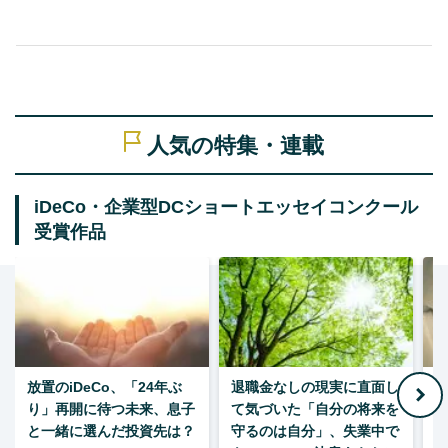
人気の特集・連載
iDeCo・企業型DCショートエッセイコンクール
受賞作品
放置のiDeCo、「24年ぶ
退職金なしの現実に直面し
り」再開に待つ未来、息子
て気づいた「自分の将来を
と一緒に選んだ投資先は？
守るのは自分」、失業中で
た