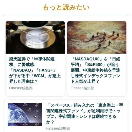
もっと読みたい
楽天証券で「半導体関連
「NASDAQ100」を「日経
株」に警戒感、
平均」「S&P500」が追う
「NASDAQ」「FANG+」
展開、中東紛争終結を予測
が下がる中「WCM」が急上
し株式インデックスファン
昇した理由は？
ド人気が上昇？
Finasee編集部
Finasee編集部
「スペースX」組み入れの「東京海上・宇
宙関連株式ファンド」が足利銀行でトッ
プに。宇宙関連トレンドは継続できる
か？
Finasee編集部