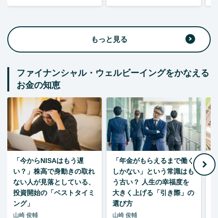
もっと見る
ファイナンシャル・ウェルビーイングをかなえる
お金の知恵
「今からNISAはもう遅
「年金がもらえるまで働く
老
い？」株高で身動きの取れ
しかない」という常識はも
ない人が見落としている、
う古い？ 人生の幸福度を
投資開始の「ベストタイミ
大きく上げる「引き際」の
ング」
選び方
山崎 俊輔
山崎 俊輔
山