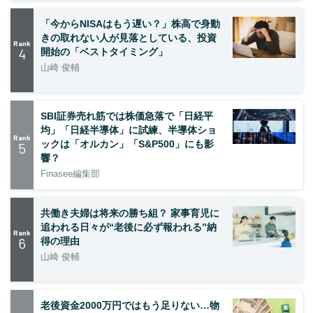
「今からNISAはもう遅い？」株高で身動
きの取れない人が見落としている、投資
Rank
4
開始の「ベストタイミング」
山崎 俊輔
SBI証券売れ筋では株価急落で「日経平
均」「日経半導体」に試練、半導体ショ
Rank
ックは「オルカン」「S&P500」にも影
5
響？
Finasee編集部
共働き夫婦は将来の勝ち組？ 家事育児に
追われる日々が“老後に必ず報われる”納
Rank
6
得の理由
山崎 俊輔
老後資金2000万円ではもう足りない…物