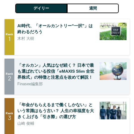
デイリー
週間
AI時代、「オールカントリー“一択”」は
終わるだろう
Rank
1
木村 大樹
「オルカン」人気はなぜ続く？ 日本で最
も選ばれている投信「eMAXIS Slim 全世
Rank
2
界株式」の特徴と注意点を改めて解説！
Finasee編集部
「年金がもらえるまで働くしかない」と
いう常識はもう古い？ 人生の幸福度を大
Rank
3
きく上げる「引き際」の選び方
山崎 俊輔