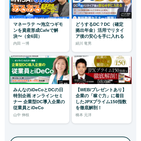
マネーラテ 〜泡立つギモ
どうするDC？DC（確定
ンを資産形成Cafeで解
拠出年金）活用でリタイ
決〜（全6回）
ア後の安心を手に入れる
内田 一博
絹川 竜男
みんなのiDeCoとDCの日
【WEB/プレゼントあり】
特別企画 オンラインセミ
企業の「稼ぐ力」に着目
ナー 企業型DC導入企業の
したJPXプライム150指数
従業員とiDeCo
を徹底解剖！
山中 伸枝
橋本 元洋