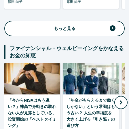
篠田 尚子
篠田 尚子
篠
もっと見る
ファイナンシャル・ウェルビーイングをかなえる
お金の知恵
「今からNISAはもう遅
「年金がもらえるまで働く
老
い？」株高で身動きの取れ
しかない」という常識はも
ない人が見落としている、
う古い？ 人生の幸福度を
投資開始の「ベストタイミ
大きく上げる「引き際」の
ング」
選び方