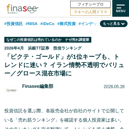
フィナシープロ
マネーの人間ドラマ
#投資信託
#NISA
#iDeCo
#株式投資
#インデックスファンド
もっと見る
#相談事例
#相続・贈与
#FP
#新NISA
#ランキング
#日本株
なぜこの投資信託は売れているのか ナゼ売れ調査隊
#積立投資
#トレンド
#30代
#公的年金
#40代
#50代
2026年4月 浜銀TT証券 投信ランキング
「ピクテ・ゴールド」が1位キープも、ト
#フィナンシャル・ウェルビーイング
#老後
#金融用語解説
レンドに迷い？ イラン情勢不透明でバリュ
#データ・調査
#資産運用業界
#海外事情
#国内株式型
#60代
ー／グロース混在市場に
2026.05.26
Finasee編集部
投資信託を選ぶ際、各販売会社が自社のサイトで公開して
いる「売れ筋ランキング」を確認する個人投資家は多い。