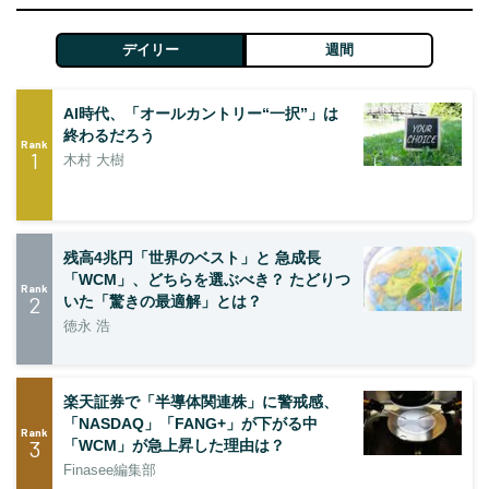
デイリー
週間
AI時代、「オールカントリー“一択”」は
終わるだろう
Rank
1
木村 大樹
残高4兆円「世界のベスト」と 急成長
「WCM」、どちらを選ぶべき？ たどりつ
Rank
2
いた「驚きの最適解」とは？
徳永 浩
楽天証券で「半導体関連株」に警戒感、
「NASDAQ」「FANG+」が下がる中
Rank
3
「WCM」が急上昇した理由は？
Finasee編集部