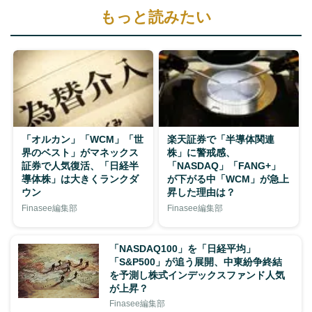
もっと読みたい
「オルカン」「WCM」「世
楽天証券で「半導体関連
界のベスト」がマネックス
株」に警戒感、
証券で人気復活、「日経半
「NASDAQ」「FANG+」
導体株」は大きくランクダ
が下がる中「WCM」が急上
ウン
昇した理由は？
Finasee編集部
Finasee編集部
「NASDAQ100」を「日経平均」
「S&P500」が追う展開、中東紛争終結
を予測し株式インデックスファンド人気
が上昇？
Finasee編集部