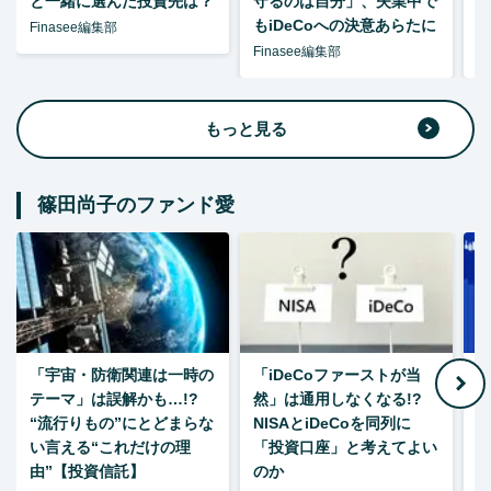
と一緒に選んだ投資先は？
守るのは自分」、失業中で
た
もiDeCoへの決意あらたに
Finasee編集部
Finasee編集部
F
もっと見る
篠田尚子のファンド愛
「宇宙・防衛関連は一時の
「iDeCoファーストが当
【
テーマ」は誤解かも…!?
然」は通用しなくなる!?
“流行りもの”にとどまらな
NISAとiDeCoを同列に
い言える“これだけの理
「投資口座」と考えてよい
由”【投資信託】
のか