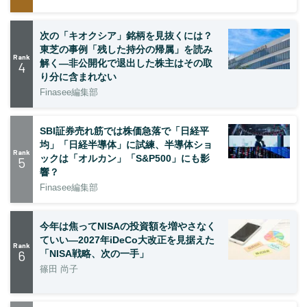
次の「キオクシア」銘柄を見抜くには？
東芝の事例「残した持分の帰属」を読み
Rank
解く—非公開化で退出した株主はその取
4
り分に含まれない
Finasee編集部
SBI証券売れ筋では株価急落で「日経平
均」「日経半導体」に試練、半導体ショ
Rank
ックは「オルカン」「S&P500」にも影
5
響？
Finasee編集部
今年は焦ってNISAの投資額を増やさなく
ていい―2027年iDeCo大改正を見据えた
Rank
6
「NISA戦略、次の一手」
篠田 尚子