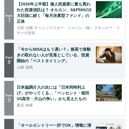
【2026年上半期】個人投資家に最も買わ
れた投資信託は？ オルカン、S&P500の2
大巨頭に続く「毎月決算型ファンド」の
Rank
7
正体
元利 大輔 モーニングスター・ジャパン（株）マネジャー・リ
サーチ部長
「今からNISAはもう遅い？」株高で身動
きの取れない人が見落としている、投資
Rank
8
開始の「ベストタイミング」
山崎 俊輔
日米協調介入の次には「日米同時利上
げ」がやってくる…「ベッセント・植田
Rank
9
VS高市・片山の争い」から見えたもの
愛宕 伸康
「オールカントリー一択でOK」情報に潜