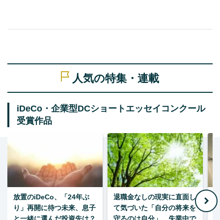
人気の特集・連載
iDeCo・企業型DCショートエッセイコンクール
受賞作品
放置のiDeCo、「24年ぶ
退職金なしの現実に直面し
り」再開に待つ未来、息子
て気づいた「自分の将来を
と一緒に選んだ投資先は？
守るのは自分」、失業中で
た