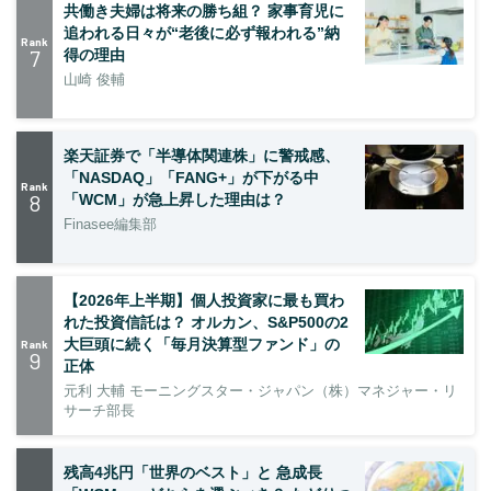
共働き夫婦は将来の勝ち組？ 家事育児に
追われる日々が“老後に必ず報われる”納
Rank
7
得の理由
山崎 俊輔
楽天証券で「半導体関連株」に警戒感、
「NASDAQ」「FANG+」が下がる中
Rank
8
「WCM」が急上昇した理由は？
Finasee編集部
【2026年上半期】個人投資家に最も買わ
れた投資信託は？ オルカン、S&P500の2
大巨頭に続く「毎月決算型ファンド」の
Rank
9
正体
元利 大輔 モーニングスター・ジャパン（株）マネジャー・リ
サーチ部長
残高4兆円「世界のベスト」と 急成長