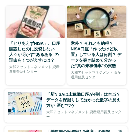
「とりあえずNISA」、口座
意外？ それとも納得？
開設したのに投資しない
NISA口座「作ったけど放
人々が明かす“あるある”の
置」している人は何割？ デ
理由をくつがえすには？
ータを突き詰めて分かっ
た“真の未稼働率”の実態
大和アセットマネジメント 資産
運用普及センター
大和アセットマネジメント 資産
運用普及センター
「新NISAは未稼働口座が4割」は本当？
データを深掘りして分かった数字の見え
方が“歪む”ワケ
大和アセットマネジメント 資産運用普及センタ
ー
「若年層の投資額2.3倍増」の衝撃――賃