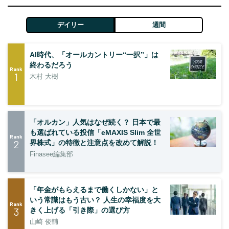
デイリー
週間
AI時代、「オールカントリー“一択”」は
終わるだろう
Rank
1
木村 大樹
「オルカン」人気はなぜ続く？ 日本で最
も選ばれている投信「eMAXIS Slim 全世
Rank
2
界株式」の特徴と注意点を改めて解説！
Finasee編集部
「年金がもらえるまで働くしかない」と
いう常識はもう古い？ 人生の幸福度を大
Rank
3
きく上げる「引き際」の選び方
山崎 俊輔