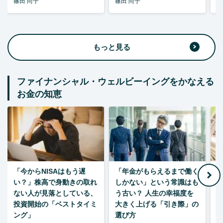
篠田 尚子
篠田 尚子
篠
もっと見る
ファイナンシャル・ウェルビーイングをかなえる
お金の知恵
「今からNISAはもう遅
「年金がもらえるまで働く
老
い？」株高で身動きの取れ
しかない」という常識はも
ない人が見落としている、
う古い？ 人生の幸福度を
投資開始の「ベストタイミ
大きく上げる「引き際」の
ング」
選び方