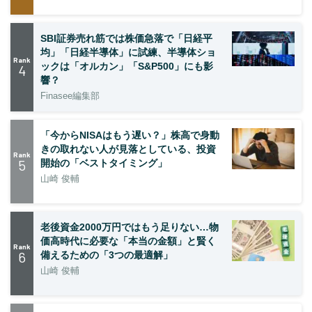
SBI証券売れ筋では株価急落で「日経平
均」「日経半導体」に試練、半導体ショ
Rank
ックは「オルカン」「S&P500」にも影
4
響？
Finasee編集部
「今からNISAはもう遅い？」株高で身動
きの取れない人が見落としている、投資
Rank
5
開始の「ベストタイミング」
山崎 俊輔
老後資金2000万円ではもう足りない…物
価高時代に必要な「本当の金額」と賢く
Rank
6
備えるための「3つの最適解」
山崎 俊輔