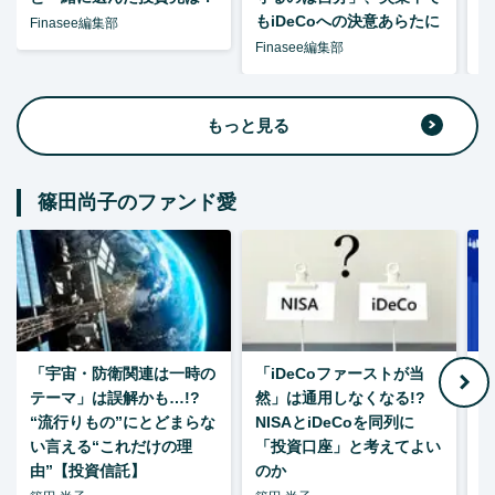
もiDeCoへの決意あらたに
Finasee編集部
Finasee編集部
F
もっと見る
篠田尚子のファンド愛
「宇宙・防衛関連は一時の
「iDeCoファーストが当
【
テーマ」は誤解かも…!?
然」は通用しなくなる!?
“流行りもの”にとどまらな
NISAとiDeCoを同列に
い言える“これだけの理
「投資口座」と考えてよい
由”【投資信託】
のか