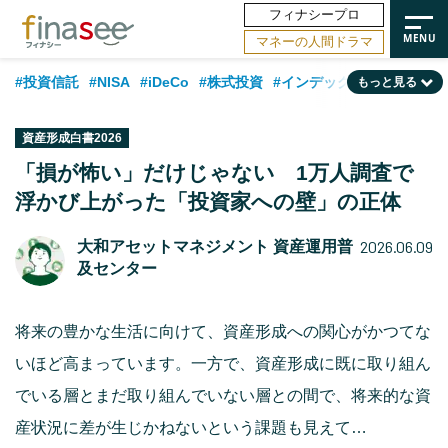
フィナシープロ
マネーの人間ドラマ
#投資信託
#NISA
#iDeCo
#株式投資
#インデックスファンド
もっと見る
#相談事例
#相続・贈与
#FP
#新NISA
#積立投資
#30代
資産形成白書2026
#ランキング
#日本株
#公的年金
#40代
#トレンド
「損が怖い」だけじゃない 1万人調査で
浮かび上がった「投資家への壁」の正体
#フィナンシャル・ウェルビーイング
#企業型DC
#退職金
#50代
#老後
#データ・調査
#金融用語解説
#話題の企業
#国内株式型
2026.06.09
大和アセットマネジメント 資産運用普
及センター
将来の豊かな生活に向けて、資産形成への関心がかつてな
いほど高まっています。一方で、資産形成に既に取り組ん
でいる層とまだ取り組んでいない層との間で、将来的な資
産状況に差が生じかねないという課題も見えて…