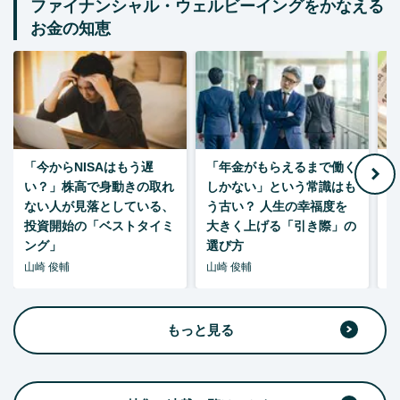
ファイナンシャル・ウェルビーイングをかなえる
お金の知恵
「今からNISAはもう遅
「年金がもらえるまで働く
老
い？」株高で身動きの取れ
しかない」という常識はも
ない人が見落としている、
う古い？ 人生の幸福度を
投資開始の「ベストタイミ
大きく上げる「引き際」の
ング」
選び方
山崎 俊輔
山崎 俊輔
山
もっと見る