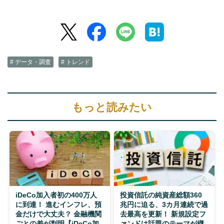
# データ・調査
# トレンド
もっと読みたい
iDeCo加入者初の400万人
投資信託の純資産総額360
に到達！ 進むインフレ、預
兆円に迫る、3カ月連続で過
金だけで大丈夫？ 金融機関
去最高を更新！ 新規設定フ
ごとの差が判明【iDeCo加
ァンドは話題のテーマが継