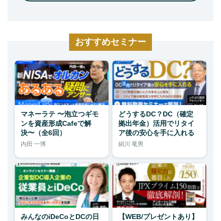
おすすめセミナー
マネーラテ 〜泡立つギモ
どうするDC？DC（確定
ンを資産形成Cafeで解
拠出年金）活用でリタイ
決〜（全6回）
ア後の安心を手に入れる
内田 一博
絹川 竜男
みんなのiDeCoとDCの日
【WEB/プレゼントあり】