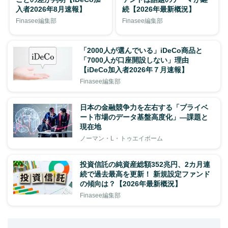
入者2026年8月速報】
続【2026年最新概況】
Finasee編集部
Finasee編集部
「2000人が選んでいる」iDeCo商品と
「7000人が口座開設しない」理由
【iDeCo加入者2026年７月速報】
Finasee編集部
日本の金融競争力を左右する「プライベ
ート市場のデータ基盤高度化」―課題と
現在地
ノーマン・L・トゥエイボーム
投資信託の純資産総額352兆円、2カ月連
続で過去最高を更新！ 新規設定ファンド
の傾向は？【2026年最新概況】
Finasee編集部