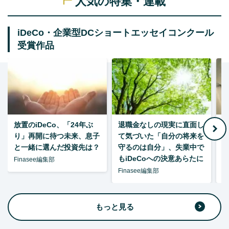
人気の特集・連載
iDeCo・企業型DCショートエッセイコンクール
受賞作品
放置のiDeCo、「24年ぶ
退職金なしの現実に直面し
り」再開に待つ未来、息子
て気づいた「自分の将来を
と一緒に選んだ投資先は？
守るのは自分」、失業中で
た
もiDeCoへの決意あらたに
Finasee編集部
Finasee編集部
F
もっと見る