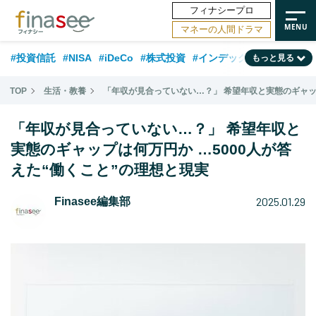
フィナシープロ
マネーの人間ドラマ
#投資信託
#NISA
#iDeCo
#株式投資
#インデックスファンド
もっと見る
#相談事例
#相続・贈与
#FP
#新NISA
#ランキング
#日本株
TOP
生活・教養
「年収が見合っていない…？」 希望年収と実態のギャップ
#積立投資
#トレンド
#30代
#公的年金
#40代
#50代
「年収が見合っていない…？」 希望年収と
#フィナンシャル・ウェルビーイング
#老後
#金融用語解説
実態のギャップは何万円か …5000人が答
えた“働くこと”の理想と現実
#データ・調査
#資産運用業界
#海外事情
#国内株式型
#60代
2025.01.29
Finasee編集部