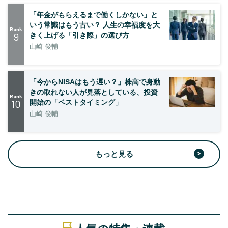
「年金がもらえるまで働くしかない」と
いう常識はもう古い？ 人生の幸福度を大
Rank
9
きく上げる「引き際」の選び方
山崎 俊輔
「今からNISAはもう遅い？」株高で身動
きの取れない人が見落としている、投資
Rank
10
開始の「ベストタイミング」
山崎 俊輔
もっと見る