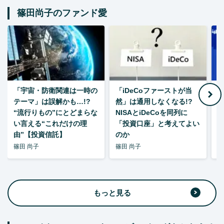
篠田尚子のファンド愛
「宇宙・防衛関連は一時の
「iDeCoファーストが当
【
テーマ」は誤解かも…!?
然」は通用しなくなる!?
“流行りもの”にとどまらな
NISAとiDeCoを同列に
い言える“これだけの理
「投資口座」と考えてよい
由”【投資信託】
のか
篠田 尚子
篠田 尚子
篠
もっと見る