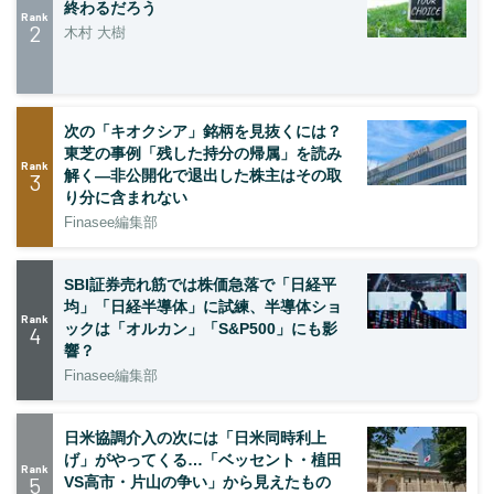
終わるだろう
Rank
2
木村 大樹
次の「キオクシア」銘柄を見抜くには？
東芝の事例「残した持分の帰属」を読み
Rank
解く—非公開化で退出した株主はその取
3
り分に含まれない
Finasee編集部
SBI証券売れ筋では株価急落で「日経平
均」「日経半導体」に試練、半導体ショ
Rank
ックは「オルカン」「S&P500」にも影
4
響？
Finasee編集部
日米協調介入の次には「日米同時利上
げ」がやってくる…「ベッセント・植田
Rank
5
VS高市・片山の争い」から見えたもの