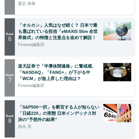
愛宕 伸康
「オルカン」人気はなぜ続く？ 日本で最
も選ばれている投信「eMAXIS Slim 全世
Rank
6
界株式」の特徴と注意点を改めて解説！
Finasee編集部
楽天証券で「半導体関連株」に警戒感、
「NASDAQ」「FANG+」が下がる中
Rank
7
「WCM」が急上昇した理由は？
Finasee編集部
「S&P500一択」を断言する人が知らない
「日経225」の実態 日米インデックス対
Rank
8
決の“予想外の結果”
徳永 浩