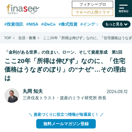
フィナシープロ
マネーの人間ドラマ
#投資信託
#NISA
#iDeCo
#株式投資
#インデックスファンド
もっと見る
#相談事例
#相続・贈与
#FP
#新NISA
#積立投資
#30代
TOP
生活・教養
ここ20年「所得は伸びず」なのに、「住宅価格はうなぎ
#ランキング
#日本株
#公的年金
#40代
#トレンド
「金利がある世界」の住まい、ローン、そして資産形成 第1回
#フィナンシャル・ウェルビーイング
#企業型DC
#退職金
#50代
ここ20年「所得は伸びず」なのに、「住宅
価格はうなぎのぼり」の“ナゼ”…その理由
#老後
#データ・調査
#金融用語解説
#話題の企業
#国内株式型
は
2024.09.12
丸岡 知夫
三井住友トラスト・資産のミライ研究所 所長
＼ 資産づくりに役立つ情報が毎週届く！ ／
無料メールマガジン登録