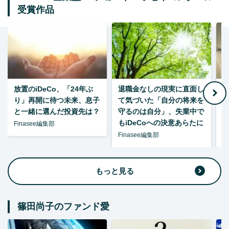
受賞作品
放置のiDeCo、「24年ぶ
退職金なしの現実に直面し
り」再開に待つ未来、息子
て気づいた「自分の将来を
と一緒に選んだ投資先は？
守るのは自分」、失業中で
た
もiDeCoへの決意あらたに
Finasee編集部
Finasee編集部
F
もっと見る
篠田尚子のファンド愛