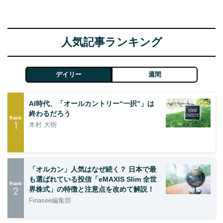
人気記事ランキング
デイリー
週間
AI時代、「オールカントリー“一択”」は
終わるだろう
Rank
1
木村 大樹
「オルカン」人気はなぜ続く？ 日本で最
も選ばれている投信「eMAXIS Slim 全世
Rank
2
界株式」の特徴と注意点を改めて解説！
Finasee編集部