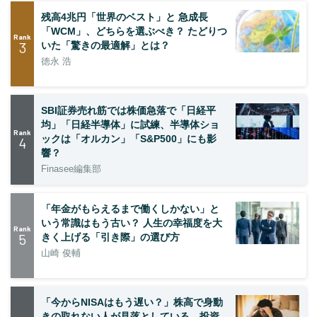
残高4兆円「世界のベスト」と 急成長
「WCM」、どちらを選ぶべき？ たどりつ
Rank
3
いた「驚きの最適解」とは？
徳永 浩
SBI証券売れ筋では株価急落で「日経平
均」「日経半導体」に試練、半導体ショ
Rank
ックは「オルカン」「S&P500」にも影
4
響？
Finasee編集部
「年金がもらえるまで働くしかない」と
いう常識はもう古い？ 人生の幸福度を大
Rank
5
きく上げる「引き際」の選び方
山崎 俊輔
「今からNISAはもう遅い？」株高で身動
きの取れない人が見落としている、投資