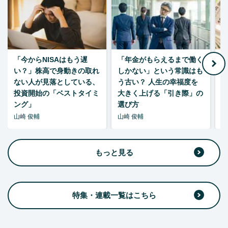
「今からNISAはもう遅
「年金がもらえるまで働く
老
い？」株高で身動きの取れ
しかない」という常識はも
ない人が見落としている、
う古い？ 人生の幸福度を
投資開始の「ベストタイミ
大きく上げる「引き際」の
ング」
選び方
山崎 俊輔
山崎 俊輔
山
もっと見る
特集・連載一覧はこちら