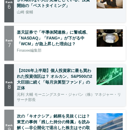
Rank
6
開始の「ベストタイミング」
山崎 俊輔
楽天証券で「半導体関連株」に警戒感、
「NASDAQ」「FANG+」が下がる中
Rank
7
「WCM」が急上昇した理由は？
Finasee編集部
【2026年上半期】個人投資家に最も買わ
れた投資信託は？ オルカン、S&P500の2
大巨頭に続く「毎月決算型ファンド」の
Rank
8
正体
元利 大輔 モーニングスター・ジャパン（株）マネジャー・リ
サーチ部長
次の「キオクシア」銘柄を見抜くには？
東芝の事例「残した持分の帰属」を読み
Rank
解く—非公開化で退出した株主はその取
9