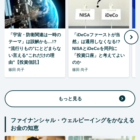
「宇宙・防衛関連は一時の
「iDeCoファーストが当
【
テーマ」は誤解かも…!?
然」は通用しなくなる!?
“流行りもの”にとどまらな
NISAとiDeCoを同列に
い言える“これだけの理
「投資口座」と考えてよい
由”【投資信託】
のか
篠田 尚子
篠田 尚子
篠
もっと見る
ファイナンシャル・ウェルビーイングをかなえる
お金の知恵