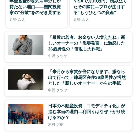
年金基金が株式を半分しか
NISAで月10万円、積み立て
持たない理由——機関投資
たその隣に—プロが注目す
家の“分散”をのぞき見する
る“もうひとつの資産”
丸野 宏之
丸野 宏之
「最近の若者、お金ない人増えたね」新
しいオーナーの「侮辱発言」に激怒した
36歳男性の「倍返し大作戦」
中野 タツヤ
「来月から家賃が倍になります。嫌なら
出て行って」練馬区在住36歳男性が愕然
とした「新しいオーナー」からの手紙
中野 タツヤ
日本の不動産投資「コモディティ化」が
進む本当の理由―利回りはなぜ下がり続
けるのか？
木村 大樹