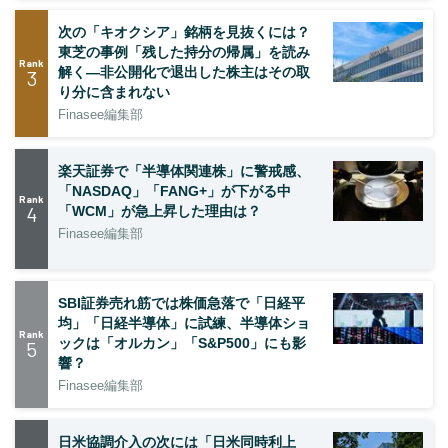
次の「キオクシア」銘柄を見抜くには？
東芝の事例「残した持分の帰属」を読み
Rank
解く—非公開化で退出した株主はその取
3
り分に含まれない
Finasee編集部
楽天証券で「半導体関連株」に警戒感、
「NASDAQ」「FANG+」が下がる中
Rank
4
「WCM」が急上昇した理由は？
Finasee編集部
SBI証券売れ筋では株価急落で「日経平
均」「日経半導体」に試練、半導体ショ
Rank
ックは「オルカン」「S&P500」にも影
5
響？
Finasee編集部
日米協調介入の次には「日米同時利上