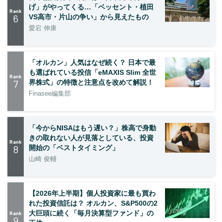
げ」がやってくる…「ベッセント・植田
Rank
6
VS高市・片山の争い」から見えたもの
愛宕 伸康
「オルカン」人気はなぜ続く？ 日本で最
も選ばれている投信「eMAXIS Slim 全世
Rank
7
界株式」の特徴と注意点を改めて解説！
Finasee編集部
「今からNISAはもう遅い？」株高で身動
きの取れない人が見落としている、投資
Rank
8
開始の「ベストタイミング」
山崎 俊輔
【2026年上半期】個人投資家に最も買わ
れた投資信託は？ オルカン、S&P500の2
大巨頭に続く「毎月決算型ファンド」の
Rank
9