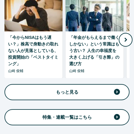
「今からNISAはもう遅
「年金がもらえるまで働く
老
い？」株高で身動きの取れ
しかない」という常識はも
ない人が見落としている、
う古い？ 人生の幸福度を
投資開始の「ベストタイミ
大きく上げる「引き際」の
ング」
選び方
山崎 俊輔
山崎 俊輔
山
もっと見る
特集・連載一覧はこちら