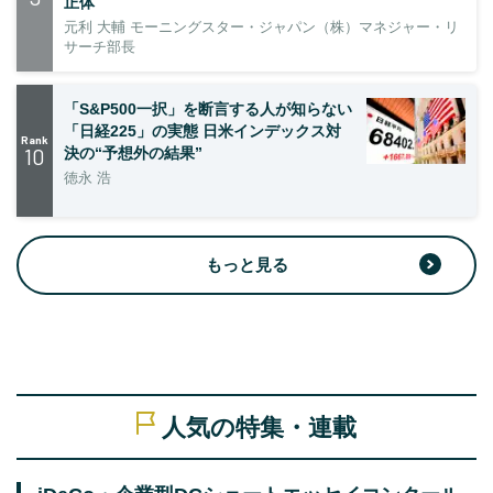
正体
元利 大輔 モーニングスター・ジャパン（株）マネジャー・リ
サーチ部長
「S&P500一択」を断言する人が知らない
「日経225」の実態 日米インデックス対
Rank
10
決の“予想外の結果”
徳永 浩
もっと見る
人気の特集・連載