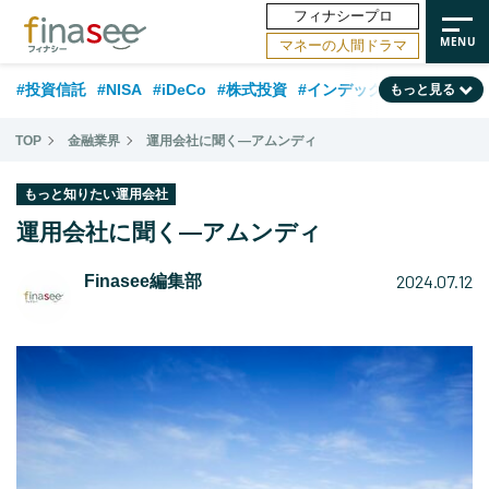
フィナシープロ
マネーの人間ドラマ
#投資信託
#NISA
#iDeCo
#株式投資
#インデックスファンド
もっと見る
#相談事例
#相続・贈与
#FP
#新NISA
#ランキング
#日本株
TOP
金融業界
運用会社に聞く―アムンディ
#積立投資
#トレンド
#30代
#公的年金
#40代
#50代
もっと知りたい運用会社
#フィナンシャル・ウェルビーイング
#老後
#金融用語解説
運用会社に聞く―アムンディ
#データ・調査
#資産運用業界
#海外事情
#国内株式型
#60代
2024.07.12
Finasee編集部