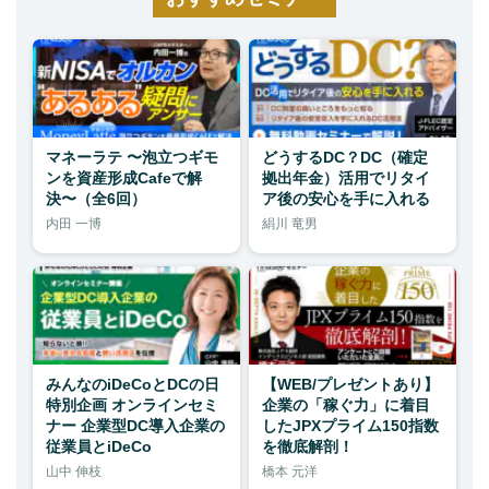
マネーラテ 〜泡立つギモ
どうするDC？DC（確定
ンを資産形成Cafeで解
拠出年金）活用でリタイ
決〜（全6回）
ア後の安心を手に入れる
内田 一博
絹川 竜男
みんなのiDeCoとDCの日
【WEB/プレゼントあり】
特別企画 オンラインセミ
企業の「稼ぐ力」に着目
ナー 企業型DC導入企業の
したJPXプライム150指数
従業員とiDeCo
を徹底解剖！
山中 伸枝
橋本 元洋