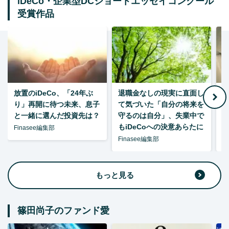
iDeCo・企業型DCショートエッセイコンクール
受賞作品
放置のiDeCo、「24年ぶ
退職金なしの現実に直面し
り」再開に待つ未来、息子
て気づいた「自分の将来を
と一緒に選んだ投資先は？
守るのは自分」、失業中で
た
もiDeCoへの決意あらたに
Finasee編集部
Finasee編集部
F
もっと見る
篠田尚子のファンド愛