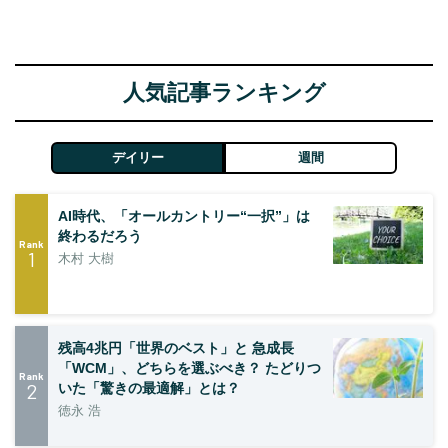
人気記事ランキング
デイリー
週間
AI時代、「オールカントリー“一択”」は
終わるだろう
Rank
1
木村 大樹
残高4兆円「世界のベスト」と 急成長
「WCM」、どちらを選ぶべき？ たどりつ
Rank
2
いた「驚きの最適解」とは？
徳永 浩