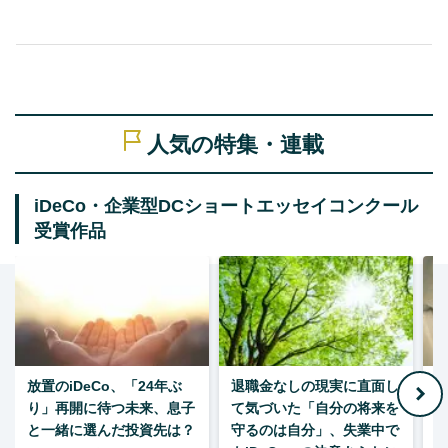
人気の特集・連載
iDeCo・企業型DCショートエッセイコンクール
受賞作品
放置のiDeCo、「24年ぶ
退職金なしの現実に直面し
り」再開に待つ未来、息子
て気づいた「自分の将来を
と一緒に選んだ投資先は？
守るのは自分」、失業中で
た