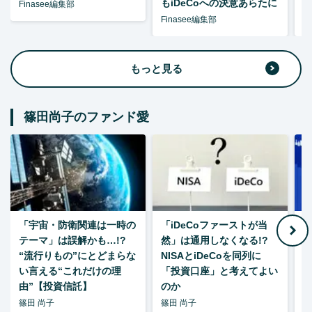
もiDeCoへの決意あらたに
Finasee編集部
Finasee編集部
F
もっと見る
篠田尚子のファンド愛
「宇宙・防衛関連は一時の
「iDeCoファーストが当
【
テーマ」は誤解かも…!?
然」は通用しなくなる!?
“流行りもの”にとどまらな
NISAとiDeCoを同列に
い言える“これだけの理
「投資口座」と考えてよい
由”【投資信託】
のか
篠田 尚子
篠田 尚子
篠