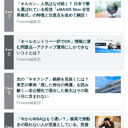
「オルカン」人気はなぜ続く？ 日本で最
も選ばれている投信「eMAXIS Slim 全世
Rank
7
界株式」の特徴と注意点を改めて解説！
Finasee編集部
「オールカントリー一択でOK」情報に潜
む問題点―アクティブ運用にしかできな
Rank
8
いコトとは？
Finasee編集部
次の「キオクシア」銘柄を見抜くには？
東芝の事例「残した持分の帰属」を読み
Rank
解く—非公開化で退出した株主はその取
9
り分に含まれない
Finasee編集部
「今からNISAはもう遅い？」株高で身動
きの取れない人が見落としている、投資
Rank