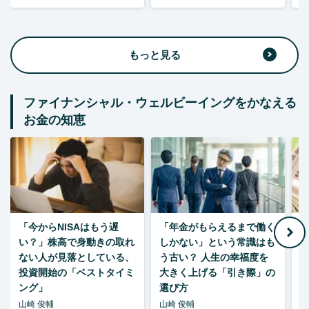
もっと見る
ファイナンシャル・ウェルビーイングをかなえる
お金の知恵
「今からNISAはもう遅
「年金がもらえるまで働く
老
い？」株高で身動きの取れ
しかない」という常識はも
ない人が見落としている、
う古い？ 人生の幸福度を
投資開始の「ベストタイミ
大きく上げる「引き際」の
ング」
選び方
山崎 俊輔
山崎 俊輔
山