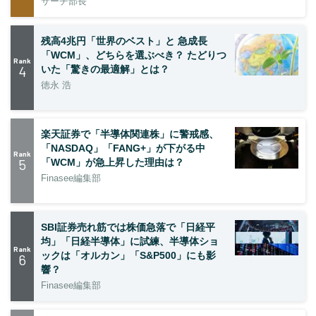
サーチ部長
残高4兆円「世界のベスト」と 急成長
「WCM」、どちらを選ぶべき？ たどりつ
Rank
4
いた「驚きの最適解」とは？
徳永 浩
楽天証券で「半導体関連株」に警戒感、
「NASDAQ」「FANG+」が下がる中
Rank
5
「WCM」が急上昇した理由は？
Finasee編集部
SBI証券売れ筋では株価急落で「日経平
均」「日経半導体」に試練、半導体ショ
Rank
ックは「オルカン」「S&P500」にも影
6
響？
Finasee編集部