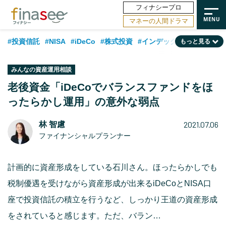
フィナシープロ
マネーの人間ドラマ
#投資信託
#NISA
#iDeCo
#株式投資
#インデックスファンド
もっと見る
#相談事例
#相続・贈与
#FP
#新NISA
#ランキング
#トレンド
みんなの資産運用相談
#日本株
#公的年金
#30代
#40代
#50代
#金融用語解説
老後資金「iDeCoでバランスファンドをほ
ったらかし運用」の意外な弱点
#資産運用業界
#老後
#海外事情
#積立投資
#フィナンシャル・ウェルビーイング
#データ・調査
#国内株式型
2021.07.06
林 智慮
ファイナンシャルプランナー
#60代
計画的に資産形成をしている石川さん。ほったらかしでも
税制優遇を受けながら資産形成が出来るiDeCoとNISA口
座で投資信託の積立を行うなど、しっかり王道の資産形成
をされていると感じます。ただ、バラン…