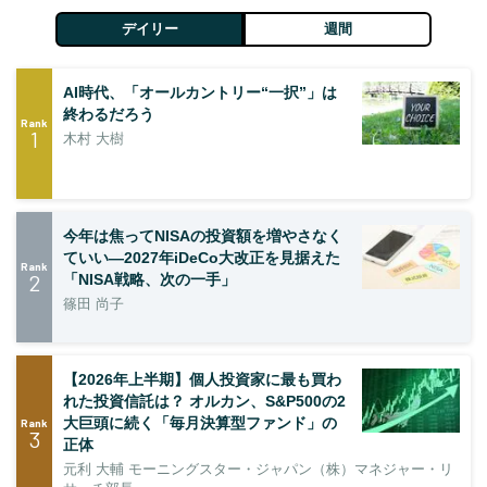
デイリー
週間
AI時代、「オールカントリー“一択”」は
終わるだろう
Rank
1
木村 大樹
今年は焦ってNISAの投資額を増やさなく
ていい―2027年iDeCo大改正を見据えた
Rank
2
「NISA戦略、次の一手」
篠田 尚子
【2026年上半期】個人投資家に最も買わ
れた投資信託は？ オルカン、S&P500の2
大巨頭に続く「毎月決算型ファンド」の
Rank
3
正体
元利 大輔 モーニングスター・ジャパン（株）マネジャー・リ