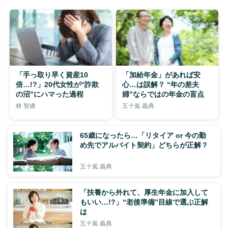
「手っ取り早く資産10
「加給年金」があれば安
倍…!?」20代女性が“詐欺
心…は誤解？ “年の差夫
の沼”にハマった過程
婦”ならではの年金の盲点
林 智慮
五十嵐 義典
65歳になったら…「リタイア or 今の勤
め先でアルバイト契約」どちらが正解？
五十嵐 義典
「扶養から外れて、厚生年金に加入して
もいい…!?」“老後準備”目線で選ぶ正解
は
五十嵐 義典