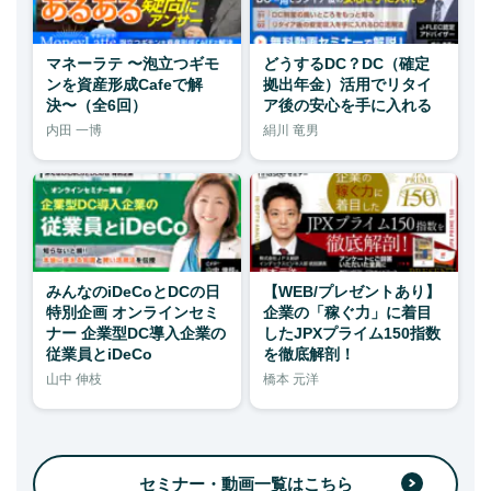
マネーラテ 〜泡立つギモ
どうするDC？DC（確定
ンを資産形成Cafeで解
拠出年金）活用でリタイ
決〜（全6回）
ア後の安心を手に入れる
内田 一博
絹川 竜男
みんなのiDeCoとDCの日
【WEB/プレゼントあり】
特別企画 オンラインセミ
企業の「稼ぐ力」に着目
ナー 企業型DC導入企業の
したJPXプライム150指数
従業員とiDeCo
を徹底解剖！
山中 伸枝
橋本 元洋
セミナー・動画一覧はこちら