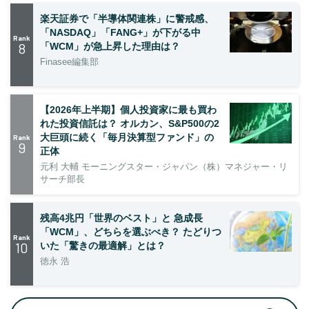
楽天証券で「半導体関連株」に警戒感、
「NASDAQ」「FANG+」が下がる中
Rank
8
「WCM」が急上昇した理由は？
Finasee編集部
【2026年上半期】個人投資家に最も買わ
れた投資信託は？ オルカン、S&P500の2
大巨頭に続く「毎月決算型ファンド」の
Rank
9
正体
元利 大輔 モーニングスター・ジャパン（株）マネジャー・リ
サーチ部長
残高4兆円「世界のベスト」と 急成長
「WCM」、どちらを選ぶべき？ たどりつ
Rank
10
いた「驚きの最適解」とは？
徳永 浩