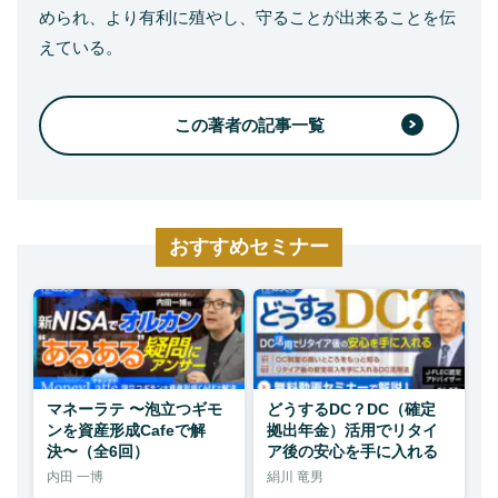
められ、より有利に殖やし、守ることが出来ることを伝
えている。
この著者の記事一覧
おすすめセミナー
マネーラテ 〜泡立つギモ
どうするDC？DC（確定
ンを資産形成Cafeで解
拠出年金）活用でリタイ
決〜（全6回）
ア後の安心を手に入れる
内田 一博
絹川 竜男