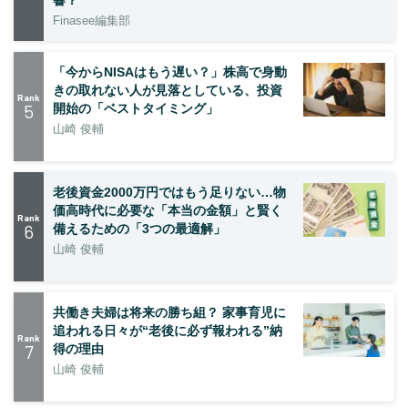
響？
Finasee編集部
「今からNISAはもう遅い？」株高で身動
きの取れない人が見落としている、投資
Rank
5
開始の「ベストタイミング」
山崎 俊輔
老後資金2000万円ではもう足りない…物
価高時代に必要な「本当の金額」と賢く
Rank
6
備えるための「3つの最適解」
山崎 俊輔
共働き夫婦は将来の勝ち組？ 家事育児に
追われる日々が“老後に必ず報われる”納
Rank
7
得の理由
山崎 俊輔