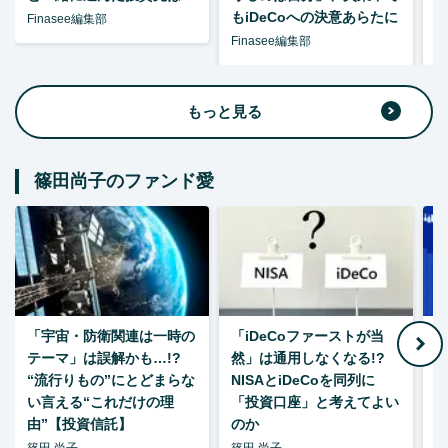
もiDeCoへの決意あらたに
Finasee編集部
Finasee編集部
F
もっと見る
篠田尚子のファンド愛
「宇宙・防衛関連は一時の
「iDeCoファーストが当
【
テーマ」は誤解かも…!?
然」は通用しなくなる!?
“流行りもの”にとどまらな
NISAとiDeCoを同列に
い言える“これだけの理
「投資口座」と考えてよい
由”【投資信託】
のか