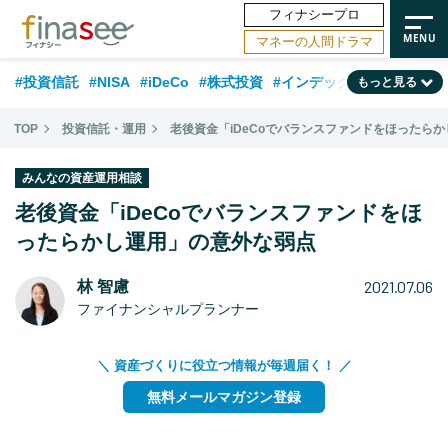
フィナシープロ
マネーの人間ドラマ
#投資信託
#NISA
#iDeCo
#株式投資
#インデックスファンド
もっと見る
#相談事例
#相続・贈与
#FP
#新NISA
#積立投資
#30代
TOP
投資信託・運用
老後資金「iDeCoでバランスファンドをほったら
#ランキング
#日本株
#公的年金
#40代
#トレンド
みんなの資産運用相談
#フィナンシャル・ウェルビーイング
#企業型DC
#退職金
#50代
老後資金「iDeCoでバランスファンドをほ
#老後
ったらかし運用」の意外な弱点
#データ・調査
#金融用語解説
#話題の企業
#国内株式型
2021.07.06
林 智慮
ファイナンシャルプランナー
＼ 資産づくりに役立つ情報が毎週届く！ ／
無料メールマガジン登録