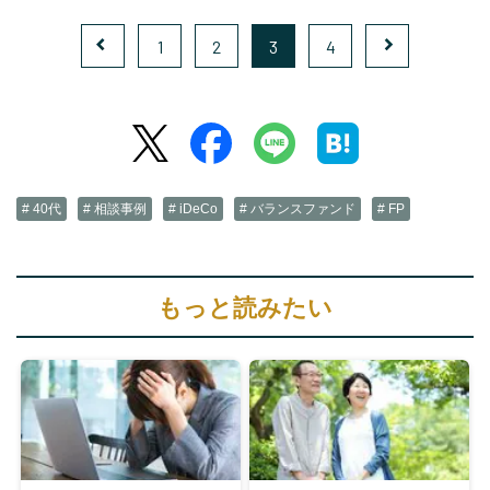
1
2
3
4
# 40代
# 相談事例
# iDeCo
# バランスファンド
# FP
もっと読みたい