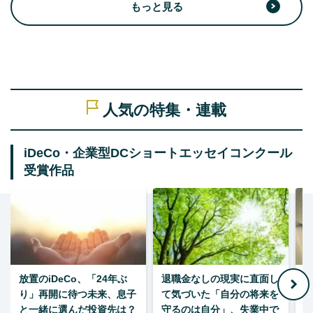
もっと見る
人気の特集・連載
iDeCo・企業型DCショートエッセイコンクール
受賞作品
放置のiDeCo、「24年ぶ
退職金なしの現実に直面し
り」再開に待つ未来、息子
て気づいた「自分の将来を
と一緒に選んだ投資先は？
守るのは自分」、失業中で
た