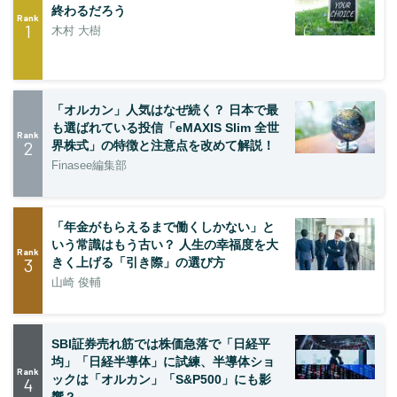
終わるだろう
Rank
1
木村 大樹
「オルカン」人気はなぜ続く？ 日本で最
も選ばれている投信「eMAXIS Slim 全世
Rank
2
界株式」の特徴と注意点を改めて解説！
Finasee編集部
「年金がもらえるまで働くしかない」と
いう常識はもう古い？ 人生の幸福度を大
Rank
3
きく上げる「引き際」の選び方
山崎 俊輔
SBI証券売れ筋では株価急落で「日経平
均」「日経半導体」に試練、半導体ショ
Rank
ックは「オルカン」「S&P500」にも影
4