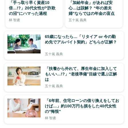
「手っ取り早く資産10
「加給年金」があれば安
倍…!?」20代女性が“詐欺
心…は誤解？ “年の差夫
の沼”にハマった過程
婦”ならではの年金の盲点
林 智慮
五十嵐 義典
65歳になったら…「リタイア or 今の勤
め先でアルバイト契約」どちらが正解？
五十嵐 義典
「扶養から外れて、厚生年金に加入して
もいい…!?」“老後準備”目線で選ぶ正解
は
五十嵐 義典
「6年前、住宅ローンの借り換えをしてお
けば…」約100万円も損をした40代女性
の“悔恨”
林 智慮