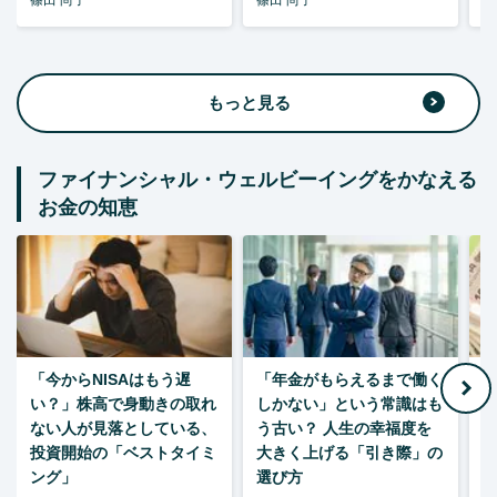
篠田 尚子
篠田 尚子
篠
もっと見る
ファイナンシャル・ウェルビーイングをかなえる
お金の知恵
「今からNISAはもう遅
「年金がもらえるまで働く
老
い？」株高で身動きの取れ
しかない」という常識はも
ない人が見落としている、
う古い？ 人生の幸福度を
投資開始の「ベストタイミ
大きく上げる「引き際」の
ング」
選び方