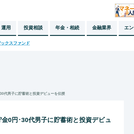
・運用
投資相談
年金・相続
金融業界
エン
デックスファンド
･30代男子に貯蓄術と投資デビューを伝授
金0円･30代男子に貯蓄術と投資デビュ