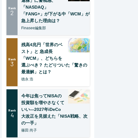
連株」に警戒感、
「NASDAQ」
Rank
2
「FANG+」が下がる中「WCM」が
急上昇した理由は？
Finasee編集部
残高4兆円「世界のベ
スト」と 急成長
「WCM」、どちらを
Rank
3
選ぶべき？ たどりついた「驚きの
最適解」とは？
徳永 浩
今年は焦ってNISAの
投資額を増やさなくて
いい―2027年iDeCo
Rank
4
大改正を見据えた「NISA戦略、次
の一手」
篠田 尚子