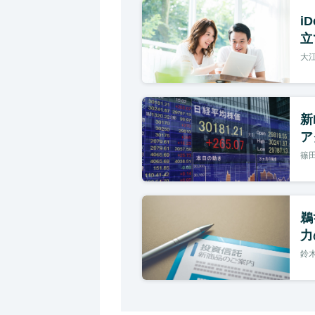
i
立
大江
新
ア
篠田
鵜
力
鈴木