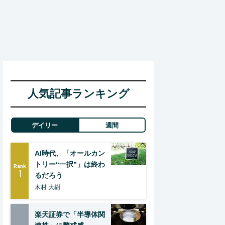
人気記事ランキング
デイリー
週間
AI時代、「オールカン
トリー“一択”」は終わ
Rank
1
るだろう
木村 大樹
楽天証券で「半導体関