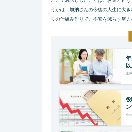
ここでお話ししたことは、お金と付き
うかは、加納さんの今後の人生に大き
りの仕組み作りで、不安を減らす努力
年
以
山中
役
ン
小出