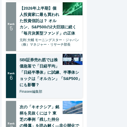
【2026年上半期】個
人投資家に最も買われ
た投資信託は？ オル
Rank
5
カン、S&P500の2大巨頭に続く
「毎月決算型ファンド」の正体
元利 大輔 モーニングスター・ジャパン
（株）マネジャー・リサーチ部長
SBI証券売れ筋では株
価急落で「日経平均」
「日経半導体」に試練、半導体シ
Rank
6
ョックは「オルカン」「S&P500」
にも影響？
Finasee編集部
次の「キオクシア」銘
柄を見抜くには？ 東
芝の事例「残した持分
Rank
の帰属」を読み解く—非公開化で