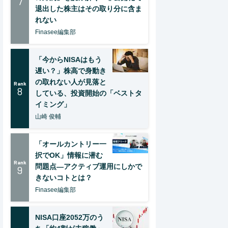
7
退出した株主はその取り分に含ま
れない
Finasee編集部
「今からNISAはもう
遅い？」株高で身動き
の取れない人が見落と
Rank
8
している、投資開始の「ベストタ
イミング」
山崎 俊輔
「オールカントリー一
択でOK」情報に潜む
Rank
問題点―アクティブ運用にしかで
9
きないコトとは？
Finasee編集部
NISA口座2052万のう