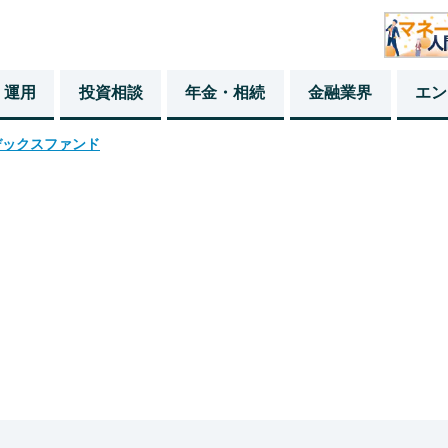
・運用
投資相談
年金・相続
金融業界
エン
デックスファンド