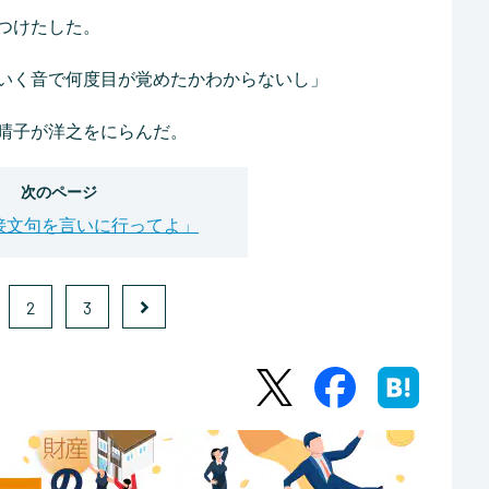
つけたした。
いく音で何度目が覚めたかわからないし」
晴子が洋之をにらんだ。
次のページ
接文句を言いに行ってよ」
2
3