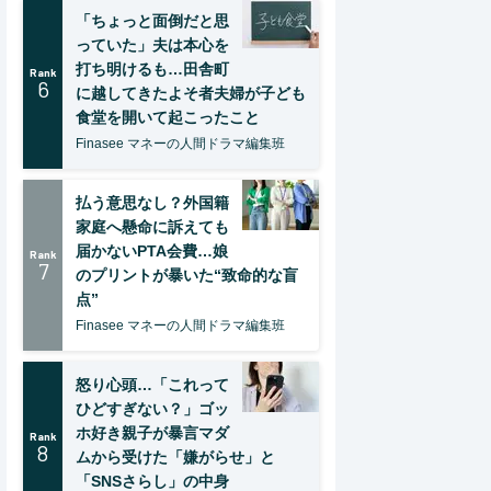
「ちょっと面倒だと思
っていた」夫は本心を
打ち明けるも…田舎町
Rank
6
に越してきたよそ者夫婦が子ども
食堂を開いて起こったこと
Finasee マネーの人間ドラマ編集班
払う意思なし？外国籍
家庭へ懸命に訴えても
届かないPTA会費…娘
Rank
7
のプリントが暴いた“致命的な盲
点”
Finasee マネーの人間ドラマ編集班
怒り心頭…「これって
ひどすぎない？」ゴッ
ホ好き親子が暴言マダ
Rank
8
ムから受けた「嫌がらせ」と
「SNSさらし」の中身