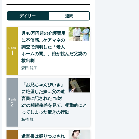
デイリー
週間
月40万円超の介護費用
に不信感…ケアマネの
調査で判明した「老人
Rank
1
ホームの闇」、娘が挑んだ父親の
救出劇
森田 聡子
「お兄ちゃんびいき」
に絶望した妹…父の遺
言書に記された “8対
Rank
2
2”の相続格差を見て、衝動的にと
ってしまった驚きの行動
柘植 輝
遺言書は握りつぶされ