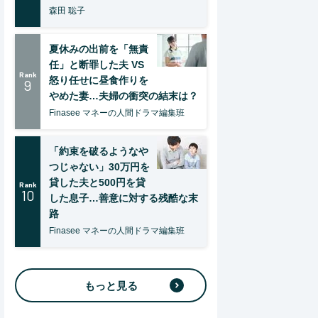
森田 聡子
夏休みの出前を「無責
任」と断罪した夫 VS
Rank
怒り任せに昼食作りを
9
やめた妻…夫婦の衝突の結末は？
Finasee マネーの人間ドラマ編集班
「約束を破るようなや
つじゃない」30万円を
貸した夫と500円を貸
Rank
10
した息子…善意に対する残酷な末
路
Finasee マネーの人間ドラマ編集班
もっと見る