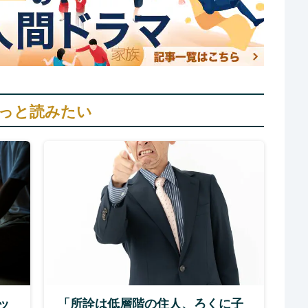
っと読みたい
ッ
「所詮は低層階の住人、ろくに子