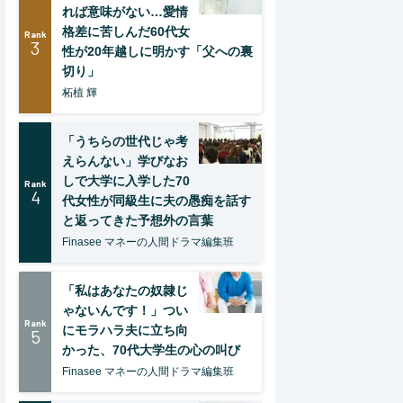
れば意味がない…愛情
格差に苦しんだ60代女
Rank
3
性が20年越しに明かす「父への裏
切り」
柘植 輝
「うちらの世代じゃ考
えらんない」学びなお
しで大学に入学した70
Rank
4
代女性が同級生に夫の愚痴を話す
と返ってきた予想外の言葉
Finasee マネーの人間ドラマ編集班
「私はあなたの奴隷じ
ゃないんです！」つい
Rank
にモラハラ夫に立ち向
5
かった、70代大学生の心の叫び
Finasee マネーの人間ドラマ編集班