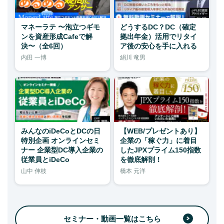
マネーラテ 〜泡立つギモ
どうするDC？DC（確定
ンを資産形成Cafeで解
拠出年金）活用でリタイ
決〜（全6回）
ア後の安心を手に入れる
内田 一博
絹川 竜男
みんなのiDeCoとDCの日
【WEB/プレゼントあり】
特別企画 オンラインセミ
企業の「稼ぐ力」に着目
ナー 企業型DC導入企業の
したJPXプライム150指数
従業員とiDeCo
を徹底解剖！
山中 伸枝
橋本 元洋
セミナー・動画一覧はこちら