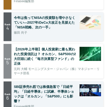
Finasee編集部
今年は焦ってNISAの投資額を増やさなく
ていい―2027年iDeCo大改正を見据えた
Rank
4
「NISA戦略、次の一手」
篠田 尚子
【2026年上半期】個人投資家に最も買わ
れた投資信託は？ オルカン、S&P500の2
大巨頭に続く「毎月決算型ファンド」の
Rank
5
正体
元利 大輔 モーニングスター・ジャパン（株）マネジャー・リ
サーチ部長
SBI証券売れ筋では株価急落で「日経平
均」「日経半導体」に試練、半導体ショ
Rank
ックは「オルカン」「S&P500」にも影
6
響？
Finasee編集部