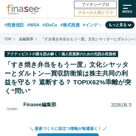
フィナシープロ
マネーの人間ドラマ
#投資信託
#NISA
#iDeCo
#株式投資
#インデックスファンド
もっと見る
#相談事例
#相続・贈与
#FP
#新NISA
#ランキング
#トレンド
TOP
金融業界
「すき焼き弁当をもう一度」文化シヤッターとダルトン―買収
#日本株
#公的年金
#30代
#40代
#50代
#金融用語解説
アクティビストの眼を読み解く！個人投資家のための先読み投資術
#資産運用業界
#老後
#海外事情
#積立投資
「すき焼き弁当をもう一度」文化シヤッタ
#フィナンシャル・ウェルビーイング
ーとダルトン―買収防衛策は株主共同の利
#データ・調査
#国内株式型
益を守る？ 遮断する？ TOPIX62%乖離が突
#60代
く“問い”
2026.06.11
Finasee編集部
＼ 資産づくりに役立つ情報が毎週届く！ ／