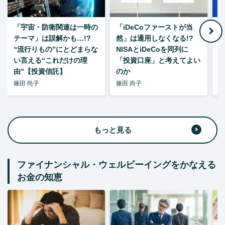
「宇宙・防衛関連は一時の
「iDeCoファーストが当
【
テーマ」は誤解かも…!?
然」は通用しなくなる!?
“流行りもの”にとどまらな
NISAとiDeCoを同列に
い言える“これだけの理
「投資口座」と考えてよい
由”【投資信託】
のか
篠田 尚子
篠田 尚子
篠
もっと見る
ファイナンシャル・ウェルビーイングをかなえる
お金の知恵