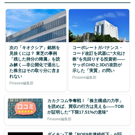
次の「キオクシア」銘柄を
コーポレートガバナンス・
見抜くには？ 東芝の事例
コード改訂を武器に“大化け
「残した持分の帰属」を読
株”を先回りする投資術——
み解く—非公開化で退出し
サッポロHDと3Dの攻防が
た株主はその取り分に含ま
示した「実質」の問い
れない
Finasee編集部
Finasee編集部
カカクコム争奪戦！「株主構成の力学」
を読めば、買収の行方は見える——TOB
が証明した“下限17.51%の意味”
Finasee編集部
ダイキン工業「ROE8年連続低下」が証