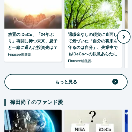
放置のiDeCo、「24年ぶ
退職金なしの現実に直面し
り」再開に待つ未来、息子
て気づいた「自分の将来を
と一緒に選んだ投資先は？
守るのは自分」、失業中で
た
もiDeCoへの決意あらたに
Finasee編集部
Finasee編集部
F
もっと見る
篠田尚子のファンド愛