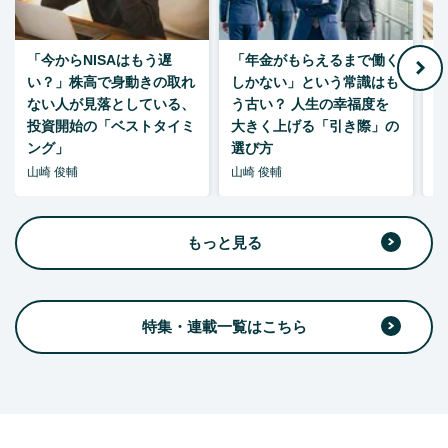
「今からNISAはもう遅
「年金がもらえるまで働く
老
い？」株高で身動きの取れ
しかない」という常識はも
ない人が見落としている、
う古い？ 人生の幸福度を
投資開始の「ベストタイミ
大きく上げる「引き際」の
ング」
選び方
山崎 俊輔
山崎 俊輔
山
もっと見る
特集・連載一覧はこちら