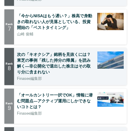
「今からNISAはもう遅い？」株高で身動
きの取れない人が見落としている、投資
Rank
7
開始の「ベストタイミング」
山崎 俊輔
次の「キオクシア」銘柄を見抜くには？
東芝の事例「残した持分の帰属」を読み
Rank
解く—非公開化で退出した株主はその取
8
り分に含まれない
Finasee編集部
「オールカントリー一択でOK」情報に潜
む問題点―アクティブ運用にしかできな
Rank
9
いコトとは？
Finasee編集部