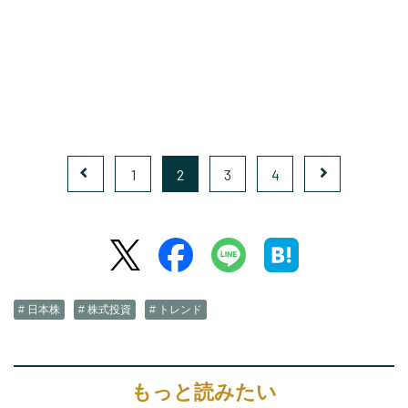
1
2
3
4
# 日本株
# 株式投資
# トレンド
もっと読みたい