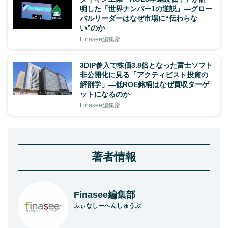
明した「世界ナンバー1の逆説」—グロー
バルリーダーはなぜ市場に“伝わらな
い”のか
Finasee編集部
3DIP参入で株価3.8倍となった富士ソフト
非公開化に見る「アクティビスト投資の
解剖学」—低ROE銘柄はなぜ買収ターゲ
ットになるのか
Finasee編集部
著者情報
Finasee編集部
ふぃなしーへんしゅうぶ