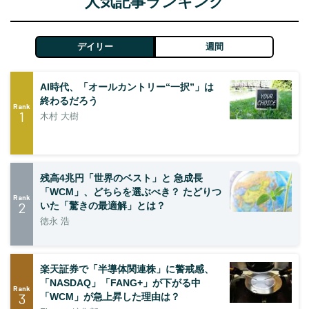
人気記事ランキング
デイリー
週間
AI時代、「オールカントリー“一択”」は
終わるだろう
Rank
1
木村 大樹
残高4兆円「世界のベスト」と 急成長
「WCM」、どちらを選ぶべき？ たどりつ
Rank
2
いた「驚きの最適解」とは？
徳永 浩
楽天証券で「半導体関連株」に警戒感、
「NASDAQ」「FANG+」が下がる中
Rank
3
「WCM」が急上昇した理由は？