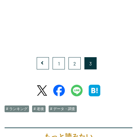
1
2
3
# ランキング
# 老後
# データ・調査
もっと読みたい