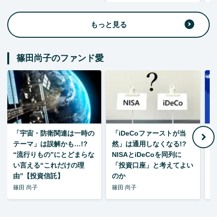
もっと見る
篠田尚子のファンド愛
「宇宙・防衛関連は一時の
「iDeCoファーストが当
【
テーマ」は誤解かも…!?
然」は通用しなくなる!?
“流行りもの”にとどまらな
NISAとiDeCoを同列に
い言える“これだけの理
「投資口座」と考えてよい
由”【投資信託】
のか
篠田 尚子
篠田 尚子
篠