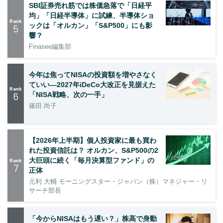
SBI証券売れ筋では株価急落で「日経平
均」「日経半導体」に試練、半導体ショ
Rank
ックは「オルカン」「S&P500」にも影
5
響？
Finasee編集部
今年は焦ってNISAの投資額を増やさなく
ていい―2027年iDeCo大改正を見据えた
Rank
6
「NISA戦略、次の一手」
篠田 尚子
【2026年上半期】個人投資家に最も買わ
れた投資信託は？ オルカン、S&P500の2
大巨頭に続く「毎月決算型ファンド」の
Rank
7
正体
元利 大輔 モーニングスター・ジャパン（株）マネジャー・リ
サーチ部長
「今からNISAはもう遅い？」株高で身動