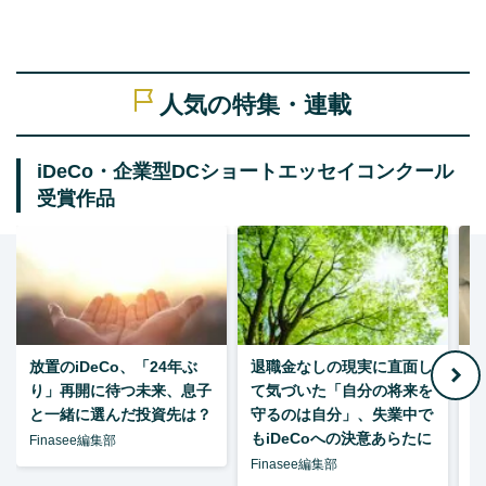
人気の特集・連載
iDeCo・企業型DCショートエッセイコンクール
受賞作品
放置のiDeCo、「24年ぶ
退職金なしの現実に直面し
り」再開に待つ未来、息子
て気づいた「自分の将来を
と一緒に選んだ投資先は？
守るのは自分」、失業中で
た
もiDeCoへの決意あらたに
Finasee編集部
Finasee編集部
F