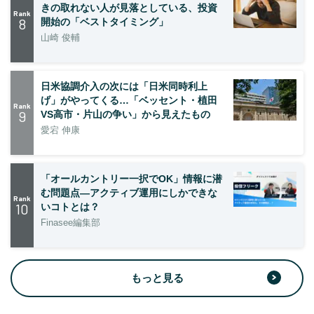
きの取れない人が見落としている、投資
Rank
8
開始の「ベストタイミング」
山崎 俊輔
日米協調介入の次には「日米同時利上
げ」がやってくる…「ベッセント・植田
Rank
9
VS高市・片山の争い」から見えたもの
愛宕 伸康
「オールカントリー一択でOK」情報に潜
む問題点―アクティブ運用にしかできな
Rank
10
いコトとは？
Finasee編集部
もっと見る