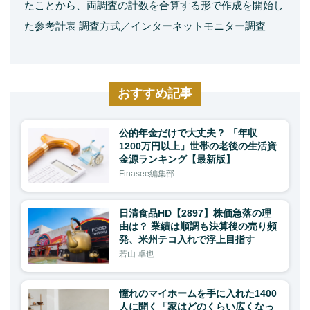
たことから、両調査の計数を合算する形で作成を開始し
た参考計表 調査方式／インターネットモニター調査
おすすめ記事
公的年金だけで大丈夫？ 「年収
1200万円以上」世帯の老後の生活資
金源ランキング【最新版】
Finasee編集部
日清食品HD【2897】株価急落の理
由は？ 業績は順調も決算後の売り頻
発、米州テコ入れで浮上目指す
若山 卓也
憧れのマイホームを手に入れた1400
人に聞く「家はどのくらい広くなっ