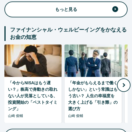
もっと見る
ファイナンシャル・ウェルビーイングをかなえる
お金の知恵
「今からNISAはもう遅
「年金がもらえるまで働く
老
い？」株高で身動きの取れ
しかない」という常識はも
ない人が見落としている、
う古い？ 人生の幸福度を
投資開始の「ベストタイミ
大きく上げる「引き際」の
ング」
選び方
山崎 俊輔
山崎 俊輔
山