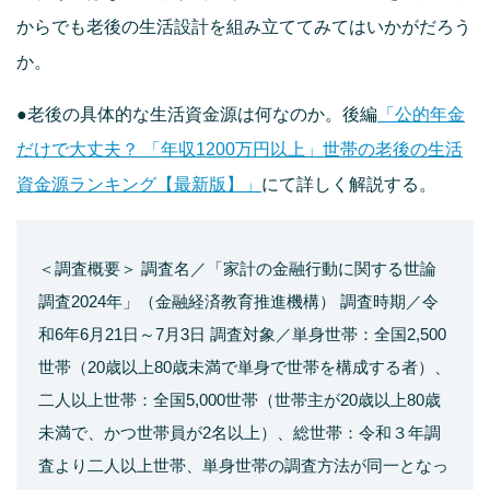
からでも老後の生活設計を組み立ててみてはいかがだろう
か。
●老後の具体的な生活資金源は何なのか。後編
「公的年金
だけで大丈夫？ 「年収1200万円以上」世帯の老後の生活
資金源ランキング【最新版】」
にて詳しく解説する。
＜調査概要＞ 調査名／「家計の金融行動に関する世論
調査2024年」（金融経済教育推進機構） 調査時期／令
和6年6月21日～7月3日 調査対象／単身世帯：全国2,500
世帯（20歳以上80歳未満で単身で世帯を構成する者）、
二人以上世帯：全国5,000世帯（世帯主が20歳以上80歳
未満で、かつ世帯員が2名以上）、総世帯：令和３年調
査より二人以上世帯、単身世帯の調査方法が同一となっ