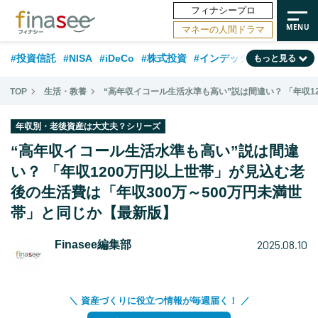
フィナシープロ
マネーの人間ドラマ
#投資信託
#NISA
#iDeCo
#株式投資
#インデックスファンド
もっと見る
#相談事例
#相続・贈与
#FP
#新NISA
#ランキング
#日本株
TOP
生活・教養
“高年収イコール生活水準も高い”説は間違い？ 「年収1
#積立投資
#トレンド
#30代
#公的年金
#40代
#50代
年収別・老後資産は大丈夫？シリーズ
#フィナンシャル・ウェルビーイング
#老後
#金融用語解説
“高年収イコール生活水準も高い”説は間違
#データ・調査
い？ 「年収1200万円以上世帯」が見込む老
#資産運用業界
#海外事情
#国内株式型
#60代
後の生活費は「年収300万～500万円未満世
帯」と同じか【最新版】
2025.08.10
Finasee編集部
＼ 資産づくりに役立つ情報が毎週届く！ ／