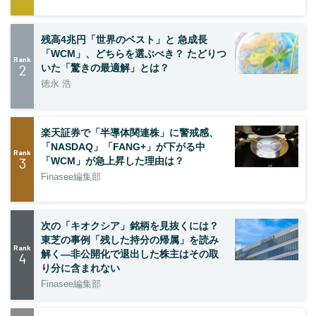
残高4兆円「世界のベスト」と 急成長
「WCM」、どちらを選ぶべき？ たどりつ
Rank
2
いた「驚きの最適解」とは？
徳永 浩
楽天証券で「半導体関連株」に警戒感、
「NASDAQ」「FANG+」が下がる中
Rank
3
「WCM」が急上昇した理由は？
Finasee編集部
次の「キオクシア」銘柄を見抜くには？
東芝の事例「残した持分の帰属」を読み
Rank
解く—非公開化で退出した株主はその取
4
り分に含まれない
Finasee編集部