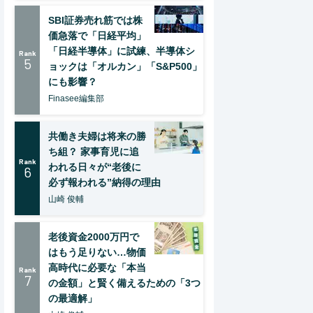
SBI証券売れ筋では株
価急落で「日経平均」
「日経半導体」に試練、半導体シ
Rank
5
ョックは「オルカン」「S&P500」
にも影響？
Finasee編集部
共働き夫婦は将来の勝
ち組？ 家事育児に追
Rank
われる日々が“老後に
6
必ず報われる”納得の理由
山崎 俊輔
老後資金2000万円で
はもう足りない…物価
高時代に必要な「本当
Rank
7
の金額」と賢く備えるための「3つ
の最適解」