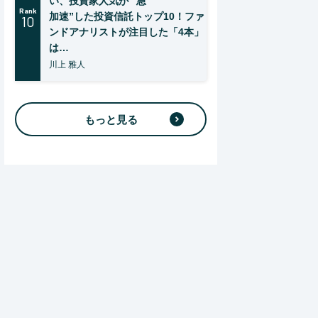
い、投資家人気が “急
Rank
加速”した投資信託トップ10！ファ
10
ンドアナリストが注目した「4本」
は…
川上 雅人
もっと見る