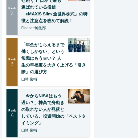
ぜ続く？ 日本で最も
選ばれている投信
Rank
2
「eMAXIS Slim 全世界株式」の特
徴と注意点を改めて解説！
Finasee編集部
「年金がもらえるまで
働くしかない」という
常識はもう古い？ 人
Rank
3
生の幸福度を大きく上げる「引き
際」の選び方
山崎 俊輔
「今からNISAはもう
遅い？」株高で身動き
の取れない人が見落と
Rank
4
している、投資開始の「ベストタ
イミング」
山崎 俊輔