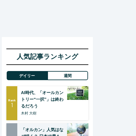
人気記事ランキング
デイリー
週間
AI時代、「オールカン
トリー“一択”」は終わ
Rank
1
るだろう
木村 大樹
「オルカン」人気はな