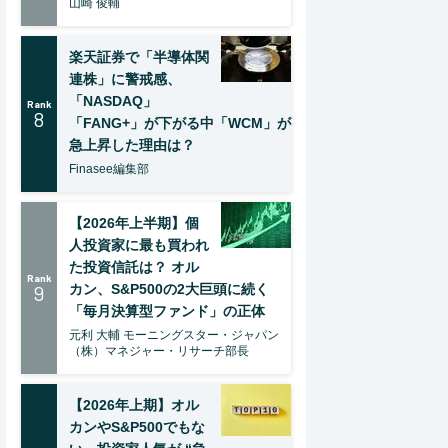
山崎 俊輔
楽天証券で「半導体関
連株」に警戒感、
「NASDAQ」
Rank
8
「FANG+」が下がる中「WCM」が
急上昇した理由は？
Finasee編集部
【2026年上半期】個
人投資家に最も買われ
た投資信託は？ オル
Rank
9
カン、S&P500の2大巨頭に続く
「毎月決算型ファンド」の正体
元利 大輔 モーニングスター・ジャパン
（株）マネジャー・リサーチ部長
【2026年上期】オル
カンやS&P500でもな