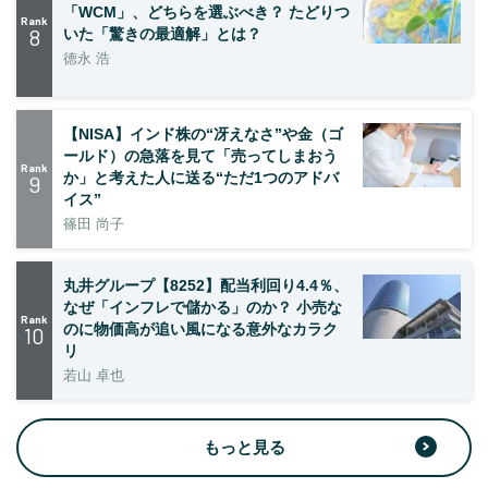
「WCM」、どちらを選ぶべき？ たどりつ
Rank
8
いた「驚きの最適解」とは？
徳永 浩
【NISA】インド株の“冴えなさ”や金（ゴ
ールド）の急落を見て「売ってしまおう
Rank
か」と考えた人に送る“ただ1つのアドバ
9
イス”
篠田 尚子
丸井グループ【8252】配当利回り4.4％、
なぜ「インフレで儲かる」のか？ 小売な
Rank
のに物価高が追い風になる意外なカラク
10
リ
若山 卓也
もっと見る