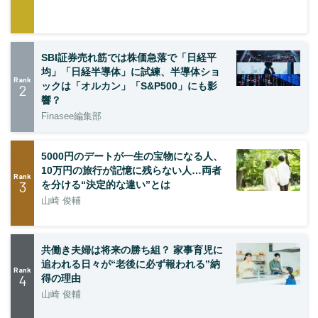
SBI証券売れ筋では株価急落で「日経平
均」「日経半導体」に試練、半導体ショ
Rank
ックは「オルカン」「S&P500」にも影
2
響？
Finasee編集部
5000円のデートが一生の宝物になる人、
10万円の旅行が記憶に残らない人…両者
Rank
3
を分ける“決定的な違い”とは
山崎 俊輔
共働き夫婦は将来の勝ち組？ 家事育児に
追われる日々が“老後に必ず報われる”納
Rank
4
得の理由
山崎 俊輔