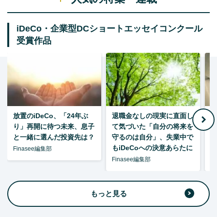
iDeCo・企業型DCショートエッセイコンクール
受賞作品
放置のiDeCo、「24年ぶ
退職金なしの現実に直面し
り」再開に待つ未来、息子
て気づいた「自分の将来を
と一緒に選んだ投資先は？
守るのは自分」、失業中で
た
もiDeCoへの決意あらたに
Finasee編集部
Finasee編集部
F
もっと見る