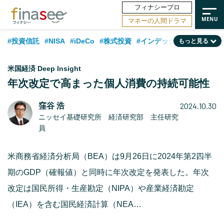
フィナシープロ
マネーの人間ドラマ
#投資信託
#NISA
#iDeCo
#株式投資
#インデックスファンド
もっと見る
#相談事例
#相続・贈与
#FP
#新NISA
#50代
#トレンド
米国経済 Deep Insight
#ランキング
#日本株
#公的年金
#30代
#40代
年次改定で高まった個人消費の持続可能性
#フィナンシャル・ウェルビーイング
#金融用語解説
#海外事情
2024.10.30
窪谷 浩
ニッセイ基礎研究所 経済研究部 主任研究
#資産運用業界
#老後
#データ・調査
#60代
#米国株
員
#国内株式型
米商務省経済分析局（BEA）は9月26日に2024年第2四半
期のGDP（確報値）と同時に年次改定を発表した。年次
改定は国民所得・生産勘定（NIPA）や産業経済勘定
（IEA）を含む国民経済計算（NEA…