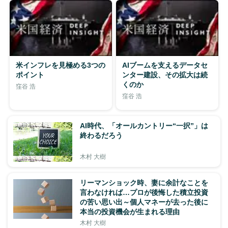
米インフレを見極める3つの
AIブームを支えるデータセ
ポイント
ンター建設、その拡大は続
くのか
窪谷 浩
窪谷 浩
AI時代、「オールカントリー“一択”」は
終わるだろう
木村 大樹
リーマンショック時、妻に余計なことを
言わなければ…プロが後悔した積立投資
の苦い思い出～個人マネーが去った後に
本当の投資機会が生まれる理由
木村 大樹