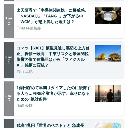
楽天証券で「半導体関連株」に警戒感、
「NASDAQ」「FANG+」が下がる中
Rank
5
「WCM」が急上昇した理由は？
Finasee編集部
コマツ【6301】慎重見通し裏切る上方修
正、株価一段高 中東リスクと米国関税
Rank
影響の影で建機巨頭から「フィジカル
6
AI」銘柄に変貌？
若山 卓也
1億円貯めて早期リタイアしたのに後悔す
る人も…FIRE卒業者が示す、幸せになる
Rank
7
ための“絶対条件”
山崎 俊輔
残高4兆円「世界のベスト」と 急成長