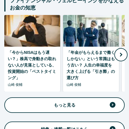
ファイナンシャル・ウェルビーイングをかなえる
お金の知恵
「今からNISAはもう遅
「年金がもらえるまで働く
老
い？」株高で身動きの取れ
しかない」という常識はも
ない人が見落としている、
う古い？ 人生の幸福度を
投資開始の「ベストタイミ
大きく上げる「引き際」の
ング」
選び方
山崎 俊輔
山崎 俊輔
山
もっと見る