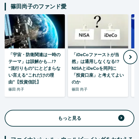
篠田尚子のファンド愛
「宇宙・防衛関連は一時の
「iDeCoファーストが当
【
テーマ」は誤解かも…!?
然」は通用しなくなる!?
“流行りもの”にとどまらな
NISAとiDeCoを同列に
い言える“これだけの理
「投資口座」と考えてよい
由”【投資信託】
のか
篠田 尚子
篠田 尚子
篠
もっと見る