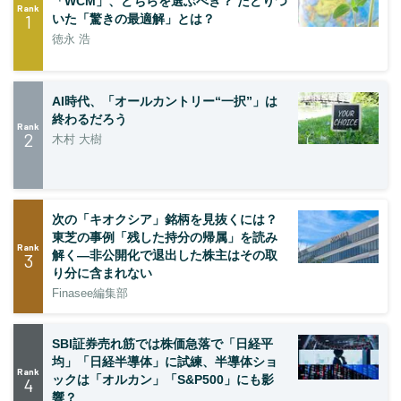
「WCM」、どちらを選ぶべき？ たどりつ
Rank
1
いた「驚きの最適解」とは？
徳永 浩
AI時代、「オールカントリー“一択”」は
終わるだろう
Rank
2
木村 大樹
次の「キオクシア」銘柄を見抜くには？
東芝の事例「残した持分の帰属」を読み
Rank
解く—非公開化で退出した株主はその取
3
り分に含まれない
Finasee編集部
SBI証券売れ筋では株価急落で「日経平
均」「日経半導体」に試練、半導体ショ
Rank
ックは「オルカン」「S&P500」にも影
4
響？