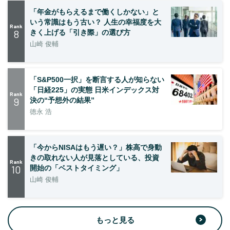
「年金がもらえるまで働くしかない」と
いう常識はもう古い？ 人生の幸福度を大
Rank
8
きく上げる「引き際」の選び方
山崎 俊輔
「S&P500一択」を断言する人が知らない
「日経225」の実態 日米インデックス対
Rank
9
決の“予想外の結果”
徳永 浩
「今からNISAはもう遅い？」株高で身動
きの取れない人が見落としている、投資
Rank
10
開始の「ベストタイミング」
山崎 俊輔
もっと見る