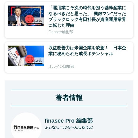
「運用業こそ次の時代を担う基幹産業に
なるべきだと思った」“興銀マン”だった
ブラックロック有田社長が資産運用業界
に転じた理由
Finasee編集部
収益改善力は米国企業を凌駕！ 日本企
業に秘められた成長ポテンシャル
オルイン編集部
著者情報
finasee Pro 編集部
ふぃなしーぷろへんしゅうぶ