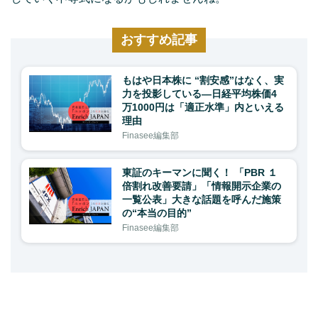
おすすめ記事
もはや日本株に “割安感”はなく、実
力を投影している―日経平均株価4
万1000円は「適正水準」内といえる
理由
Finasee編集部
東証のキーマンに聞く！ 「PBR １
倍割れ改善要請」「情報開示企業の
一覧公表」大きな話題を呼んだ施策
の“本当の目的”
Finasee編集部