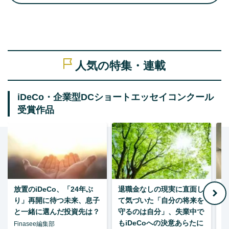
人気の特集・連載
iDeCo・企業型DCショートエッセイコンクール
受賞作品
放置のiDeCo、「24年ぶ
退職金なしの現実に直面し
り」再開に待つ未来、息子
て気づいた「自分の将来を
と一緒に選んだ投資先は？
守るのは自分」、失業中で
た
もiDeCoへの決意あらたに
Finasee編集部