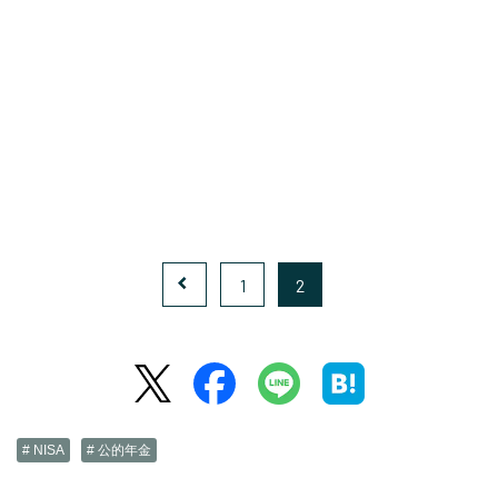
1
2
# NISA
# 公的年金