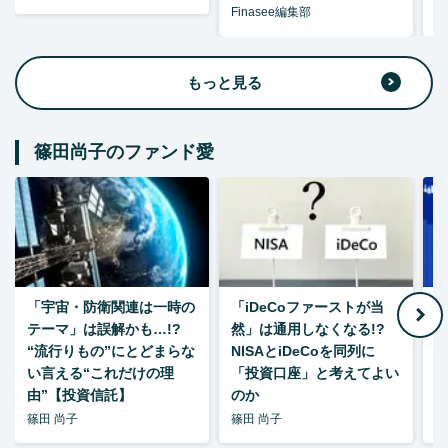
Finasee編集部
F
もっと見る
篠田尚子のファンド愛
「宇宙・防衛関連は一時の
「iDeCoファーストが当
【
テーマ」は誤解かも…!?
然」は通用しなくなる!?
“流行りもの”にとどまらな
NISAとiDeCoを同列に
い言える“これだけの理
「投資口座」と考えてよい
由”【投資信託】
のか
篠田 尚子
篠田 尚子
篠