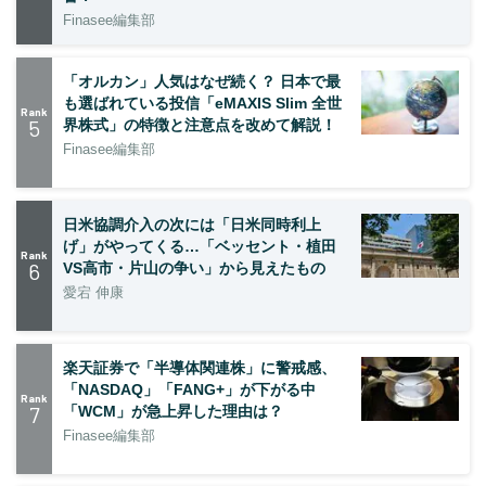
Finasee編集部
「オルカン」人気はなぜ続く？ 日本で最
も選ばれている投信「eMAXIS Slim 全世
Rank
5
界株式」の特徴と注意点を改めて解説！
Finasee編集部
日米協調介入の次には「日米同時利上
げ」がやってくる…「ベッセント・植田
Rank
6
VS高市・片山の争い」から見えたもの
愛宕 伸康
楽天証券で「半導体関連株」に警戒感、
「NASDAQ」「FANG+」が下がる中
Rank
7
「WCM」が急上昇した理由は？
Finasee編集部