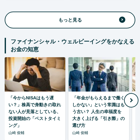
もっと見る
ファイナンシャル・ウェルビーイングをかなえる
お金の知恵
「今からNISAはもう遅
「年金がもらえるまで働く
老
い？」株高で身動きの取れ
しかない」という常識はも
ない人が見落としている、
う古い？ 人生の幸福度を
投資開始の「ベストタイミ
大きく上げる「引き際」の
ング」
選び方
山崎 俊輔
山崎 俊輔
山