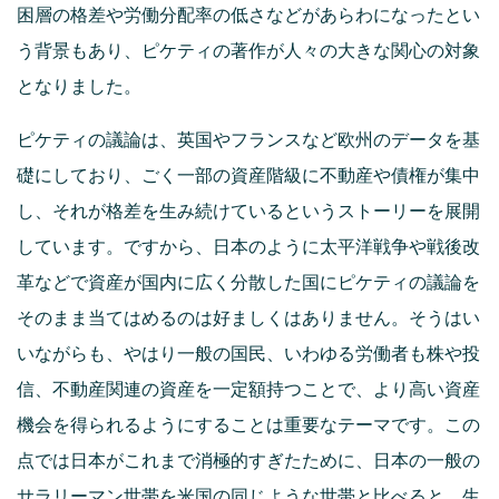
困層の格差や労働分配率の低さなどがあらわになったとい
う背景もあり、ピケティの著作が人々の大きな関心の対象
となりました。
ピケティの議論は、英国やフランスなど欧州のデータを基
礎にしており、ごく一部の資産階級に不動産や債権が集中
し、それが格差を生み続けているというストーリーを展開
しています。ですから、日本のように太平洋戦争や戦後改
革などで資産が国内に広く分散した国にピケティの議論を
そのまま当てはめるのは好ましくはありません。そうはい
いながらも、やはり一般の国民、いわゆる労働者も株や投
信、不動産関連の資産を一定額持つことで、より高い資産
機会を得られるようにすることは重要なテーマです。この
点では日本がこれまで消極的すぎたために、日本の一般の
サラリーマン世帯を米国の同じような世帯と比べると、生