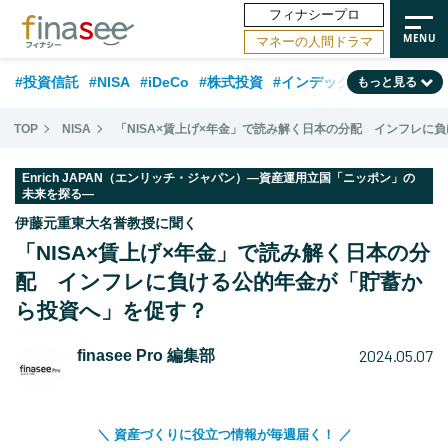
フィナシープロ
マネーの人間ドラマ
#投資信託
#NISA
#iDeCo
#株式投資
#インデックスファンド
もっと見る
#相談事例
#相続・贈与
#FP
#新NISA
#積立投資
#30代
TOP
NISA
「NISA×賃上げ×年金」で読み解く日本の分配 インフレに
#ランキング
#日本株
#公的年金
#40代
#トレンド
Enrich JAPAN（エンリッチ・ジャパン）―資産運用立国「ニッポン」の
未来を探る―
#フィナンシャル・ウェルビーイング
#企業型DC
#退職金
#50代
伊藤元重東大名誉教授に聞く
#老後
#データ・調査
#金融用語解説
#話題の企業
#国内株式型
「NISA×賃上げ×年金」で読み解く日本の分
配 インフレに負ける公的年金が「貯蓄か
ら投資へ」を促す？
2024.05.07
finasee Pro 編集部
＼ 資産づくりに役立つ情報が毎週届く！ ／