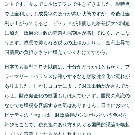
ントです。今まで日本はデフレで生きてきました。現時点
では金利よりも成長率のほうが高い状態ですが、今後は金
利が上がってくると、ピケティが指摘した格差拡大の問題
に加え、政府の財政の問題も深刻さが増してゆくことにな
ります。成長で得られる税収の上積みよりも、金利上昇で
国債費の負担がさらに増えていくわけですから。
日本でも新型コロナ以前は、十分かどうかはともかく、プ
ライマリー・バランスは縮小するなど財政健全化の流れが
ありました。しかしコロナによって財政出動がかさんでか
らは、財政健全化の機運もしぼんでいます。国民の意識の
なかでも増税を容認する空気はありません。日本において
ピケティの「r>g」は、財政負担のシンボルという色彩を
帯びることで、税負担のあり方をめぐる国民的議論を喚起
していく不等式になるかもしれませんね。