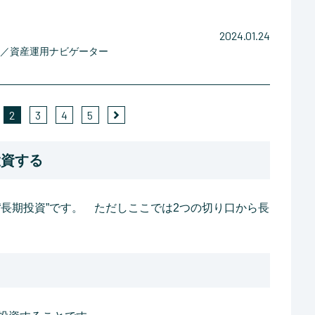
2024.01.24
役／資産運用ナビゲーター
2
3
4
5
投資する
長期投資”です。 ただしここでは2つの切り口から長