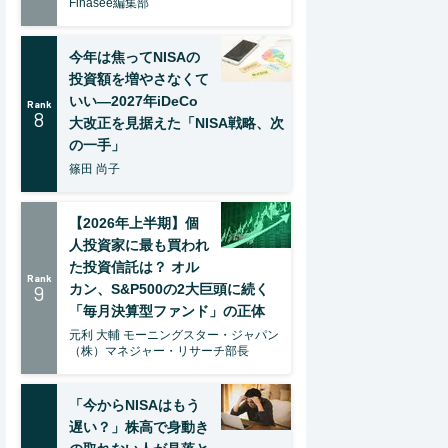
Finasee編集部
今年は焦ってNISAの
投資額を増やさなくて
いい―2027年iDeCo
Rank
8
大改正を見据えた「NISA戦略、次
の一手」
篠田 尚子
【2026年上半期】個
人投資家に最も買われ
た投資信託は？ オル
Rank
9
カン、S&P500の2大巨頭に続く
「毎月決算型ファンド」の正体
元利 大輔 モーニングスター・ジャパン
（株）マネジャー・リサーチ部長
「今からNISAはもう
遅い？」株高で身動き