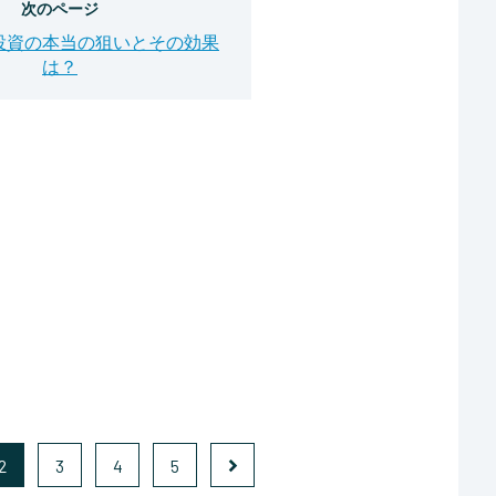
次のページ
投資の本当の狙いとその効果
は？
2
3
4
5