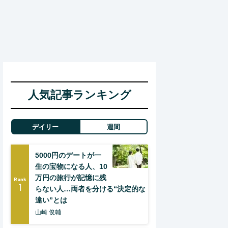
人気記事ランキング
デイリー
週間
5000円のデートが一
生の宝物になる人、10
万円の旅行が記憶に残
Rank
1
らない人…両者を分ける“決定的な
違い”とは
山崎 俊輔