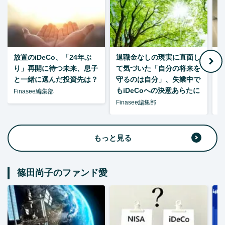
放置のiDeCo、「24年ぶ
退職金なしの現実に直面し
り」再開に待つ未来、息子
て気づいた「自分の将来を
と一緒に選んだ投資先は？
守るのは自分」、失業中で
た
もiDeCoへの決意あらたに
Finasee編集部
Finasee編集部
F
もっと見る
篠田尚子のファンド愛