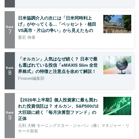
日米協調介入の次には「日米同時利上
げ」がやってくる…「ベッセント・植田
Rank
7
VS高市・片山の争い」から見えたもの
愛宕 伸康
「オルカン」人気はなぜ続く？ 日本で最
も選ばれている投信「eMAXIS Slim 全世
Rank
8
界株式」の特徴と注意点を改めて解説！
Finasee編集部
【2026年上半期】個人投資家に最も買わ
れた投資信託は？ オルカン、S&P500の2
大巨頭に続く「毎月決算型ファンド」の
Rank
9
正体
元利 大輔 モーニングスター・ジャパン（株）マネジャー・リ
サーチ部長