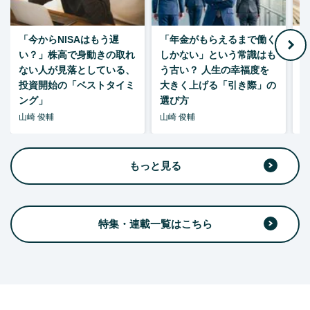
「今からNISAはもう遅
「年金がもらえるまで働く
老
い？」株高で身動きの取れ
しかない」という常識はも
ない人が見落としている、
う古い？ 人生の幸福度を
投資開始の「ベストタイミ
大きく上げる「引き際」の
ング」
選び方
山崎 俊輔
山崎 俊輔
山
もっと見る
特集・連載一覧はこちら