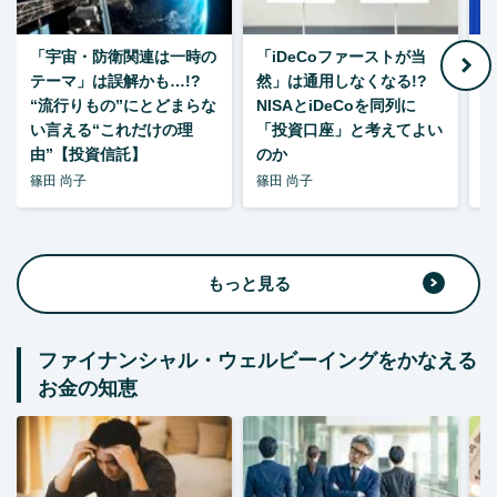
「宇宙・防衛関連は一時の
「iDeCoファーストが当
【
テーマ」は誤解かも…!?
然」は通用しなくなる!?
“流行りもの”にとどまらな
NISAとiDeCoを同列に
い言える“これだけの理
「投資口座」と考えてよい
由”【投資信託】
のか
篠田 尚子
篠田 尚子
篠
もっと見る
ファイナンシャル・ウェルビーイングをかなえる
お金の知恵