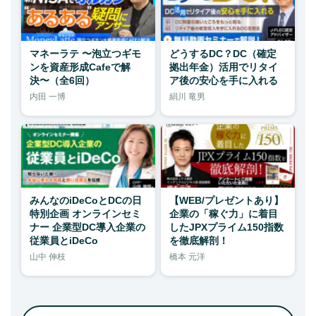
マネーラテ 〜泡立つギモ
どうするDC？DC（確定
ンを資産形成Cafeで解
拠出年金）活用でリタイ
決〜（全6回）
ア後の安心を手に入れる
内田 一博
絹川 竜男
みんなのiDeCoとDCの日
【WEB/プレゼントあり】
特別企画 オンラインセミ
企業の「稼ぐ力」に着目
ナー 企業型DC導入企業の
したJPXプライム150指数
従業員とiDeCo
を徹底解剖！
山中 伸枝
橋本 元洋