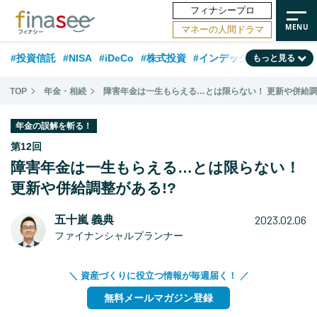
フィナシープロ
マネーの人間ドラマ
#投資信託
#NISA
#iDeCo
#株式投資
#インデックスファンド
もっと見る
#相談事例
#相続・贈与
#FP
#新NISA
#ランキング
#日本株
TOP
年金・相続
障害年金は一生もらえる…とは限らない！ 更新や併給調
#積立投資
#トレンド
#30代
#公的年金
#40代
#50代
年金の誤解を斬る！
#フィナンシャル・ウェルビーイング
#老後
#金融用語解説
第12回
障害年金は一生もらえる…とは限らない！
#データ・調査
#資産運用業界
#海外事情
#国内株式型
#60代
更新や併給調整がある!?
2023.02.06
五十嵐 義典
ファイナンシャルプランナー
＼ 資産づくりに役立つ情報が毎週届く！ ／
無料メールマガジン登録