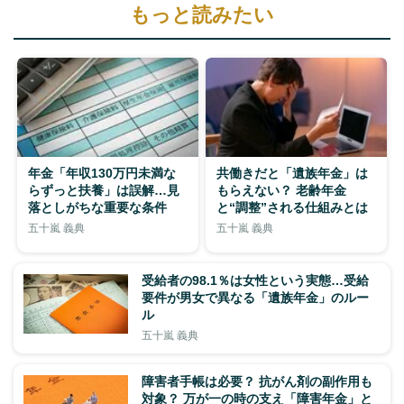
もっと読みたい
年金「年収130万円未満な
共働きだと「遺族年金」は
らずっと扶養」は誤解…見
もらえない？ 老齢年金
落としがちな重要な条件
と“調整”される仕組みとは
五十嵐 義典
五十嵐 義典
受給者の98.1％は女性という実態…受給
要件が男女で異なる「遺族年金」のルー
ル
五十嵐 義典
障害者手帳は必要？ 抗がん剤の副作用も
対象？ 万が一の時の支え「障害年金」と