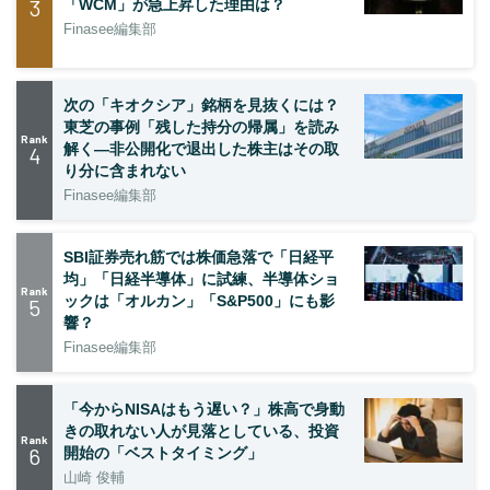
3
「WCM」が急上昇した理由は？
Finasee編集部
次の「キオクシア」銘柄を見抜くには？
東芝の事例「残した持分の帰属」を読み
Rank
解く—非公開化で退出した株主はその取
4
り分に含まれない
Finasee編集部
SBI証券売れ筋では株価急落で「日経平
均」「日経半導体」に試練、半導体ショ
Rank
ックは「オルカン」「S&P500」にも影
5
響？
Finasee編集部
「今からNISAはもう遅い？」株高で身動
きの取れない人が見落としている、投資
Rank
6
開始の「ベストタイミング」
山崎 俊輔