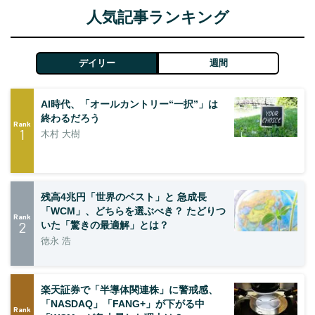
人気記事ランキング
デイリー
週間
AI時代、「オールカントリー“一択”」は
終わるだろう
Rank
1
木村 大樹
残高4兆円「世界のベスト」と 急成長
「WCM」、どちらを選ぶべき？ たどりつ
Rank
2
いた「驚きの最適解」とは？
徳永 浩
楽天証券で「半導体関連株」に警戒感、
「NASDAQ」「FANG+」が下がる中
Rank