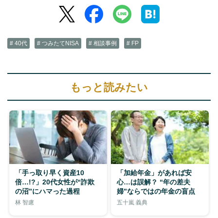
# 40代
# つみたてNISA
# 相談事例
# FP
もっと読みたい
「手っ取り早く資産10
「加給年金」があれば安
倍…!?」20代女性が“詐欺
心…は誤解？ “年の差夫
の沼”にハマった過程
婦”ならではの年金の盲点
林 智慮
五十嵐 義典