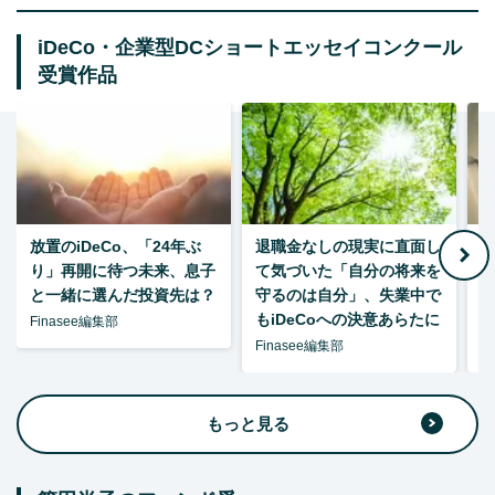
iDeCo・企業型DCショートエッセイコンクール
受賞作品
放置のiDeCo、「24年ぶ
退職金なしの現実に直面し
り」再開に待つ未来、息子
て気づいた「自分の将来を
と一緒に選んだ投資先は？
守るのは自分」、失業中で
た
もiDeCoへの決意あらたに
Finasee編集部
Finasee編集部
F
もっと見る