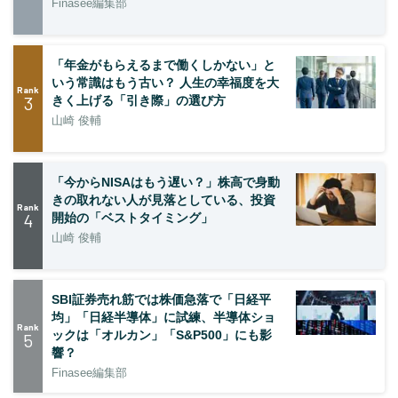
Finasee編集部
「年金がもらえるまで働くしかない」と
いう常識はもう古い？ 人生の幸福度を大
Rank
3
きく上げる「引き際」の選び方
山崎 俊輔
「今からNISAはもう遅い？」株高で身動
きの取れない人が見落としている、投資
Rank
4
開始の「ベストタイミング」
山崎 俊輔
SBI証券売れ筋では株価急落で「日経平
均」「日経半導体」に試練、半導体ショ
Rank
ックは「オルカン」「S&P500」にも影
5
響？
Finasee編集部