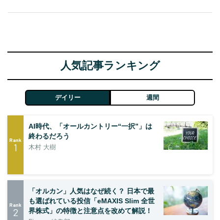
人気記事ランキング
デイリー
週間
AI時代、「オールカントリー“一択”」は
終わるだろう
Rank
1
木村 大樹
「オルカン」人気はなぜ続く？ 日本で最
も選ばれている投信「eMAXIS Slim 全世
Rank
2
界株式」の特徴と注意点を改めて解説！