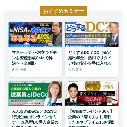
おすすめセミナー
マネーラテ 〜泡立つギモ
どうするDC？DC（確定
ンを資産形成Cafeで解
拠出年金）活用でリタイ
決〜（全6回）
ア後の安心を手に入れる
内田 一博
絹川 竜男
みんなのiDeCoとDCの日
【WEB/プレゼントあり】
特別企画 オンラインセミ
企業の「稼ぐ力」に着目
ナー 企業型DC導入企業の
したJPXプライム150指数