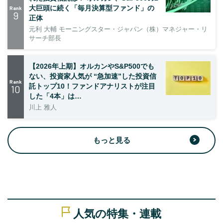
大巨頭に続く「毎月決算型ファンド」の
Rank
9
正体
元利 大輔 モーニングスター・ジャパン（株）マネジャー・リ
サーチ部長
【2026年上期】オルカンやS&P500でも
ない、投資家人気が “急加速”した投資信
Rank
託トップ10！ファンドアナリストが注目
10
した「4本」は…
川上 雅人
もっと見る
人気の特集・連載