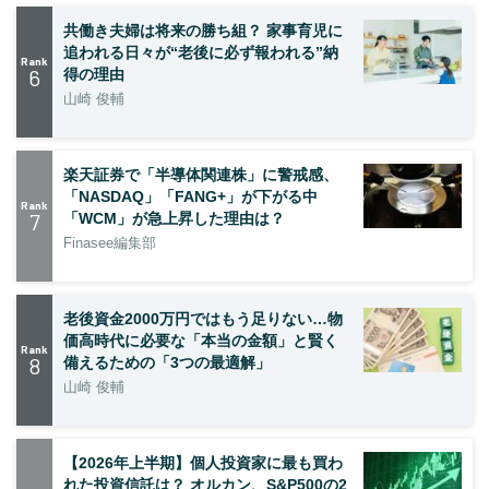
共働き夫婦は将来の勝ち組？ 家事育児に
追われる日々が“老後に必ず報われる”納
Rank
6
得の理由
山崎 俊輔
楽天証券で「半導体関連株」に警戒感、
「NASDAQ」「FANG+」が下がる中
Rank
7
「WCM」が急上昇した理由は？
Finasee編集部
老後資金2000万円ではもう足りない…物
価高時代に必要な「本当の金額」と賢く
Rank
8
備えるための「3つの最適解」
山崎 俊輔
【2026年上半期】個人投資家に最も買わ
れた投資信託は？ オルカン、S&P500の2