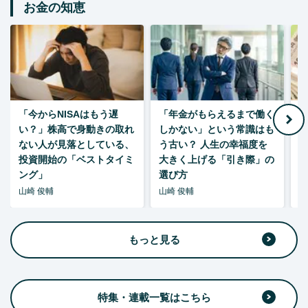
お金の知恵
「今からNISAはもう遅
「年金がもらえるまで働く
老
い？」株高で身動きの取れ
しかない」という常識はも
ない人が見落としている、
う古い？ 人生の幸福度を
投資開始の「ベストタイミ
大きく上げる「引き際」の
ング」
選び方
山崎 俊輔
山崎 俊輔
山
もっと見る
特集・連載一覧はこちら