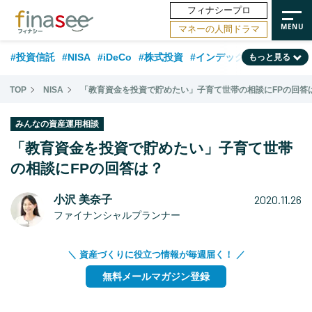
フィナシープロ
マネーの人間ドラマ
#投資信託
#NISA
#iDeCo
#株式投資
#インデックスファンド
もっと見る
#相談事例
#相続・贈与
#FP
#新NISA
#積立投資
#30代
TOP
NISA
「教育資金を投資で貯めたい」子育て世帯の相談にFPの回答
#ランキング
#日本株
#公的年金
#40代
#トレンド
みんなの資産運用相談
#フィナンシャル・ウェルビーイング
#企業型DC
#退職金
#50代
「教育資金を投資で貯めたい」子育て世帯
#老後
の相談にFPの回答は？
#データ・調査
#金融用語解説
#話題の企業
#国内株式型
2020.11.26
小沢 美奈子
ファイナンシャルプランナー
＼ 資産づくりに役立つ情報が毎週届く！ ／
無料メールマガジン登録