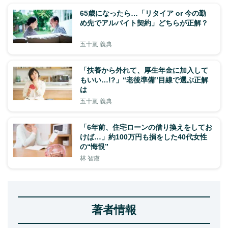
65歳になったら…「リタイア or 今の勤
め先でアルバイト契約」どちらが正解？
五十嵐 義典
「扶養から外れて、厚生年金に加入して
もいい…!?」“老後準備”目線で選ぶ正解
は
五十嵐 義典
「6年前、住宅ローンの借り換えをしてお
けば…」約100万円も損をした40代女性
の“悔恨”
林 智慮
著者情報