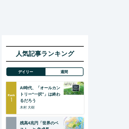
人気記事ランキング
デイリー
週間
AI時代、「オールカン
トリー“一択”」は終わ
Rank
1
るだろう
木村 大樹
残高4兆円「世界のベ