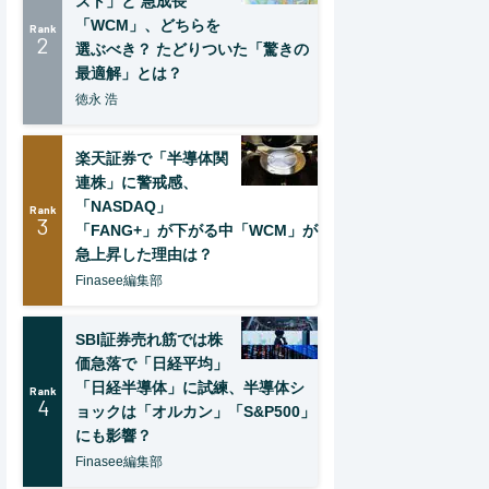
スト」と 急成長
「WCM」、どちらを
Rank
2
選ぶべき？ たどりついた「驚きの
最適解」とは？
徳永 浩
楽天証券で「半導体関
連株」に警戒感、
「NASDAQ」
Rank
3
「FANG+」が下がる中「WCM」が
急上昇した理由は？
Finasee編集部
SBI証券売れ筋では株
価急落で「日経平均」
「日経半導体」に試練、半導体シ
Rank
4
ョックは「オルカン」「S&P500」
にも影響？
Finasee編集部