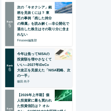
次の「キオクシア」銘
柄を見抜くには？ 東
芝の事例「残した持分
Rank
の帰属」を読み解く—非公開化で
5
退出した株主はその取り分に含ま
れない
Finasee編集部
今年は焦ってNISAの
投資額を増やさなくて
いい―2027年iDeCo
Rank
6
大改正を見据えた「NISA戦略、次
の一手」
篠田 尚子
【2026年上半期】個
人投資家に最も買われ
た投資信託は？ オル
Rank