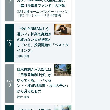
7
カン、S&P500の2大巨頭に続く
「毎月決算型ファンド」の正体
元利 大輔 モーニングスター・ジャパン
（株）マネジャー・リサーチ部長
「今からNISAはもう
遅い？」株高で身動き
の取れない人が見落と
Rank
8
している、投資開始の「ベストタ
イミング」
山崎 俊輔
日米協調介入の次には
「日米同時利上げ」が
やってくる…「ベッセ
Rank
9
ント・植田VS高市・片山の争い」
から見えたもの
愛宕 伸康