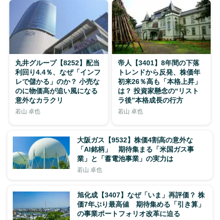
丸井グループ【8252】配当
帝人【3401】8年間の下落
利回り4.4％、なぜ「インフ
トレンドから反発、株価年
レで儲かる」のか？ 小売な
初来26％高も「本格上昇」
のに物価高が追い風になる
は？ 投資家懸念の“リスト
意外なカラクリ
ラ後”本格成長の行方
若山 卓也
若山 卓也
大阪ガス【9532】株価4割高の意外な
「AI銘柄」 期待集まる「米国ガス事
業」と「蓄電池事業」の実力は
若山 卓也
旭化成【3407】なぜ「いま」再評価？ 株
価7年ぶり最高値 期待集める「引き算」
の事業ポートフォリオ改革に迫る