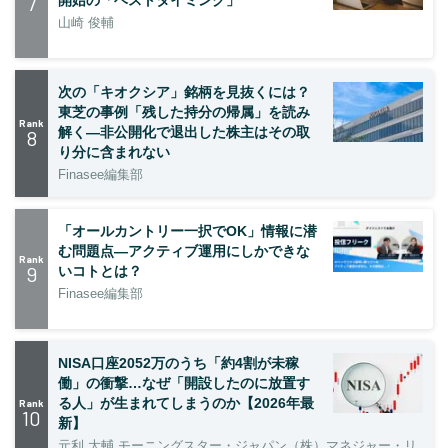
7
開始の「ベストタイミング」
山崎 俊輔
次の「キオクシア」銘柄を見抜くには？
東芝の事例「残した持分の帰属」を読み
Rank
解く—非公開化で退出した株主はその取
8
り分に含まれない
Finasee編集部
「オールカントリー一択でOK」情報に潜
む問題点―アクティブ運用にしかできな
Rank
9
いコトとは？
Finasee編集部
NISA口座2052万のうち「約4割が未稼
働」の衝撃…なぜ「開設したのに放置す
る人」が生まれてしまうのか【2026年最
Rank
10
新】
元利 大輔 モーニングスター・ジャパン（株）マネジャー・リ