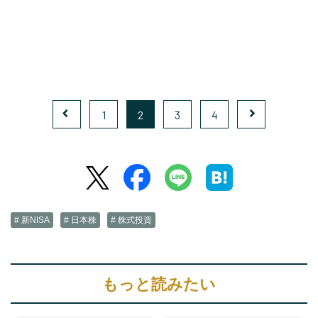
1
2
3
4
# 新NISA
# 日本株
# 株式投資
もっと読みたい