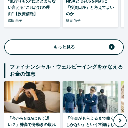
“流行りもの”にとどまらな
NISAとiDeCoを同列に
い言える“これだけの理
「投資口座」と考えてよい
由”【投資信託】
のか
篠田 尚子
篠田 尚子
篠
もっと見る
ファイナンシャル・ウェルビーイングをかなえる
お金の知恵
「今からNISAはもう遅
「年金がもらえるまで働く
老
い？」株高で身動きの取れ
しかない」という常識はも