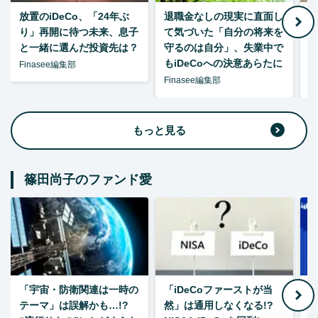
放置のiDeCo、「24年ぶ
退職金なしの現実に直面し
り」再開に待つ未来、息子
て気づいた「自分の将来を
と一緒に選んだ投資先は？
守るのは自分」、失業中で
た
もiDeCoへの決意あらたに
Finasee編集部
Finasee編集部
F
もっと見る
篠田尚子のファンド愛
「宇宙・防衛関連は一時の
「iDeCoファーストが当
【
テーマ」は誤解かも…!?
然」は通用しなくなる!?