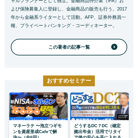
ャルプランナーとして独立。金融商品仲介業（IFA）お
よび保険募集人に登録し、金融商品の販売も行う。2017
年から金融系ライターとして活動。AFP、証券外務員一
種、プライベートバンキング・コーディネーター。
この著者の記事一覧
おすすめセミナー
マネーラテ 〜泡立つギモ
どうするDC？DC（確定
ンを資産形成Cafeで解
拠出年金）活用でリタイ
決〜（全6回）
ア後の安心を手に入れる