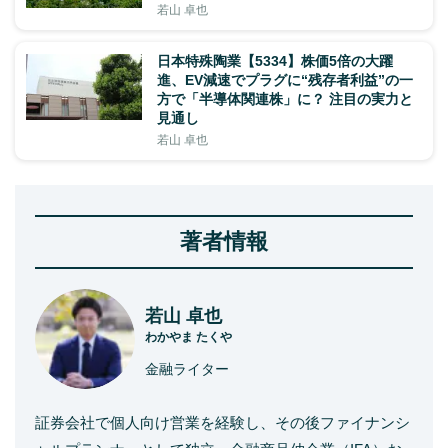
若山 卓也
日本特殊陶業【5334】株価5倍の大躍
進、EV減速でプラグに“残存者利益”の一
方で「半導体関連株」に？ 注目の実力と
見通し
若山 卓也
著者情報
若山 卓也
わかやま たくや
金融ライター
証券会社で個人向け営業を経験し、その後ファイナンシ