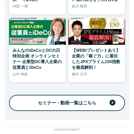
内田 一博
絹川 竜男
みんなのiDeCoとDCの日
【WEB/プレゼントあり】
特別企画 オンラインセミ
企業の「稼ぐ力」に着目
ナー 企業型DC導入企業の
したJPXプライム150指数
従業員とiDeCo
を徹底解剖！
山中 伸枝
橋本 元洋
セミナー・動画一覧はこちら
ADVERTISEMENT