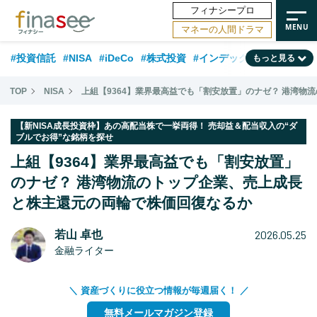
フィナシープロ
マネーの人間ドラマ
#投資信託
#NISA
#iDeCo
#株式投資
#インデックスファンド
もっと見る
#相談事例
#相続・贈与
#FP
#新NISA
#ランキング
#トレンド
TOP
NISA
上組【9364】業界最高益でも「割安放置」のナゼ？ 港湾
#日本株
#公的年金
#30代
#40代
#50代
#金融用語解説
【新NISA成長投資枠】あの高配当株で一挙両得！ 売却益＆配当収入の“ダ
ブルでお得”な銘柄を探せ
#資産運用業界
#老後
#海外事情
#積立投資
上組【9364】業界最高益でも「割安放置」
#フィナンシャル・ウェルビーイング
#データ・調査
#国内株式型
のナゼ？ 港湾物流のトップ企業、売上成長
#60代
と株主還元の両輪で株価回復なるか
2026.05.25
若山 卓也
金融ライター
＼ 資産づくりに役立つ情報が毎週届く！ ／
無料メールマガジン登録