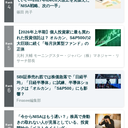
ていい―2027年iDeCo大改正を見据えた
Rank
4
「NISA戦略、次の一手」
篠田 尚子
【2026年上半期】個人投資家に最も買わ
れた投資信託は？ オルカン、S&P500の2
大巨頭に続く「毎月決算型ファンド」の
Rank
5
正体
元利 大輔 モーニングスター・ジャパン（株）マネジャー・リ
サーチ部長
SBI証券売れ筋では株価急落で「日経平
均」「日経半導体」に試練、半導体ショ
Rank
ックは「オルカン」「S&P500」にも影
6
響？
Finasee編集部
「今からNISAはもう遅い？」株高で身動
きの取れない人が見落としている、投資
Rank