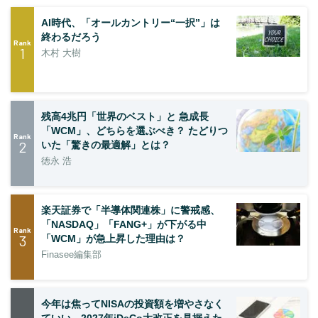
AI時代、「オールカントリー“一択”」は
終わるだろう
Rank
1
木村 大樹
残高4兆円「世界のベスト」と 急成長
「WCM」、どちらを選ぶべき？ たどりつ
Rank
2
いた「驚きの最適解」とは？
徳永 浩
楽天証券で「半導体関連株」に警戒感、
「NASDAQ」「FANG+」が下がる中
Rank
3
「WCM」が急上昇した理由は？
Finasee編集部
今年は焦ってNISAの投資額を増やさなく