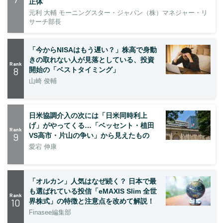
正体
元利 大輔 モーニングスター・ジャパン（株）マネジャー・リ
サーチ部長
「今からNISAはもう遅い？」株高で身動
きの取れない人が見落としている、投資
Rank
8
開始の「ベストタイミング」
山崎 俊輔
日米協調介入の次には「日米同時利上
げ」がやってくる…「ベッセント・植田
Rank
9
VS高市・片山の争い」から見えたもの
愛宕 伸康
「オルカン」人気はなぜ続く？ 日本で最
も選ばれている投信「eMAXIS Slim 全世
Rank
10
界株式」の特徴と注意点を改めて解説！
Finasee編集部