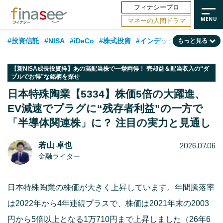
フィナシープロ
マネーの人間ドラマ
#投資信託
#NISA
#iDeCo
#株式投資
#インデックスファンド
もっと見る
#相談事例
#相続・贈与
#FP
#新NISA
#ランキング
#日本株
【新NISA成長投資枠】あの高配当株で一挙両得！ 売却益＆配当収入の“ダ
ブルでお得”な銘柄を探せ
#積立投資
#トレンド
#30代
#公的年金
#40代
#50代
日本特殊陶業【5334】株価5倍の大躍進、
#フィナンシャル・ウェルビーイング
#老後
#金融用語解説
EV減速でプラグに“残存者利益”の一方で
#データ・調査
#資産運用業界
#海外事情
#国内株式型
#60代
「半導体関連株」に？ 注目の実力と見通し
2026.07.06
若山 卓也
金融ライター
日本特殊陶業の株価が大きく上昇しています。年間騰落率
は2022年から4年連続プラスで、株価は2021年末の2003
円から5倍以上となる1万710円まで上昇しました（26年6