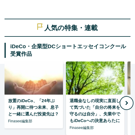
人気の特集・連載
iDeCo・企業型DCショートエッセイコンクール
受賞作品
放置のiDeCo、「24年ぶ
退職金なしの現実に直面し
り」再開に待つ未来、息子
て気づいた「自分の将来を
と一緒に選んだ投資先は？
守るのは自分」、失業中で
た
もiDeCoへの決意あらたに
Finasee編集部
Finasee編集部
F