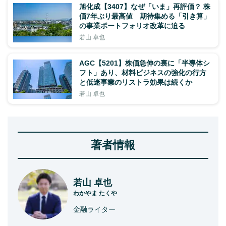
旭化成【3407】なぜ「いま」再評価？ 株
価7年ぶり最高値 期待集める「引き算」
の事業ポートフォリオ改革に迫る
若山 卓也
AGC【5201】株価急伸の裏に「半導体シ
フト」あり、材料ビジネスの強化の行方
と低迷事業のリストラ効果は続くか
若山 卓也
著者情報
若山 卓也
わかやま たくや
金融ライター