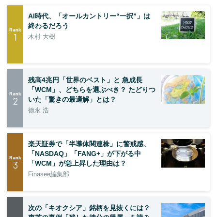
AI時代、「オールカントリー“一択”」は
終わるだろう
Rank
1
木村 大樹
残高4兆円「世界のベスト」と 急成長
「WCM」、どちらを選ぶべき？ たどりつ
Rank
2
いた「驚きの最適解」とは？
徳永 浩
楽天証券で「半導体関連株」に警戒感、
「NASDAQ」「FANG+」が下がる中
Rank
3
「WCM」が急上昇した理由は？
Finasee編集部
次の「キオクシア」銘柄を見抜くには？