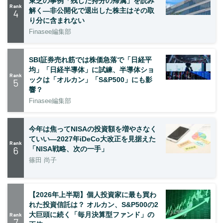
東芝の事例「残した持分の帰属」を読み
Rank
解く—非公開化で退出した株主はその取
4
り分に含まれない
Finasee編集部
SBI証券売れ筋では株価急落で「日経平
均」「日経半導体」に試練、半導体ショ
Rank
ックは「オルカン」「S&P500」にも影
5
響？
Finasee編集部
今年は焦ってNISAの投資額を増やさなく
ていい―2027年iDeCo大改正を見据えた
Rank
6
「NISA戦略、次の一手」
篠田 尚子
【2026年上半期】個人投資家に最も買わ
れた投資信託は？ オルカン、S&P500の2
大巨頭に続く「毎月決算型ファンド」の
Rank
7