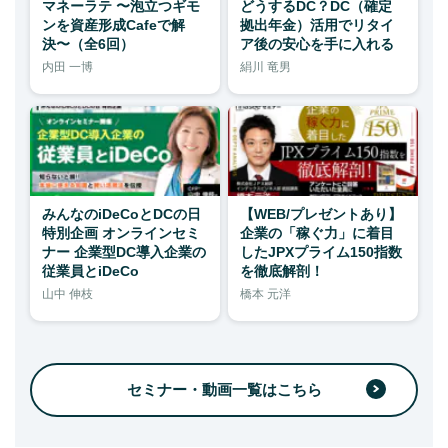
マネーラテ 〜泡立つギモ
どうするDC？DC（確定
ンを資産形成Cafeで解
拠出年金）活用でリタイ
決〜（全6回）
ア後の安心を手に入れる
内田 一博
絹川 竜男
みんなのiDeCoとDCの日
【WEB/プレゼントあり】
特別企画 オンラインセミ
企業の「稼ぐ力」に着目
ナー 企業型DC導入企業の
したJPXプライム150指数
従業員とiDeCo
を徹底解剖！
山中 伸枝
橋本 元洋
セミナー・動画一覧はこちら