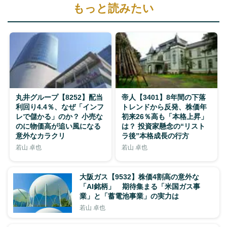
もっと読みたい
丸井グループ【8252】配当
帝人【3401】8年間の下落
利回り4.4％、なぜ「インフ
トレンドから反発、株価年
レで儲かる」のか？ 小売な
初来26％高も「本格上昇」
のに物価高が追い風になる
は？ 投資家懸念の“リスト
意外なカラクリ
ラ後”本格成長の行方
若山 卓也
若山 卓也
大阪ガス【9532】株価4割高の意外な
「AI銘柄」 期待集まる「米国ガス事
業」と「蓄電池事業」の実力は
若山 卓也