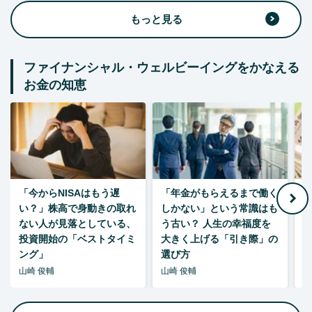
もっと見る
ファイナンシャル・ウェルビーイングをかなえる
お金の知恵
「今からNISAはもう遅
「年金がもらえるまで働く
老
い？」株高で身動きの取れ
しかない」という常識はも
ない人が見落としている、
う古い？ 人生の幸福度を
投資開始の「ベストタイミ
大きく上げる「引き際」の
ング」
選び方
山崎 俊輔
山崎 俊輔
山