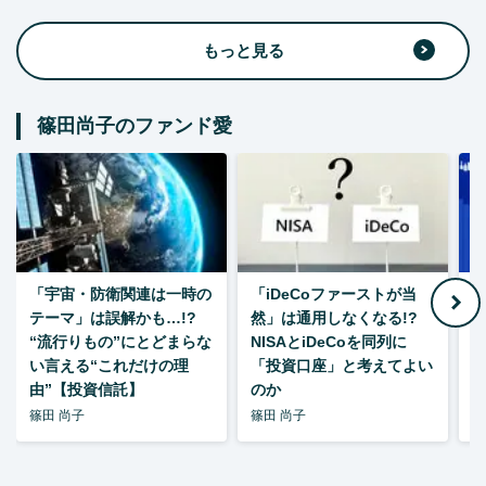
もっと見る
篠田尚子のファンド愛
「宇宙・防衛関連は一時の
「iDeCoファーストが当
【
テーマ」は誤解かも…!?
然」は通用しなくなる!?
“流行りもの”にとどまらな
NISAとiDeCoを同列に
い言える“これだけの理
「投資口座」と考えてよい
由”【投資信託】
のか
篠田 尚子
篠田 尚子
篠