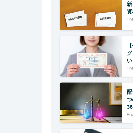
新
資
Fi
【
グ
い
Fi
配
つ
3
Fi