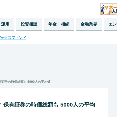
・運用
投資相談
年金・相続
金融業界
エン
デックスファンド
有証券の時価総額も 5000人の平均値
 保有証券の時価総額も 5000人の平均