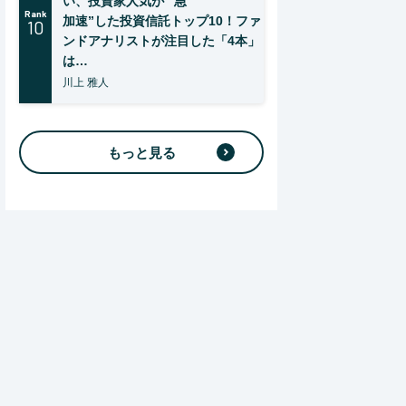
い、投資家人気が “急
Rank
加速”した投資信託トップ10！ファ
10
ンドアナリストが注目した「4本」
は…
川上 雅人
もっと見る