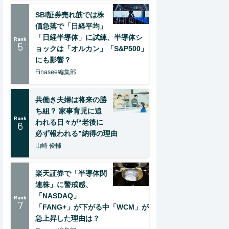
SBI証券売れ筋では株
価急落で「日経平均」
「日経半導体」に試練、半導体シ
Rank
5
ョックは「オルカン」「S&P500」
にも影響？
Finasee編集部
共働き夫婦は将来の勝
ち組？ 家事育児に追
Rank
われる日々が“老後に
6
必ず報われる”納得の理由
山崎 俊輔
楽天証券で「半導体関
連株」に警戒感、
「NASDAQ」
Rank
7
「FANG+」が下がる中「WCM」が
急上昇した理由は？