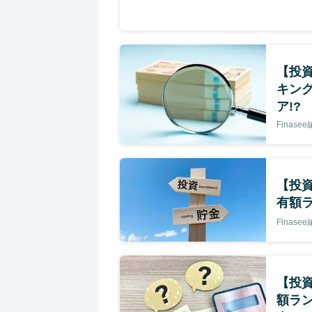
【投資
キング
ア!?
Finase
【投資
有額
Finase
【投資
額ラン