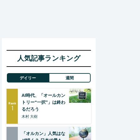
人気記事ランキング
デイリー
週間
AI時代、「オールカン
トリー“一択”」は終わ
Rank
1
るだろう
木村 大樹
「オルカン」人気はな