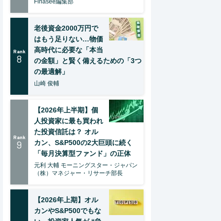
Finasee編集部
老後資金2000万円で
はもう足りない…物価
高時代に必要な「本当
Rank
8
の金額」と賢く備えるための「3つ
の最適解」
山崎 俊輔
【2026年上半期】個
人投資家に最も買われ
た投資信託は？ オル
Rank
9
カン、S&P500の2大巨頭に続く
「毎月決算型ファンド」の正体
元利 大輔 モーニングスター・ジャパン
（株）マネジャー・リサーチ部長
【2026年上期】オル
カンやS&P500でもな