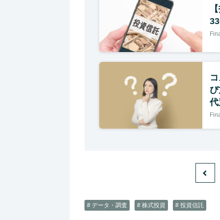
【
3
Fi
コ
び
代
Fi
# データ・調査
# 株式投資
# 投資信託