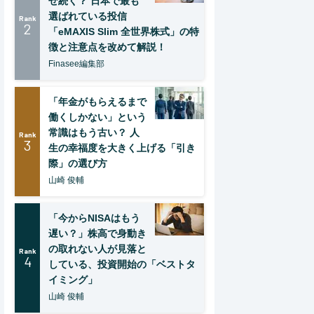
ぜ続く？ 日本で最も
選ばれている投信
Rank
2
「eMAXIS Slim 全世界株式」の特
徴と注意点を改めて解説！
Finasee編集部
「年金がもらえるまで
働くしかない」という
常識はもう古い？ 人
Rank
3
生の幸福度を大きく上げる「引き
際」の選び方
山崎 俊輔
「今からNISAはもう
遅い？」株高で身動き
の取れない人が見落と
Rank
4
している、投資開始の「ベストタ
イミング」
山崎 俊輔