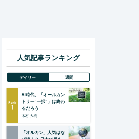
人気記事ランキング
デイリー
週間
AI時代、「オールカン
トリー“一択”」は終わ
Rank
1
るだろう
木村 大樹
「オルカン」人気はな