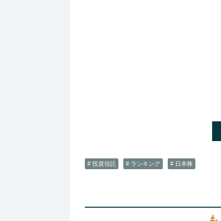
# 投資信託
# ランキング
# 日本株
も