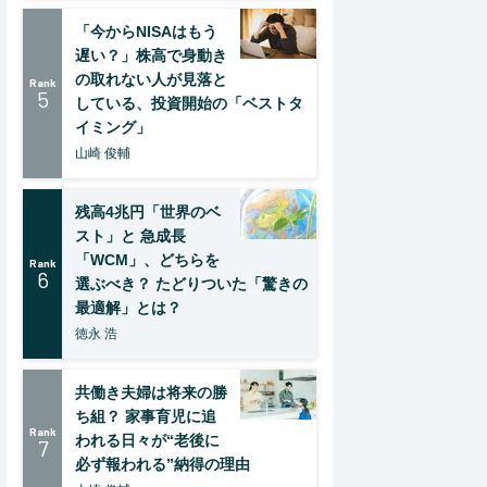
「今からNISAはもう
遅い？」株高で身動き
の取れない人が見落と
Rank
5
している、投資開始の「ベストタ
イミング」
山崎 俊輔
残高4兆円「世界のベ
スト」と 急成長
「WCM」、どちらを
Rank
6
選ぶべき？ たどりついた「驚きの
最適解」とは？
徳永 浩
共働き夫婦は将来の勝
ち組？ 家事育児に追
Rank
われる日々が“老後に
7
必ず報われる”納得の理由