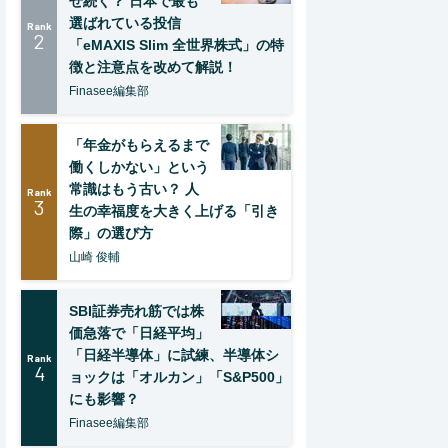
ぜ続く？ 日本で最も
選ばれている投信
Rank
2
「eMAXIS Slim 全世界株式」の特
徴と注意点を改めて解説！
Finasee編集部
「年金がもらえるまで
働くしかない」という
常識はもう古い？ 人
Rank
3
生の幸福度を大きく上げる「引き
際」の選び方
山崎 俊輔
SBI証券売れ筋では株
価急落で「日経平均」
「日経半導体」に試練、半導体シ
Rank
4
ョックは「オルカン」「S&P500」
にも影響？
Finasee編集部