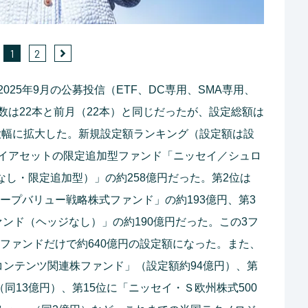
1
2
25年9月の公募投信（ETF、DC専用、SMA専用、
数は22本と前月（22本）と同じだったが、設定総額は
ら大幅に拡大した。新規設定額ランキング（設定額は設
イアセットの限定追加型ファンド「ニッセイ／シュロ
ジなし・限定追加型）」の約258億円だった。第2位は
ープバリュー戦略株式ファンド」の約193億円、第3
ンド（ヘッジなし）」の約190億円だった。この3フ
3ファンドだけで約640億円の設定額になった。また、
コンテンツ関連株ファンド」（設定額約94億円）、第
同13億円）、第15位に「ニッセイ・Ｓ欧州株式500