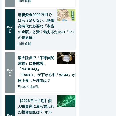
山崎 俊輔
老後資金2000万円で
はもう足りない…物価
高時代に必要な「本当
Rank
8
の金額」と賢く備えるための「3つ
の最適解」
山崎 俊輔
楽天証券で「半導体関
連株」に警戒感、
「NASDAQ」
Rank
9
「FANG+」が下がる中「WCM」が
急上昇した理由は？
Finasee編集部
【2026年上半期】個
人投資家に最も買われ
た投資信託は？ オル
Rank