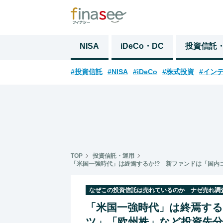
NISA
iDeCo・DC
投資信託
#投資信託
#NISA
#iDeCo
#株式投資
#イン
TOP
投資信託・運用
「米国一強時代」は終焉するか!? 新ファンドは「国内
なぜこの投資信託は売れているのか ナゼ売れ調
「米国一強時代」は終焉する
ツ」「欧州株」など投資先分