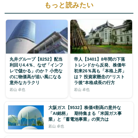
もっと読みたい
丸井グループ【8252】配当
帝人【3401】8年間の下落
利回り4.4％、なぜ「インフ
トレンドから反発、株価年
レで儲かる」のか？ 小売な
初来26％高も「本格上昇」
のに物価高が追い風になる
は？ 投資家懸念の“リスト
意外なカラクリ
ラ後”本格成長の行方
若山 卓也
若山 卓也
大阪ガス【9532】株価4割高の意外な
「AI銘柄」 期待集まる「米国ガス事
業」と「蓄電池事業」の実力は
若山 卓也