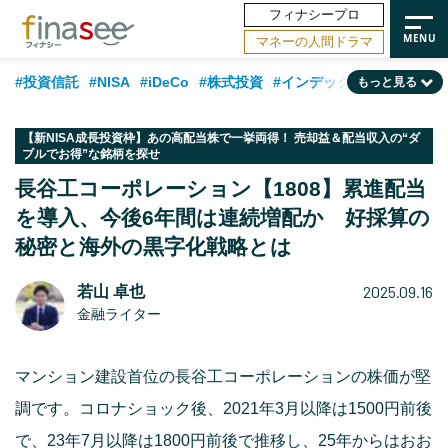
フィナシープロ
マネーの人間ドラマ
#投資信託
#NISA
#iDeCo
#株式投資
#インデックスファンド
もっと見る
#相談事例
#相続・贈与
#FP
#新NISA
#積立投資
#30代
【新NISA成長投資枠】あの高配当株で一挙両得！ 売却益＆配当収入の“ダ
ブルでお得”な銘柄を探せ
#ランキング
#日本株
#公的年金
#40代
#トレンド
長谷工コーポレーション【1808】累進配当
#フィナンシャル・ウェルビーイング
#企業型DC
#退職金
#50代
を導入、今後6年間は連続増配か 好採算の
#老後
#データ・調査
#金融用語解説
#話題の企業
#国内株式型
秘密と海外の黒字化戦略とは
2025.09.16
若山 卓也
金融ライター
マンション建設首位の長谷工コーポレーションの株価が堅
調です。コロナショック後、2021年3月以降は1500円前後
で、23年7月以降は1800円前後で推移し、25年からはおお