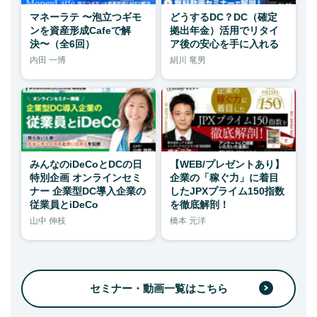
マネーラテ 〜泡立つギモ
どうするDC？DC（確定
ンを資産形成Cafeで解
拠出年金）活用でリタイ
決〜（全6回）
ア後の安心を手に入れる
内田 一博
絹川 竜男
みんなのiDeCoとDCの日
【WEB/プレゼントあり】
特別企画 オンラインセミ
企業の「稼ぐ力」に着目
ナー 企業型DC導入企業の
したJPXプライム150指数
従業員とiDeCo
を徹底解剖！
山中 伸枝
橋本 元洋
セミナー・動画一覧はこちら