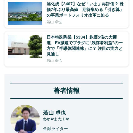
旭化成【3407】なぜ「いま」再評価？ 株
価7年ぶり最高値 期待集める「引き算」
の事業ポートフォリオ改革に迫る
若山 卓也
日本特殊陶業【5334】株価5倍の大躍
進、EV減速でプラグに“残存者利益”の一
方で「半導体関連株」に？ 注目の実力と
見通し
若山 卓也
著者情報
若山 卓也
わかやま たくや
金融ライター