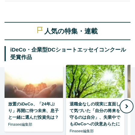
人気の特集・連載
iDeCo・企業型DCショートエッセイコンクール
受賞作品
放置のiDeCo、「24年ぶ
退職金なしの現実に直面し
り」再開に待つ未来、息子
て気づいた「自分の将来を
と一緒に選んだ投資先は？
守るのは自分」、失業中で
た
もiDeCoへの決意あらたに
Finasee編集部
Finasee編集部
F