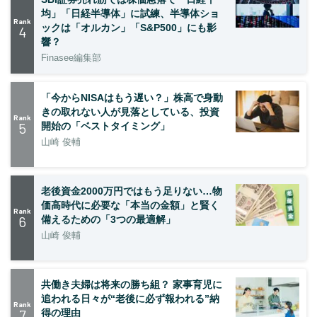
均」「日経半導体」に試練、半導体ショ
Rank
ックは「オルカン」「S&P500」にも影
4
響？
Finasee編集部
「今からNISAはもう遅い？」株高で身動
きの取れない人が見落としている、投資
Rank
5
開始の「ベストタイミング」
山崎 俊輔
老後資金2000万円ではもう足りない…物
価高時代に必要な「本当の金額」と賢く
Rank
6
備えるための「3つの最適解」
山崎 俊輔
共働き夫婦は将来の勝ち組？ 家事育児に
追われる日々が“老後に必ず報われる”納
Rank
7
得の理由