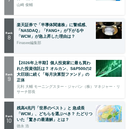
山崎 俊輔
楽天証券で「半導体関連株」に警戒感、
「NASDAQ」「FANG+」が下がる中
Rank
8
「WCM」が急上昇した理由は？
Finasee編集部
【2026年上半期】個人投資家に最も買わ
れた投資信託は？ オルカン、S&P500の2
大巨頭に続く「毎月決算型ファンド」の
Rank
9
正体
元利 大輔 モーニングスター・ジャパン（株）マネジャー・リ
サーチ部長
残高4兆円「世界のベスト」と 急成長
「WCM」、どちらを選ぶべき？ たどりつ
Rank
10
いた「驚きの最適解」とは？
徳永 浩