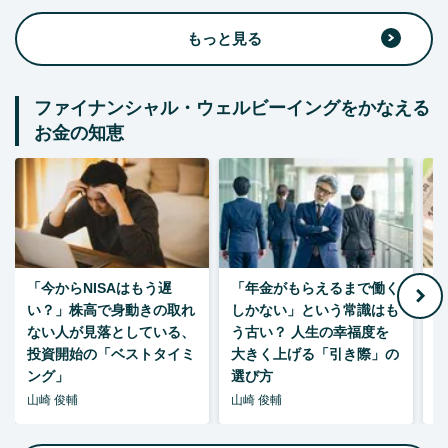
もっと見る
ファイナンシャル・ウェルビーイングをかなえる
お金の知恵
「今からNISAはもう遅
「年金がもらえるまで働く
老
い？」株高で身動きの取れ
しかない」という常識はも
ない人が見落としている、
う古い？ 人生の幸福度を
投資開始の「ベストタイミ
大きく上げる「引き際」の
ング」
選び方
山崎 俊輔
山崎 俊輔
山