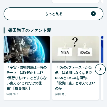
もっと見る
篠田尚子のファンド愛
「宇宙・防衛関連は一時の
「iDeCoファーストが当
【
テーマ」は誤解かも…!?
然」は通用しなくなる!?
“流行りもの”にとどまらな
NISAとiDeCoを同列に
い言える“これだけの理
「投資口座」と考えてよい
由”【投資信託】
のか
篠田 尚子
篠田 尚子
篠