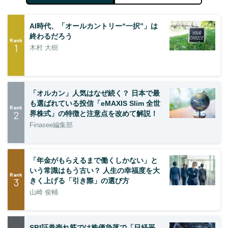
AI時代、「オールカントリー“一択”」は
終わるだろう
Rank
1
木村 大樹
「オルカン」人気はなぜ続く？ 日本で最
も選ばれている投信「eMAXIS Slim 全世
Rank
2
界株式」の特徴と注意点を改めて解説！
Finasee編集部
「年金がもらえるまで働くしかない」と
いう常識はもう古い？ 人生の幸福度を大
Rank
3
きく上げる「引き際」の選び方
山崎 俊輔
SBI証券売れ筋では株価急落で「日経平