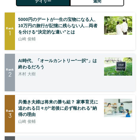
デイリー
週間
5000円のデートが一生の宝物になる人、
10万円の旅行が記憶に残らない人…両者
Rank
1
を分ける“決定的な違い”とは
山崎 俊輔
AI時代、「オールカントリー“一択”」は
終わるだろう
Rank
2
木村 大樹
共働き夫婦は将来の勝ち組？ 家事育児に
追われる日々が“老後に必ず報われる”納
Rank
3
得の理由
山崎 俊輔