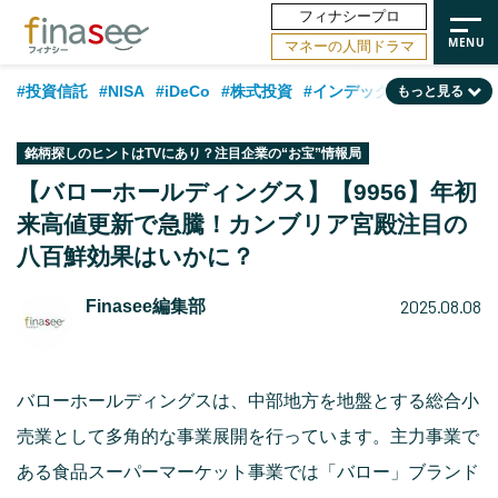
フィナシープロ
マネーの人間ドラマ
#投資信託
#NISA
#iDeCo
#株式投資
#インデックスファンド
もっと見る
#相談事例
#相続・贈与
#FP
#新NISA
#ランキング
#トレンド
銘柄探しのヒントはTVにあり？注目企業の“お宝”情報局
#日本株
#公的年金
#30代
#40代
#50代
#金融用語解説
【バローホールディングス】【9956】年初
来高値更新で急騰！カンブリア宮殿注目の
#資産運用業界
#老後
#海外事情
#積立投資
八百鮮効果はいかに？
#フィナンシャル・ウェルビーイング
#データ・調査
#国内株式型
2025.08.08
Finasee編集部
#60代
バローホールディングスは、中部地方を地盤とする総合小
売業として多角的な事業展開を行っています。主力事業で
ある食品スーパーマーケット事業では「バロー」ブランド