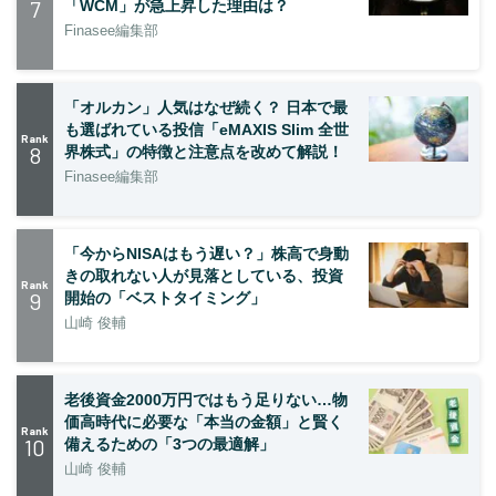
7
「WCM」が急上昇した理由は？
Finasee編集部
「オルカン」人気はなぜ続く？ 日本で最
も選ばれている投信「eMAXIS Slim 全世
Rank
8
界株式」の特徴と注意点を改めて解説！
Finasee編集部
「今からNISAはもう遅い？」株高で身動
きの取れない人が見落としている、投資
Rank
9
開始の「ベストタイミング」
山崎 俊輔
老後資金2000万円ではもう足りない…物
価高時代に必要な「本当の金額」と賢く
Rank
10
備えるための「3つの最適解」
山崎 俊輔