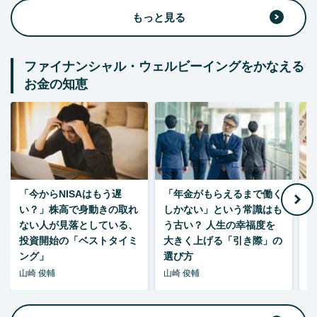
もっと見る
ファイナンシャル・ウェルビーイングをかなえる
お金の知恵
「今からNISAはもう遅
「年金がもらえるまで働く
老
い？」株高で身動きの取れ
しかない」という常識はも
ない人が見落としている、
う古い？ 人生の幸福度を
投資開始の「ベストタイミ
大きく上げる「引き際」の
ング」
選び方
山崎 俊輔
山崎 俊輔
山