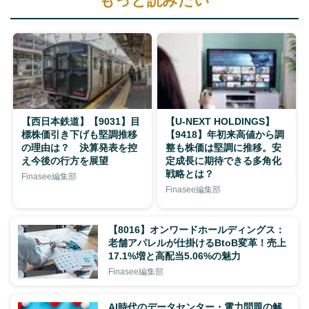
もっと読みたい
【西日本鉄道】【9031】目
【U-NEXT HOLDINGS】
標株価引き下げも堅調推移
【9418】年初来高値から調
の理由は？ 決算発表を控
整も株価は堅調に推移。安
え今後の行方を展望
定成長に期待できる多角化
戦略とは？
Finasee編集部
Finasee編集部
【8016】オンワードホールディングス：
老舗アパレルが仕掛けるBtoB変革！売上
17.1%増と高配当5.06%の魅力
Finasee編集部
AI時代のデータセンター・電力問題の解