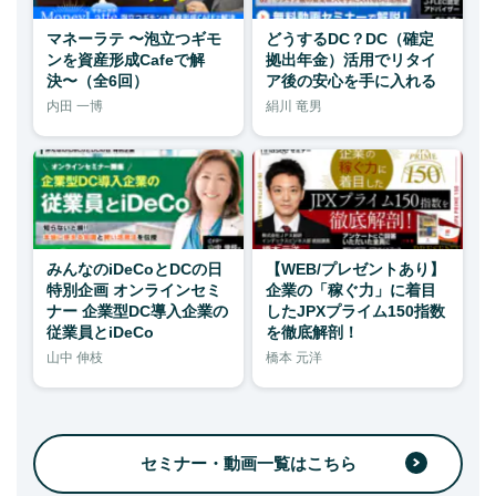
マネーラテ 〜泡立つギモ
どうするDC？DC（確定
ンを資産形成Cafeで解
拠出年金）活用でリタイ
決〜（全6回）
ア後の安心を手に入れる
内田 一博
絹川 竜男
みんなのiDeCoとDCの日
【WEB/プレゼントあり】
特別企画 オンラインセミ
企業の「稼ぐ力」に着目
ナー 企業型DC導入企業の
したJPXプライム150指数
従業員とiDeCo
を徹底解剖！
山中 伸枝
橋本 元洋
セミナー・動画一覧はこちら