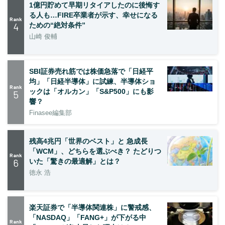
1億円貯めて早期リタイアしたのに後悔す
る人も…FIRE卒業者が示す、幸せになる
Rank
4
ための“絶対条件”
山崎 俊輔
SBI証券売れ筋では株価急落で「日経平
均」「日経半導体」に試練、半導体ショ
Rank
ックは「オルカン」「S&P500」にも影
5
響？
Finasee編集部
残高4兆円「世界のベスト」と 急成長
「WCM」、どちらを選ぶべき？ たどりつ
Rank
6
いた「驚きの最適解」とは？
徳永 浩
楽天証券で「半導体関連株」に警戒感、
「NASDAQ」「FANG+」が下がる中
Rank