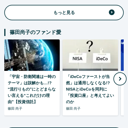
もっと見る
篠田尚子のファンド愛
「宇宙・防衛関連は一時の
「iDeCoファーストが当
【
テーマ」は誤解かも…!?
然」は通用しなくなる!?
“流行りもの”にとどまらな
NISAとiDeCoを同列に
い言える“これだけの理
「投資口座」と考えてよい
由”【投資信託】
のか
篠田 尚子
篠田 尚子
篠