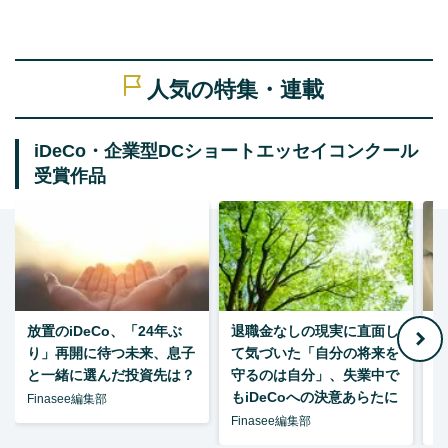
人気の特集・連載
iDeCo・企業型DCショートエッセイコンクール
受賞作品
放置のiDeCo、「24年ぶ
退職金なしの現実に直面し
り」再開に待つ未来、息子
て気づいた「自分の将来を
と一緒に選んだ投資先は？
守るのは自分」、失業中で
た
もiDeCoへの決意あらたに
Finasee編集部
Finasee編集部
F