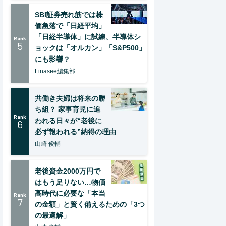
SBI証券売れ筋では株
価急落で「日経平均」
「日経半導体」に試練、半導体シ
Rank
5
ョックは「オルカン」「S&P500」
にも影響？
Finasee編集部
共働き夫婦は将来の勝
ち組？ 家事育児に追
Rank
われる日々が“老後に
6
必ず報われる”納得の理由
山崎 俊輔
老後資金2000万円で
はもう足りない…物価
高時代に必要な「本当
Rank
7
の金額」と賢く備えるための「3つ
の最適解」