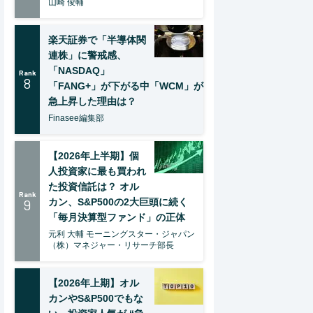
山崎 俊輔
楽天証券で「半導体関
連株」に警戒感、
「NASDAQ」
Rank
8
「FANG+」が下がる中「WCM」が
急上昇した理由は？
Finasee編集部
【2026年上半期】個
人投資家に最も買われ
た投資信託は？ オル
Rank
9
カン、S&P500の2大巨頭に続く
「毎月決算型ファンド」の正体
元利 大輔 モーニングスター・ジャパン
（株）マネジャー・リサーチ部長
【2026年上期】オル
カンやS&P500でもな