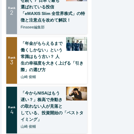
ぜ続く？ 日本で最も
選ばれている投信
Rank
2
「eMAXIS Slim 全世界株式」の特
徴と注意点を改めて解説！
Finasee編集部
「年金がもらえるまで
働くしかない」という
常識はもう古い？ 人
Rank
3
生の幸福度を大きく上げる「引き
際」の選び方
山崎 俊輔
「今からNISAはもう
遅い？」株高で身動き
の取れない人が見落と
Rank
4
している、投資開始の「ベストタ
イミング」
山崎 俊輔