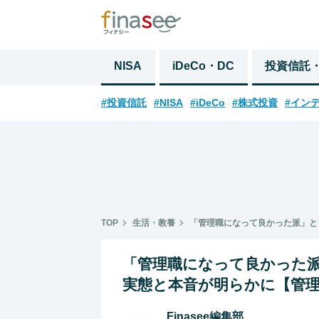
NISA
iDeCo・DC
投資信託
#投資信託
#NISA
#iDeCo
#株式投資
#イン
TOP
生活・教養
「管理職になって良かった派」と
「管理職になって良かった
実態と本音が明らかに【管
Finasee編集部