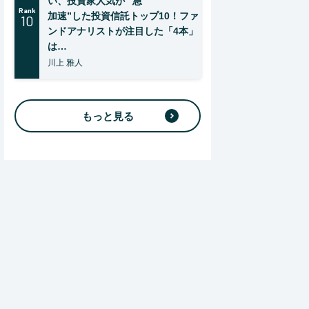
い、投資家人気が “急
Rank
加速”した投資信託トップ10！ファ
10
ンドアナリストが注目した「4本」
は…
川上 雅人
もっと見る