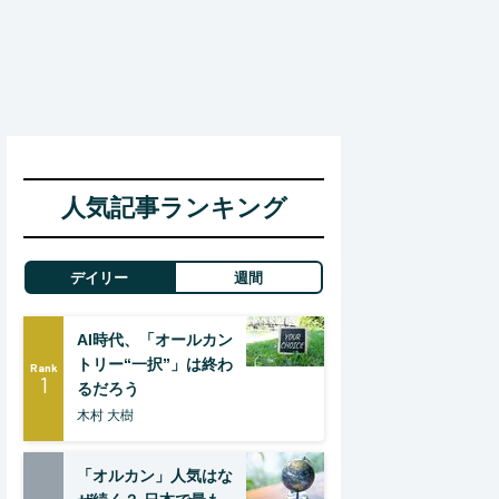
人気記事ランキング
デイリー
週間
AI時代、「オールカン
トリー“一択”」は終わ
Rank
1
るだろう
木村 大樹
「オルカン」人気はな