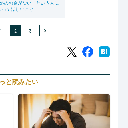
めのお金がない」という人に
知ってほしいこと
1
2
3
っと読みたい