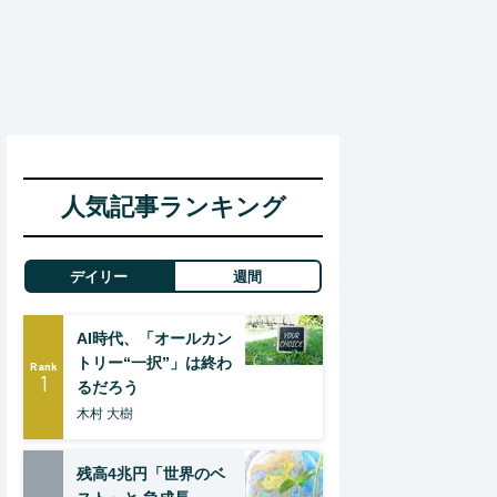
人気記事ランキング
デイリー
週間
AI時代、「オールカン
トリー“一択”」は終わ
Rank
1
るだろう
木村 大樹
残高4兆円「世界のベ