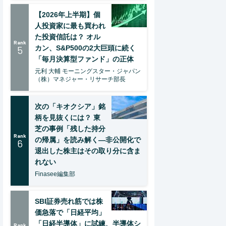
【2026年上半期】個
人投資家に最も買われ
た投資信託は？ オル
Rank
5
カン、S&P500の2大巨頭に続く
「毎月決算型ファンド」の正体
元利 大輔 モーニングスター・ジャパン
（株）マネジャー・リサーチ部長
次の「キオクシア」銘
柄を見抜くには？ 東
芝の事例「残した持分
Rank
の帰属」を読み解く—非公開化で
6
退出した株主はその取り分に含ま
れない
Finasee編集部
SBI証券売れ筋では株
価急落で「日経平均」
「日経半導体」に試練、半導体シ
Rank