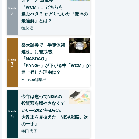
スト」と 急成長
「WCM」、どちらを
Rank
2
選ぶべき？ たどりついた「驚きの
最適解」とは？
徳永 浩
楽天証券で「半導体関
連株」に警戒感、
「NASDAQ」
Rank
3
「FANG+」が下がる中「WCM」が
急上昇した理由は？
Finasee編集部
今年は焦ってNISAの
投資額を増やさなくて
いい―2027年iDeCo
Rank
4
大改正を見据えた「NISA戦略、次
の一手」
篠田 尚子