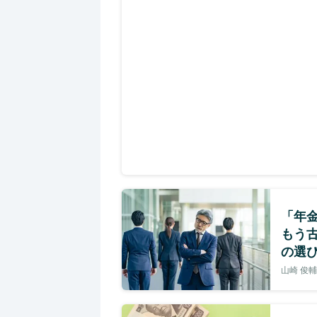
「年
もう
の選
山崎 俊輔