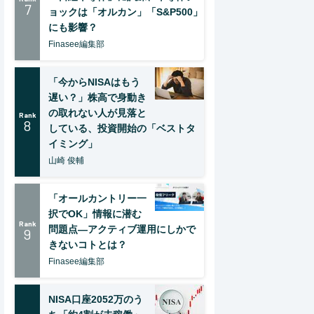
7
ョックは「オルカン」「S&P500」
にも影響？
Finasee編集部
「今からNISAはもう
遅い？」株高で身動き
の取れない人が見落と
Rank
8
している、投資開始の「ベストタ
イミング」
山崎 俊輔
「オールカントリー一
択でOK」情報に潜む
Rank
問題点―アクティブ運用にしかで
9
きないコトとは？
Finasee編集部
NISA口座2052万のう