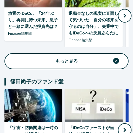
放置のiDeCo、「24年ぶ
退職金なしの現実に直面し
り」再開に待つ未来、息子
て気づいた「自分の将来を
と一緒に選んだ投資先は？
守るのは自分」、失業中で
た
もiDeCoへの決意あらたに
Finasee編集部
Finasee編集部
F
もっと見る
篠田尚子のファンド愛
「宇宙・防衛関連は一時の
「iDeCoファーストが当
【