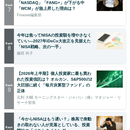
「NASDAQ」「FANG+」が下がる中
Rank
7
「WCM」が急上昇した理由は？
Finasee編集部
今年は焦ってNISAの投資額を増やさなく
ていい―2027年iDeCo大改正を見据えた
Rank
8
「NISA戦略、次の一手」
篠田 尚子
【2026年上半期】個人投資家に最も買わ
れた投資信託は？ オルカン、S&P500の2
大巨頭に続く「毎月決算型ファンド」の
Rank
9
正体
元利 大輔 モーニングスター・ジャパン（株）マネジャー・リ
サーチ部長
「今からNISAはもう遅い？」株高で身動
きの取れない人が見落としている、投資
Rank