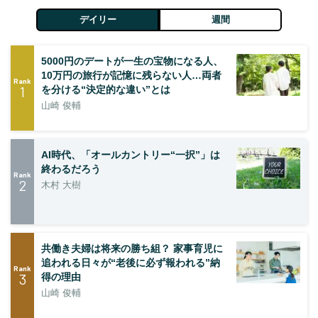
デイリー
週間
5000円のデートが一生の宝物になる人、
10万円の旅行が記憶に残らない人…両者
Rank
1
を分ける“決定的な違い”とは
山崎 俊輔
AI時代、「オールカントリー“一択”」は
終わるだろう
Rank
2
木村 大樹
共働き夫婦は将来の勝ち組？ 家事育児に
追われる日々が“老後に必ず報われる”納
Rank
3
得の理由
山崎 俊輔