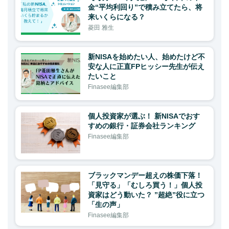
金“平均利回り”で積み立てたら、将
来いくらになる？
菱田 雅生
新NISAを始めたい人、始めたけど不
安な人に正直FPヒッシー先生が伝え
たいこと
Finasee編集部
個人投資家が選ぶ！ 新NISAでおす
すめの銀行・証券会社ランキング
Finasee編集部
ブラックマンデー超えの株価下落！
「見守る」「むしろ買う！」個人投
資家はどう動いた？ ”超絶”役に立つ
「生の声」
Finasee編集部