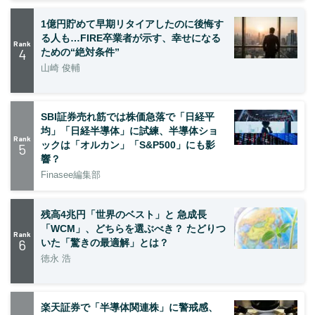
1億円貯めて早期リタイアしたのに後悔す
る人も…FIRE卒業者が示す、幸せになる
Rank
4
ための“絶対条件”
山崎 俊輔
SBI証券売れ筋では株価急落で「日経平
均」「日経半導体」に試練、半導体ショ
Rank
ックは「オルカン」「S&P500」にも影
5
響？
Finasee編集部
残高4兆円「世界のベスト」と 急成長
「WCM」、どちらを選ぶべき？ たどりつ
Rank
6
いた「驚きの最適解」とは？
徳永 浩
楽天証券で「半導体関連株」に警戒感、