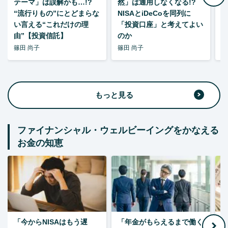
テーマ」は誤解かも…!?
然」は通用しなくなる!?
“流行りもの”にとどまらな
NISAとiDeCoを同列に
い言える“これだけの理
「投資口座」と考えてよい
由”【投資信託】
のか
篠田 尚子
篠田 尚子
篠
もっと見る
ファイナンシャル・ウェルビーイングをかなえる
お金の知恵
「今からNISAはもう遅
「年金がもらえるまで働く
老