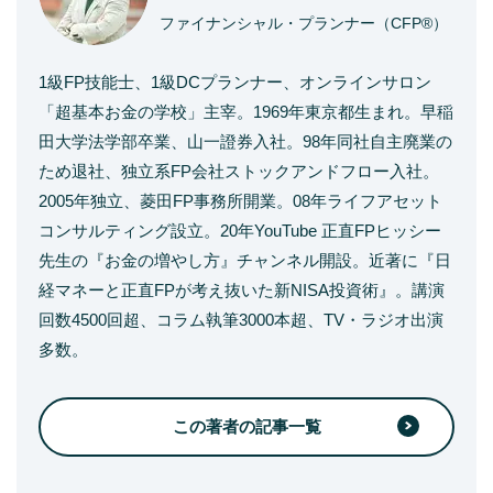
ファイナンシャル・プランナー（CFP®）
1級FP技能士、1級DCプランナー、オンラインサロン
「超基本お金の学校」主宰。1969年東京都生まれ。早稲
田大学法学部卒業、山一證券入社。98年同社自主廃業の
ため退社、独立系FP会社ストックアンドフロー入社。
2005年独立、菱田FP事務所開業。08年ライフアセット
コンサルティング設立。20年YouTube 正直FPヒッシー
先生の『お金の増やし方』チャンネル開設。近著に『日
経マネーと正直FPが考え抜いた新NISA投資術』。講演
回数4500回超、コラム執筆3000本超、TV・ラジオ出演
多数。
この著者の記事一覧