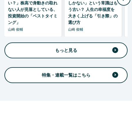
い？」株高で身動きの取れ
しかない」という常識はも
ない人が見落としている、
う古い？ 人生の幸福度を
投資開始の「ベストタイミ
大きく上げる「引き際」の
ング」
選び方
山崎 俊輔
山崎 俊輔
山
もっと見る
特集・連載一覧はこちら