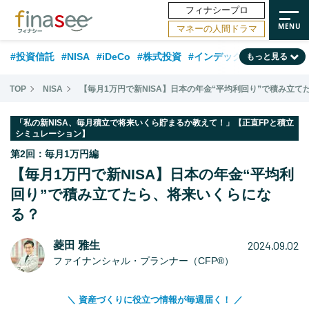
フィナシープロ
マネーの人間ドラマ
#投資信託
#NISA
#iDeCo
#株式投資
#インデックスファンド
もっと見る
#相談事例
#相続・贈与
#FP
#新NISA
#ランキング
#トレンド
TOP
NISA
【毎月1万円で新NISA】日本の年金“平均利回り”で積み立
#日本株
#公的年金
#30代
#40代
#50代
#金融用語解説
「私の新NISA、毎月積立で将来いくら貯まるか教えて！」【正直FPと積立
シミュレーション】
#資産運用業界
#老後
#海外事情
#積立投資
第2回：毎月1万円編
#フィナンシャル・ウェルビーイング
#データ・調査
#国内株式型
【毎月1万円で新NISA】日本の年金“平均利
#60代
回り”で積み立てたら、将来いくらにな
る？
2024.09.02
菱田 雅生
ファイナンシャル・プランナー（CFP®）
＼ 資産づくりに役立つ情報が毎週届く！ ／