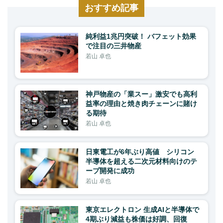
おすすめ記事
純利益1兆円突破！ バフェット効果
で注目の三井物産
若山 卓也
神戸物産の「業スー」激安でも高利
益率の理由と焼き肉チェーンに賭け
る期待
若山 卓也
日東電工が6年ぶり高値 シリコン
半導体を超える二次元材料向けのテ
ープ開発に成功
若山 卓也
東京エレクトロン 生成AIと半導体で
4期ぶり減益も株価は好調、回復