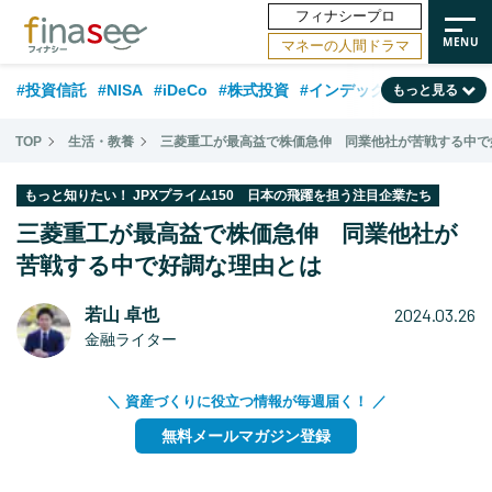
フィナシープロ
マネーの人間ドラマ
#投資信託
#NISA
#iDeCo
#株式投資
#インデックスファンド
もっと見る
#相談事例
#新NISA
#相続・贈与
#FP
#積立投資
#30代
TOP
生活・教養
三菱重工が最高益で株価急伸 同業他社が苦戦する中で
#企業型DC
#退職金
#話題の企業
#日本株
#ランキング
#40代
もっと知りたい！ JPXプライム150 日本の飛躍を担う注目企業たち
#公的年金
#フィナンシャル・ウェルビーイング
#トレンド
三菱重工が最高益で株価急伸 同業他社が
#50代
苦戦する中で好調な理由とは
#データ・調査
#老後
#60代
#国内株式型
2024.03.26
若山 卓也
金融ライター
＼ 資産づくりに役立つ情報が毎週届く！ ／
無料メールマガジン登録