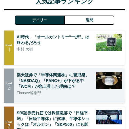
人気記事ランキング
デイリー
週間
AI時代、「オールカントリー“一択”」は
終わるだろう
Rank
1
木村 大樹
楽天証券で「半導体関連株」に警戒感、
「NASDAQ」「FANG+」が下がる中
Rank
2
「WCM」が急上昇した理由は？
Finasee編集部
SBI証券売れ筋では株価急落で「日経平
均」「日経半導体」に試練、半導体ショ
Rank
ックは「オルカン」「S&P500」にも影
3