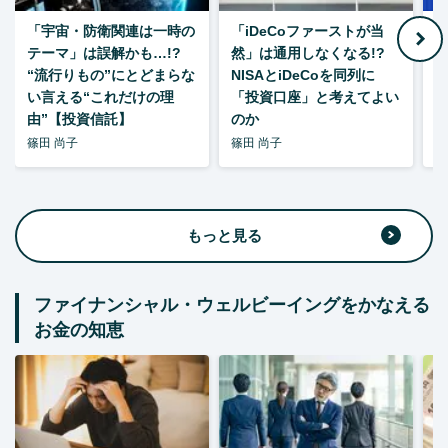
「宇宙・防衛関連は一時の
「iDeCoファーストが当
【
テーマ」は誤解かも…!?
然」は通用しなくなる!?
“流行りもの”にとどまらな
NISAとiDeCoを同列に
い言える“これだけの理
「投資口座」と考えてよい
由”【投資信託】
のか
篠田 尚子
篠田 尚子
篠
もっと見る
ファイナンシャル・ウェルビーイングをかなえる
お金の知恵