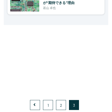
が“期待できる”理由
若山 卓也
1
2
3