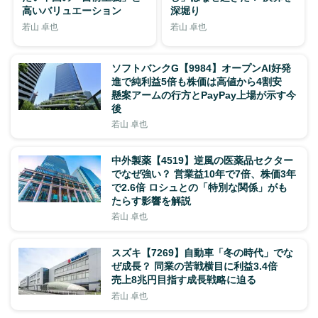
高いバリュエーション
深堀り
若山 卓也
若山 卓也
ソフトバンクG【9984】オープンAI好発
進で純利益5倍も株価は高値から4割安
懸案アームの行方とPayPay上場が示す今
後
若山 卓也
中外製薬【4519】逆風の医薬品セクター
でなぜ強い？ 営業益10年で7倍、株価3年
で2.6倍 ロシュとの「特別な関係」がも
たらす影響を解説
若山 卓也
スズキ【7269】自動車「冬の時代」でな
ぜ成長？ 同業の苦戦横目に利益3.4倍
売上8兆円目指す成長戦略に迫る
若山 卓也