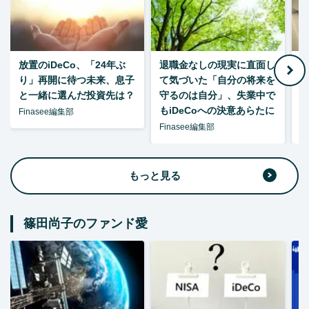
放置のiDeCo、「24年ぶ
退職金なしの現実に直面し
り」再開に待つ未来、息子
て気づいた「自分の将来を
と一緒に選んだ投資先は？
守るのは自分」、失業中で
た
もiDeCoへの決意あらたに
Finasee編集部
Finasee編集部
F
もっと見る
篠田尚子のファンド愛