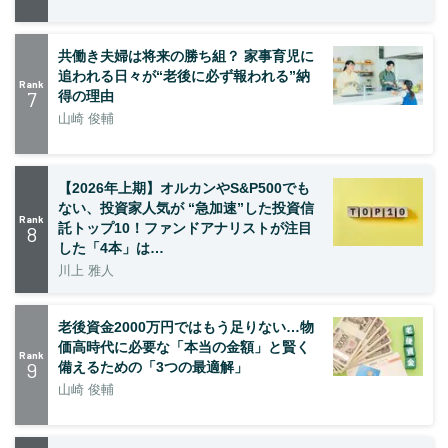
共働き夫婦は将来の勝ち組？ 家事育児に
追われる日々が“老後に必ず報われる”納
Rank
7
得の理由
山崎 俊輔
【2026年上期】オルカンやS&P500でも
ない、投資家人気が “急加速”した投資信
Rank
託トップ10！ファンドアナリストが注目
8
した「4本」は…
川上 雅人
老後資金2000万円ではもう足りない…物
価高時代に必要な「本当の金額」と賢く
Rank
9
備えるための「3つの最適解」
山崎 俊輔