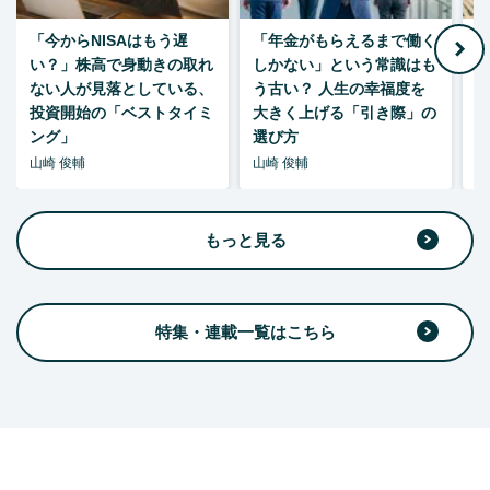
「今からNISAはもう遅
「年金がもらえるまで働く
老
い？」株高で身動きの取れ
しかない」という常識はも
ない人が見落としている、
う古い？ 人生の幸福度を
投資開始の「ベストタイミ
大きく上げる「引き際」の
ング」
選び方
山崎 俊輔
山崎 俊輔
山
もっと見る
特集・連載一覧はこちら