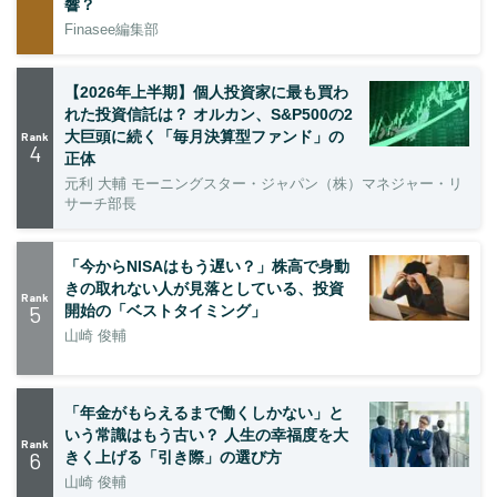
響？
Finasee編集部
【2026年上半期】個人投資家に最も買わ
れた投資信託は？ オルカン、S&P500の2
大巨頭に続く「毎月決算型ファンド」の
Rank
4
正体
元利 大輔 モーニングスター・ジャパン（株）マネジャー・リ
サーチ部長
「今からNISAはもう遅い？」株高で身動
きの取れない人が見落としている、投資
Rank
5
開始の「ベストタイミング」
山崎 俊輔
「年金がもらえるまで働くしかない」と
いう常識はもう古い？ 人生の幸福度を大
Rank
6
きく上げる「引き際」の選び方
山崎 俊輔