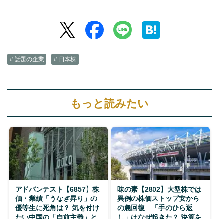
# 話題の企業
# 日本株
もっと読みたい
アドバンテスト【6857】株
味の素【2802】大型株では
価・業績「うなぎ昇り」の
異例の株価ストップ安から
優等生に死角は？ 気を付け
の急回復 「手のひら返
たい中国の「自前主義」と
し」はなぜ起きた？ 決算を