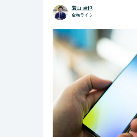
若山 卓也
金融ライター