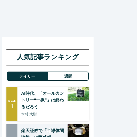
人気記事ランキング
デイリー
週間
AI時代、「オールカン
トリー“一択”」は終わ
Rank
1
るだろう
木村 大樹
楽天証券で「半導体関