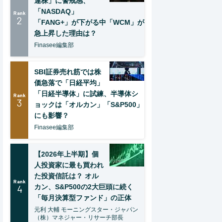
連株」に警戒感、
「NASDAQ」
Rank
2
「FANG+」が下がる中「WCM」が
急上昇した理由は？
Finasee編集部
SBI証券売れ筋では株
価急落で「日経平均」
「日経半導体」に試練、半導体シ
Rank
3
ョックは「オルカン」「S&P500」
にも影響？
Finasee編集部
【2026年上半期】個
人投資家に最も買われ
た投資信託は？ オル
Rank
4
カン、S&P500の2大巨頭に続く
「毎月決算型ファンド」の正体
元利 大輔 モーニングスター・ジャパン
（株）マネジャー・リサーチ部長