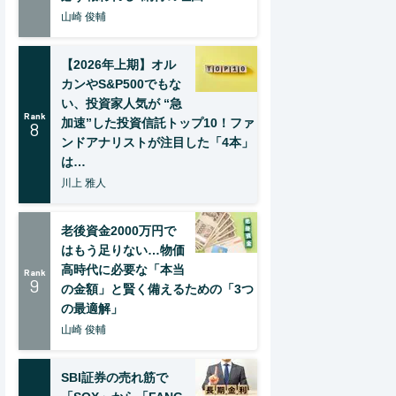
山崎 俊輔
【2026年上期】オル
カンやS&P500でもな
い、投資家人気が “急
Rank
加速”した投資信託トップ10！ファ
8
ンドアナリストが注目した「4本」
は…
川上 雅人
老後資金2000万円で
はもう足りない…物価
高時代に必要な「本当
Rank
9
の金額」と賢く備えるための「3つ
の最適解」
山崎 俊輔
SBI証券の売れ筋で