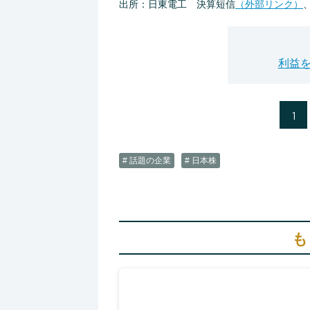
出所：日東電工 決算短信
（外部リンク）
利益を
1
# 話題の企業
# 日本株
も