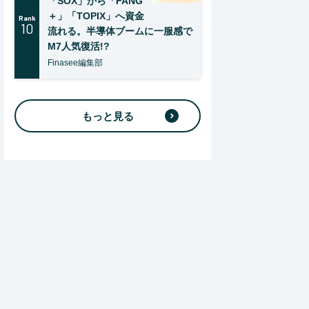
「SOX」から「FANG
＋」「TOPIX」へ資金
Rank
10
流れる。半導体ブームに一服感で
M7人気復活!?
Finasee編集部
もっと見る