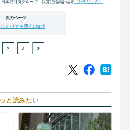
、日本取引所グループ 決算短信集計結果
（外部リンク）
次のページ
けん引する重点3領域
2
3
っと読みたい