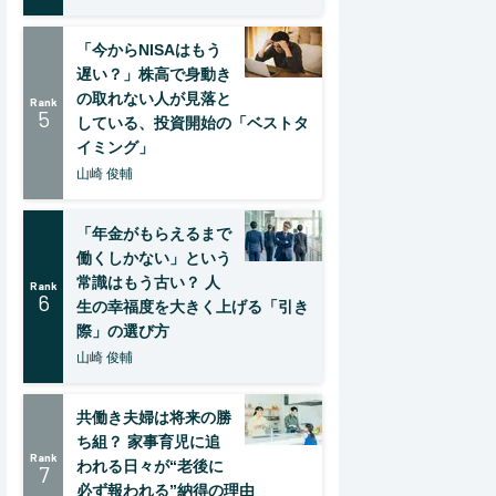
「今からNISAはもう
遅い？」株高で身動き
の取れない人が見落と
Rank
5
している、投資開始の「ベストタ
イミング」
山崎 俊輔
「年金がもらえるまで
働くしかない」という
常識はもう古い？ 人
Rank
6
生の幸福度を大きく上げる「引き
際」の選び方
山崎 俊輔
共働き夫婦は将来の勝
ち組？ 家事育児に追
Rank
われる日々が“老後に
7
必ず報われる”納得の理由