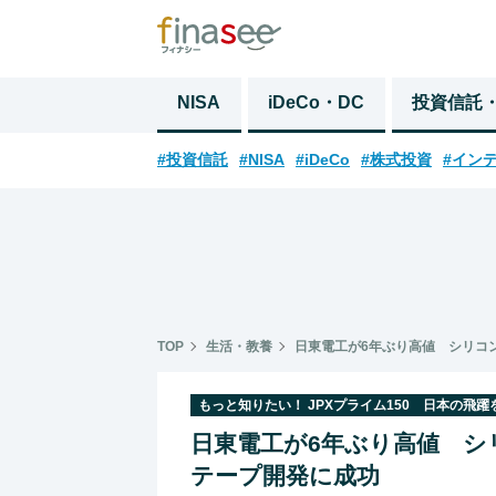
NISA
iDeCo・DC
投資信託
#投資信託
#NISA
#iDeCo
#株式投資
#イン
TOP
生活・教養
日東電工が6年ぶり高値 シリコ
もっと知りたい！ JPXプライム150 日本の飛
日東電工が6年ぶり高値 シ
テープ開発に成功