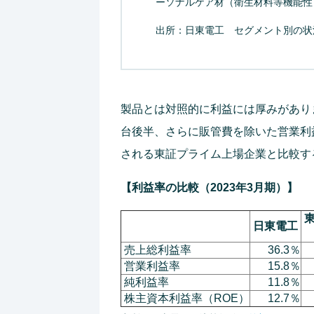
ーソナルケア材（衛生材料等機能性
出所：日東電工 セグメント別の状
製品とは対照的に利益には厚みがあり
台後半、さらに販管費を除いた営業利
される東証プライム上場企業と比較す
【利益率の比較（2023年3月期）】
東
日東電工
売上総利益率
36.3％
営業利益率
15.8％
純利益率
11.8％
株主資本利益率（ROE）
12.7％