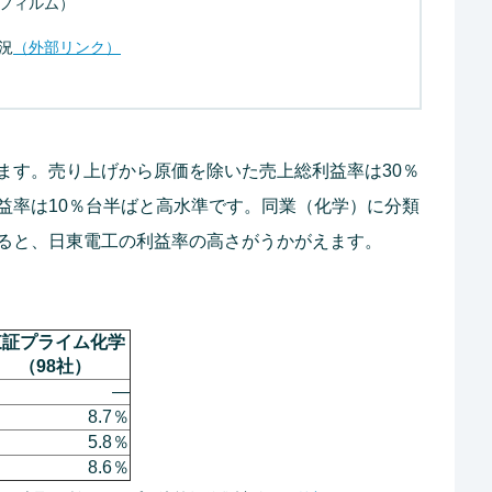
フィルム）
況
（外部リンク）
ます。売り上げから原価を除いた売上総利益率は30％
益率は10％台半ばと高水準です。同業（化学）に分類
ると、日東電工の利益率の高さがうかがえます。
証プライム化学
（98社）
―
8.7％
5.8％
8.6％