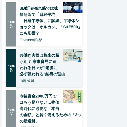
SBI証券売れ筋では株
価急落で「日経平均」
「日経半導体」に試練、半導体シ
Rank
5
ョックは「オルカン」「S&P500」
にも影響？
Finasee編集部
共働き夫婦は将来の勝
ち組？ 家事育児に追
Rank
われる日々が“老後に
6
必ず報われる”納得の理由
山崎 俊輔
老後資金2000万円で
はもう足りない…物価
高時代に必要な「本当
Rank
7
の金額」と賢く備えるための「3つ
の最適解」