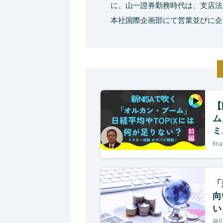
に、山一證券勤務時代は、支店法
本社国際企画部にて営業並びに企
【
ム
ミ
fin
「
向
い
篠田