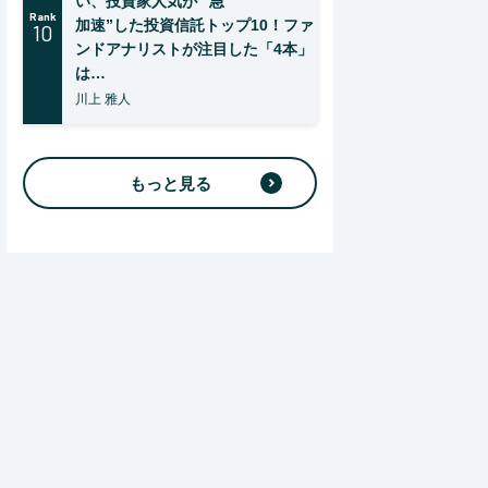
い、投資家人気が “急
Rank
加速”した投資信託トップ10！ファ
10
ンドアナリストが注目した「4本」
は…
川上 雅人
もっと見る