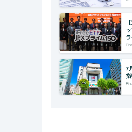
【
ッ
ラ
Fi
7
指
Fi