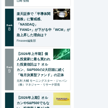
山崎 俊輔
楽天証券で「半導体関
連株」に警戒感、
「NASDAQ」
Rank
8
「FANG+」が下がる中「WCM」が
急上昇した理由は？
Finasee編集部
【2026年上半期】個
人投資家に最も買われ
た投資信託は？ オル
Rank
9
カン、S&P500の2大巨頭に続く
「毎月決算型ファンド」の正体
元利 大輔 モーニングスター・ジャパン
（株）マネジャー・リサーチ部長
【2026年上期】オル
カンやS&P500でもな