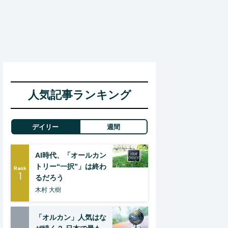
人気記事ランキング
デイリー
週間
AI時代、「オールカン
トリー“一択”」は終わ
Rank
1
るだろう
木村 大樹
「オルカン」人気はな