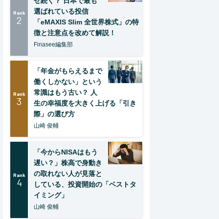
ぜ続く？ 日本で最も
選ばれている投信
Rank
2
「eMAXIS Slim 全世界株式」の特
徴と注意点を改めて解説！
Finasee編集部
「年金がもらえるまで
働くしかない」という
常識はもう古い？ 人
Rank
3
生の幸福度を大きく上げる「引き
際」の選び方
山崎 俊輔
「今からNISAはもう
遅い？」株高で身動き
の取れない人が見落と
Rank
4
している、投資開始の「ベストタ
イミング」
山崎 俊輔