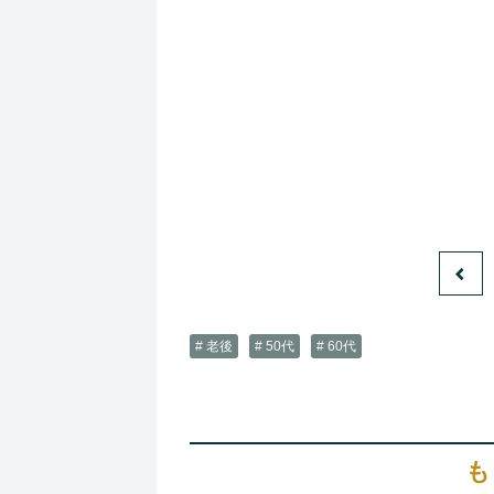
# 老後
# 50代
# 60代
も