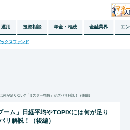
・運用
投資相談
年金・相続
金融業界
エン
デックスファンド
Xには何が足りない?「ミスター指数」がズバリ解説！（後編）
ブーム」日経平均やTOPIXには何が足り
バリ解説！（後編）