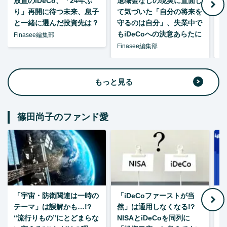
放置のiDeCo、「24年ぶ
退職金なしの現実に直面し
り」再開に待つ未来、息子
て気づいた「自分の将来を
と一緒に選んだ投資先は？
守るのは自分」、失業中で
た
もiDeCoへの決意あらたに
Finasee編集部
Finasee編集部
F
もっと見る
篠田尚子のファンド愛
「宇宙・防衛関連は一時の
「iDeCoファーストが当
【
テーマ」は誤解かも…!?
然」は通用しなくなる!?
“流行りもの”にとどまらな
NISAとiDeCoを同列に