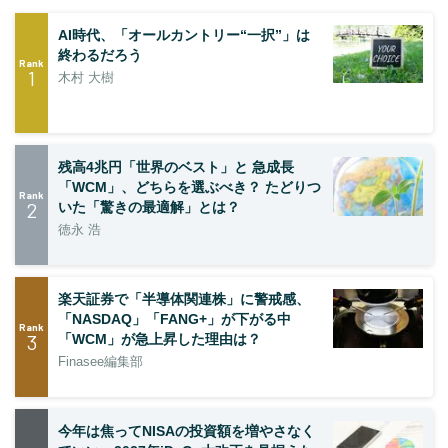
AI時代、「オールカントリー“一択”」は
終わるだろう
Rank
1
木村 大樹
残高4兆円「世界のベスト」と 急成長
「WCM」、どちらを選ぶべき？ たどりつ
Rank
2
いた「驚きの最適解」とは？
徳永 浩
楽天証券で「半導体関連株」に警戒感、
「NASDAQ」「FANG+」が下がる中
Rank
3
「WCM」が急上昇した理由は？
Finasee編集部
今年は焦ってNISAの投資額を増やさなく