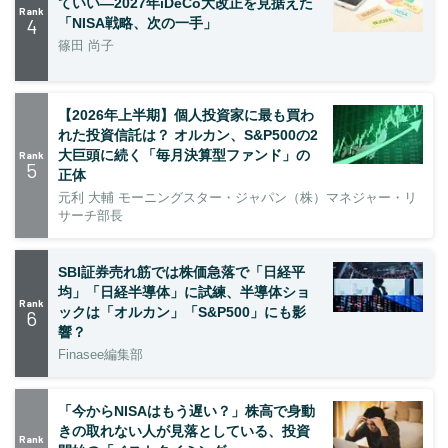
ていい―2027年iDeCo大改正を見据えた
Rank
4
「NISA戦略、次の一手」
篠田 尚子
【2026年上半期】個人投資家に最も買わ
れた投資信託は？ オルカン、S&P500の2
大巨頭に続く「毎月決算型ファンド」の
Rank
5
正体
元利 大輔 モーニングスター・ジャパン（株）マネジャー・リ
サーチ部長
SBI証券売れ筋では株価急落で「日経平
均」「日経半導体」に試練、半導体ショ
Rank
ックは「オルカン」「S&P500」にも影
6
響？
Finasee編集部
「今からNISAはもう遅い？」株高で身動
きの取れない人が見落としている、投資
Rank