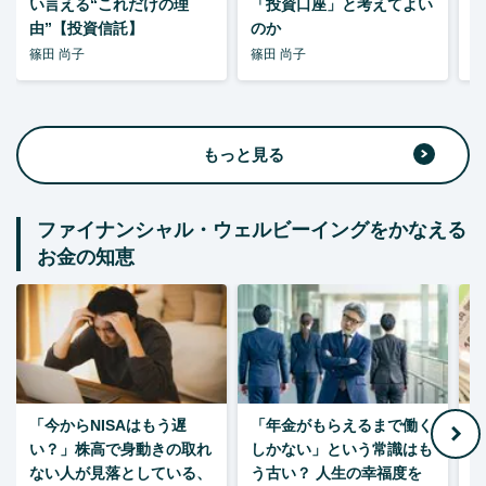
い言える“これだけの理
「投資口座」と考えてよい
由”【投資信託】
のか
篠田 尚子
篠田 尚子
篠
もっと見る
ファイナンシャル・ウェルビーイングをかなえる
お金の知恵
「今からNISAはもう遅
「年金がもらえるまで働く
老
い？」株高で身動きの取れ
しかない」という常識はも
ない人が見落としている、
う古い？ 人生の幸福度を