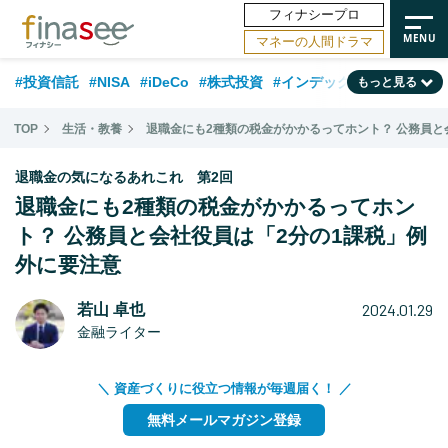
フィナシープロ
マネーの人間ドラマ
#投資信託
#NISA
#iDeCo
#株式投資
#インデックスファンド
もっと見る
#相談事例
#相続・贈与
#FP
#新NISA
#ランキング
#トレンド
TOP
生活・教養
退職金にも2種類の税金がかかるってホント？ 公務員と
#日本株
#公的年金
#30代
#40代
#50代
#金融用語解説
退職金の気になるあれこれ 第2回
#資産運用業界
#老後
#海外事情
#積立投資
退職金にも2種類の税金がかかるってホン
ト？ 公務員と会社役員は「2分の1課税」例
#フィナンシャル・ウェルビーイング
#データ・調査
#国内株式型
外に要注意
#60代
2024.01.29
若山 卓也
金融ライター
＼ 資産づくりに役立つ情報が毎週届く！ ／
無料メールマガジン登録