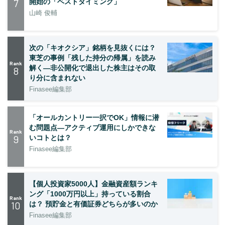
7
開始の「ベストタイミング」
山崎 俊輔
次の「キオクシア」銘柄を見抜くには？
東芝の事例「残した持分の帰属」を読み
Rank
解く—非公開化で退出した株主はその取
8
り分に含まれない
Finasee編集部
「オールカントリー一択でOK」情報に潜
む問題点―アクティブ運用にしかできな
Rank
9
いコトとは？
Finasee編集部
【個人投資家5000人】金融資産額ランキ
ング「1000万円以上」持っている割合
Rank
10
は？ 預貯金と有価証券どちらが多いのか
Finasee編集部