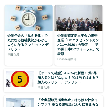
企業年金の「見える化」で
企業型確定拠出年金の優秀
気になる他社状況がわかる
企業「DCエクセレントカン
ようになる？ メリットとデ
パニー2026」が決定、「第
メリット
15回日本DCフォーラム」で
表彰
津田 弘美
Finasee編集部
【ケースで確認】iDeCoに新設！ 第5号
加入者とはどんな人？ 私は当てはまる？
加入のメリット、デメリット
津田 弘美
「企業型確定拠出年金」はもはや社会イ
ンフラ？ 単なる退職金代わりに留まらな