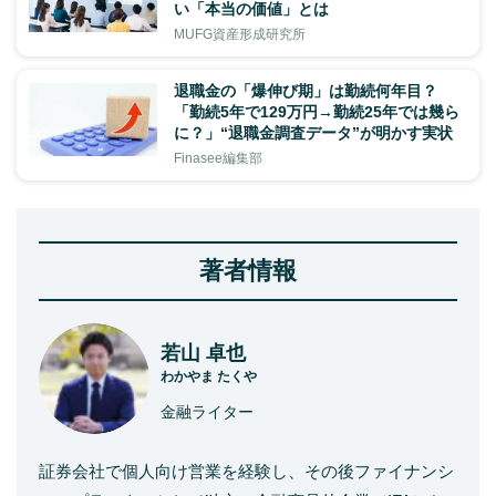
い「本当の価値」とは
MUFG資産形成研究所
退職金の「爆伸び期」は勤続何年目？
「勤続5年で129万円→勤続25年では幾ら
に？」“退職金調査データ”が明かす実状
Finasee編集部
著者情報
若山 卓也
わかやま たくや
金融ライター
証券会社で個人向け営業を経験し、その後ファイナンシ