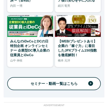
決〜（全6回）
ア後の安心を手に入れる
内田 一博
絹川 竜男
みんなのiDeCoとDCの日
【WEB/プレゼントあり】
特別企画 オンラインセミ
企業の「稼ぐ力」に着目
ナー 企業型DC導入企業の
したJPXプライム150指数
従業員とiDeCo
を徹底解剖！
山中 伸枝
橋本 元洋
セミナー・動画一覧はこちら
ADVERTISEMENT