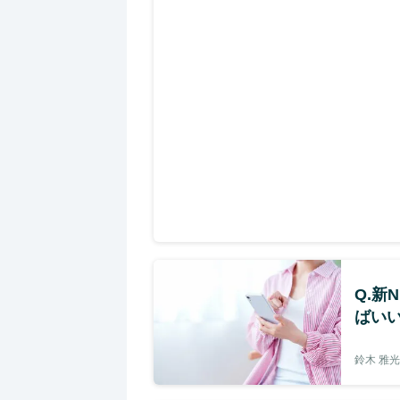
Q.新
ばい
鈴木 雅光