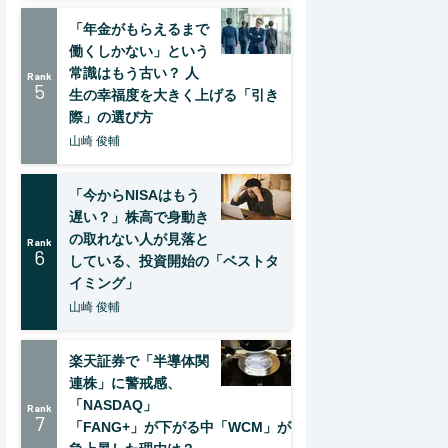
「年金がもらえるまで
働くしかない」という
常識はもう古い？ 人
Rank
5
生の幸福度を大きく上げる「引き
際」の選び方
山崎 俊輔
「今からNISAはもう
遅い？」株高で身動き
の取れない人が見落と
Rank
6
している、投資開始の「ベストタ
イミング」
山崎 俊輔
楽天証券で「半導体関
連株」に警戒感、
「NASDAQ」
Rank
7
「FANG+」が下がる中「WCM」が