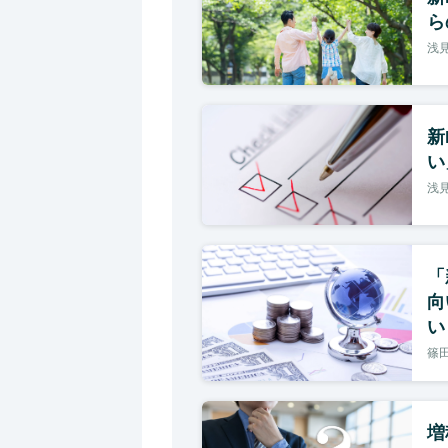
ら
浅見
新
い
浅見
「
向
い
篠田
増