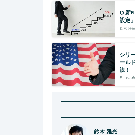
Q.新
設定
鈴木 雅光
シリ
ール
説！
Finase
鈴木 雅光