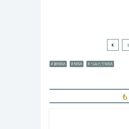
1
# 新NISA
# NISA
# つみたてNISA
も