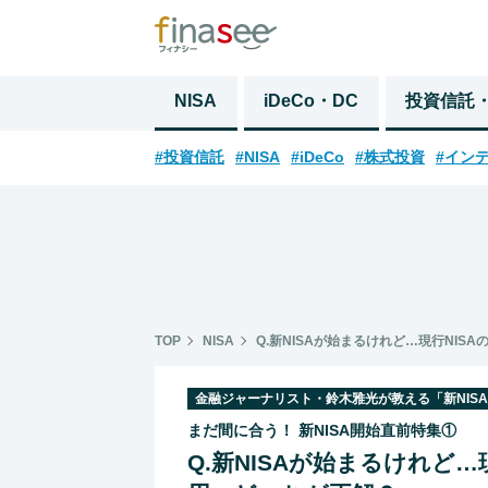
NISA
iDeCo・DC
投資信託
#投資信託
#NISA
#iDeCo
#株式投資
#イン
TOP
NISA
Q.新NISAが始まるけれど…現行NIS
金融ジャーナリスト・鈴木雅光が教える「新NIS
まだ間に合う！ 新NISA開始直前特集①
Q.新NISAが始まるけれど…