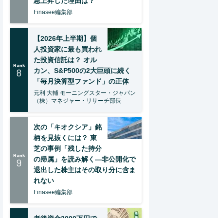
急上昇した理由は？
Finasee編集部
【2026年上半期】個
人投資家に最も買われ
た投資信託は？ オル
Rank
8
カン、S&P500の2大巨頭に続く
「毎月決算型ファンド」の正体
元利 大輔 モーニングスター・ジャパン
（株）マネジャー・リサーチ部長
次の「キオクシア」銘
柄を見抜くには？ 東
芝の事例「残した持分
Rank
の帰属」を読み解く—非公開化で
9
退出した株主はその取り分に含ま
れない
Finasee編集部