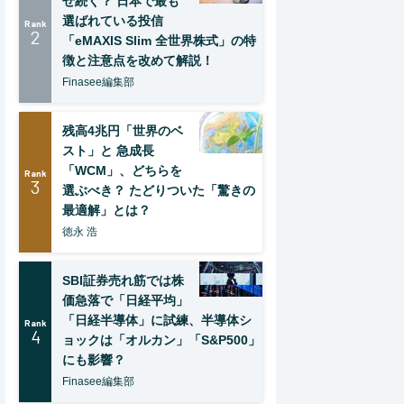
ぜ続く？ 日本で最も
選ばれている投信
Rank
2
「eMAXIS Slim 全世界株式」の特
徴と注意点を改めて解説！
Finasee編集部
残高4兆円「世界のベ
スト」と 急成長
「WCM」、どちらを
Rank
3
選ぶべき？ たどりついた「驚きの
最適解」とは？
徳永 浩
SBI証券売れ筋では株
価急落で「日経平均」
「日経半導体」に試練、半導体シ
Rank
4
ョックは「オルカン」「S&P500」
にも影響？
Finasee編集部