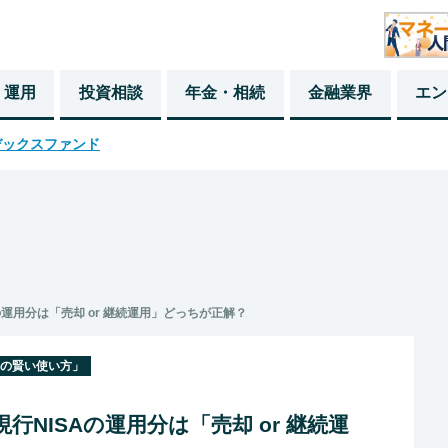
・運用
投資相談
年金・相続
金融業界
エン
デックスファンド
Aの運用分は「売却 or 継続運用」どっちが正解？
Aの賢い使い方」
現行NISAの運用分は「売却 or 継続運