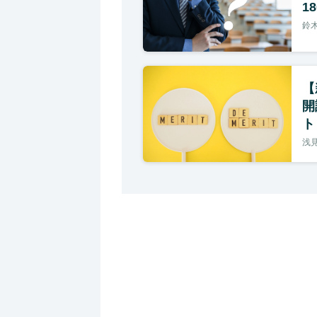
1
鈴木
【
開
ト
浅見