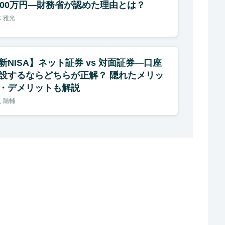
800万円―財務省が認めた理由とは？
 雅光
新NISA】ネット証券 vs 対面証券―口座
設するならどちらが正解？ 隠れたメリッ
・デメリットも解説
 陽輔