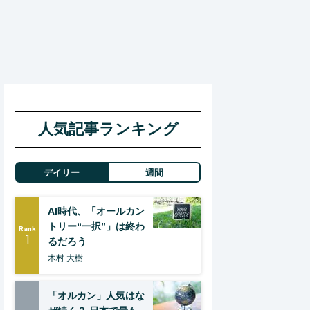
人気記事ランキング
デイリー
週間
AI時代、「オールカン
トリー“一択”」は終わ
Rank
1
るだろう
木村 大樹
「オルカン」人気はな