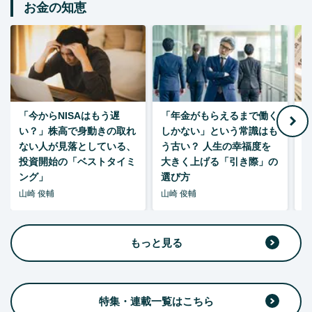
お金の知恵
「今からNISAはもう遅
「年金がもらえるまで働く
老
い？」株高で身動きの取れ
しかない」という常識はも
ない人が見落としている、
う古い？ 人生の幸福度を
投資開始の「ベストタイミ
大きく上げる「引き際」の
ング」
選び方
山崎 俊輔
山崎 俊輔
山
もっと見る
特集・連載一覧はこちら