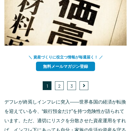
＼ 資産づくりに役立つ情報が毎週届く！ ／
無料メールマガジン登録
1
2
3
デフレが終焉しインフレに突入――世界各国の経済が転換
を迎えている今、“銀行預金だけ”を持つ危険性が語られて
います。ただ、適切にリスクを分散させた資産運用をすれ
ば、インフレ下にあっても自分・家族の生活や資産を守る