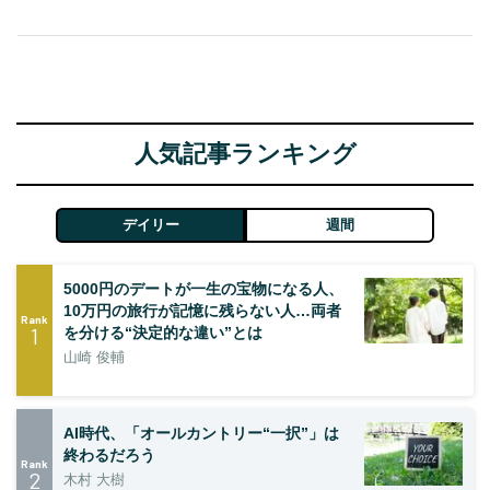
人気記事ランキング
デイリー
週間
5000円のデートが一生の宝物になる人、
10万円の旅行が記憶に残らない人…両者
Rank
1
を分ける“決定的な違い”とは
山崎 俊輔
AI時代、「オールカントリー“一択”」は
終わるだろう
Rank
2
木村 大樹