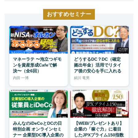
おすすめセミナー
マネーラテ 〜泡立つギモ
どうするDC？DC（確定
ンを資産形成Cafeで解
拠出年金）活用でリタイ
決〜（全6回）
ア後の安心を手に入れる
内田 一博
絹川 竜男
みんなのiDeCoとDCの日
【WEB/プレゼントあり】
特別企画 オンラインセミ
企業の「稼ぐ力」に着目
ナー 企業型DC導入企業の
したJPXプライム150指数