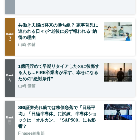
共働き夫婦は将来の勝ち組？ 家事育児に
追われる日々が“老後に必ず報われる”納
Rank
3
得の理由
山崎 俊輔
1億円貯めて早期リタイアしたのに後悔す
る人も…FIRE卒業者が示す、幸せになる
Rank
4
ための“絶対条件”
山崎 俊輔
SBI証券売れ筋では株価急落で「日経平
均」「日経半導体」に試練、半導体ショ
Rank
ックは「オルカン」「S&P500」にも影
5
響？
Finasee編集部