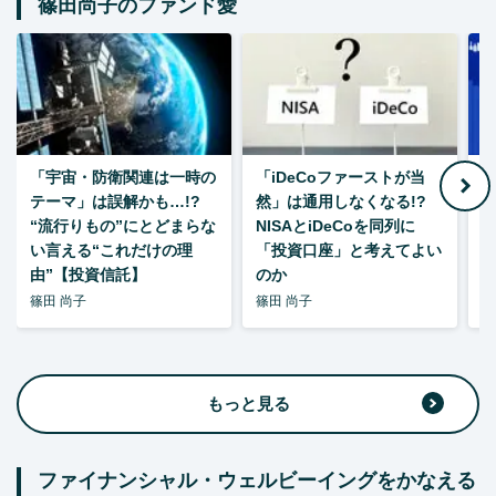
篠田尚子のファンド愛
「宇宙・防衛関連は一時の
「iDeCoファーストが当
【
テーマ」は誤解かも…!?
然」は通用しなくなる!?
“流行りもの”にとどまらな
NISAとiDeCoを同列に
い言える“これだけの理
「投資口座」と考えてよい
由”【投資信託】
のか
篠田 尚子
篠田 尚子
篠
もっと見る
ファイナンシャル・ウェルビーイングをかなえる