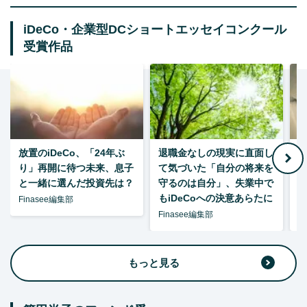
iDeCo・企業型DCショートエッセイコンクール
受賞作品
放置のiDeCo、「24年ぶ
退職金なしの現実に直面し
り」再開に待つ未来、息子
て気づいた「自分の将来を
と一緒に選んだ投資先は？
守るのは自分」、失業中で
た
もiDeCoへの決意あらたに
Finasee編集部
Finasee編集部
F
もっと見る