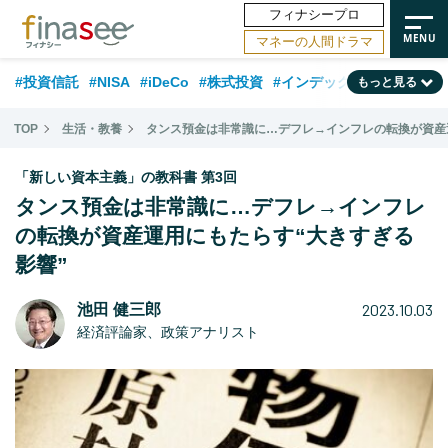
フィナシープロ
マネーの人間ドラマ
#投資信託
#NISA
#iDeCo
#株式投資
#インデックスファンド
もっと見る
#相談事例
#相続・贈与
#FP
#新NISA
#ランキング
#トレンド
TOP
生活・教養
タンス預金は非常識に…デフレ→インフレの転換が資産
#日本株
#公的年金
#30代
#40代
#50代
#金融用語解説
「新しい資本主義」の教科書 第3回
#資産運用業界
#老後
#海外事情
#積立投資
タンス預金は非常識に…デフレ→インフレ
の転換が資産運用にもたらす“大きすぎる
#フィナンシャル・ウェルビーイング
#データ・調査
#国内株式型
影響”
#60代
2023.10.03
池田 健三郎
経済評論家、政策アナリスト