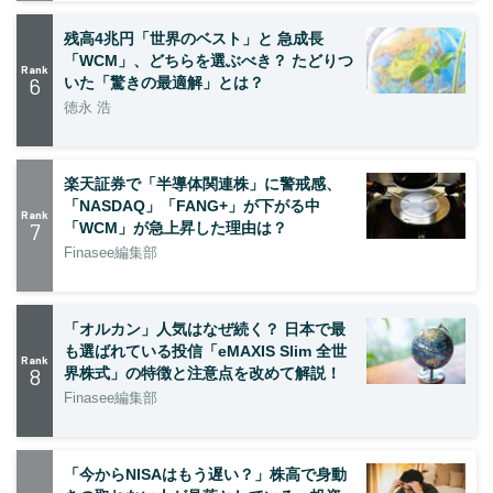
残高4兆円「世界のベスト」と 急成長
「WCM」、どちらを選ぶべき？ たどりつ
Rank
6
いた「驚きの最適解」とは？
徳永 浩
楽天証券で「半導体関連株」に警戒感、
「NASDAQ」「FANG+」が下がる中
Rank
7
「WCM」が急上昇した理由は？
Finasee編集部
「オルカン」人気はなぜ続く？ 日本で最
も選ばれている投信「eMAXIS Slim 全世
Rank
8
界株式」の特徴と注意点を改めて解説！
Finasee編集部
「今からNISAはもう遅い？」株高で身動