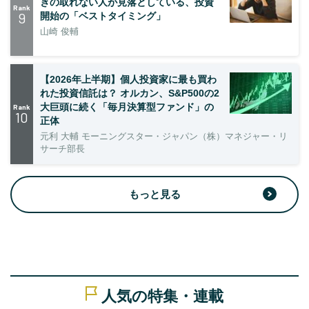
きの取れない人が見落としている、投資
Rank
9
開始の「ベストタイミング」
山崎 俊輔
【2026年上半期】個人投資家に最も買わ
れた投資信託は？ オルカン、S&P500の2
大巨頭に続く「毎月決算型ファンド」の
Rank
10
正体
元利 大輔 モーニングスター・ジャパン（株）マネジャー・リ
サーチ部長
もっと見る
人気の特集・連載