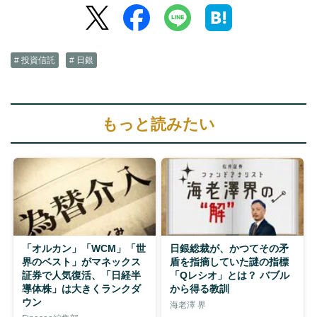
# 投資信託
# 日銀
もっと読みたい
「オルカン」「WCM」「世
日銀総裁が、かつてその矛
界のベスト」がマネックス
盾を指摘していた謎の指標
証券で人気復活、「日経半
「Qレシオ」とは？ バブル
導体株」は大きくランクダ
から得る教訓
ウン
海老澤 界