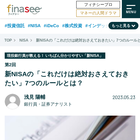
フィナシープロ
マネーの人間ドラマ
#投資信託
#NISA
#iDeCo
#株式投資
#インデックスファンド
もっと見る
#相談事例
#相続・贈与
#FP
#新NISA
#ランキング
#日本株
TOP
NISA
新NISAの「これだけは絶対おさえておきたい」7つのルール
#積立投資
#トレンド
#30代
#公的年金
#40代
#50代
現役銀行員が教える！ いちばん分かりやすい「新NISA」
#フィナンシャル・ウェルビーイング
#老後
#金融用語解説
第2回
新NISAの「これだけは絶対おさえておき
#データ・調査
#資産運用業界
#海外事情
#国内株式型
#60代
たい」7つのルールとは？
2023.05.23
浅見 陽輔
銀行員・証券アナリスト