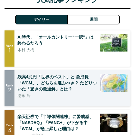
デイリー
週間
AI時代、「オールカントリー“一択”」は
終わるだろう
Rank
1
木村 大樹
残高4兆円「世界のベスト」と 急成長
「WCM」、どちらを選ぶべき？ たどりつ
Rank
2
いた「驚きの最適解」とは？
徳永 浩
楽天証券で「半導体関連株」に警戒感、
「NASDAQ」「FANG+」が下がる中
Rank
3
「WCM」が急上昇した理由は？