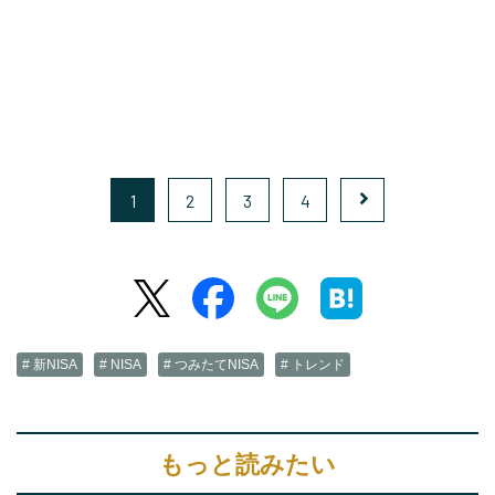
1
2
3
4
# 新NISA
# NISA
# つみたてNISA
# トレンド
もっと読みたい