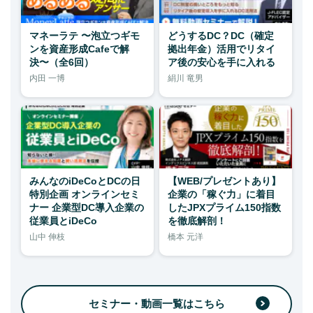
マネーラテ 〜泡立つギモ
どうするDC？DC（確定
ンを資産形成Cafeで解
拠出年金）活用でリタイ
決〜（全6回）
ア後の安心を手に入れる
内田 一博
絹川 竜男
みんなのiDeCoとDCの日
【WEB/プレゼントあり】
特別企画 オンラインセミ
企業の「稼ぐ力」に着目
ナー 企業型DC導入企業の
したJPXプライム150指数
従業員とiDeCo
を徹底解剖！
山中 伸枝
橋本 元洋
セミナー・動画一覧はこちら