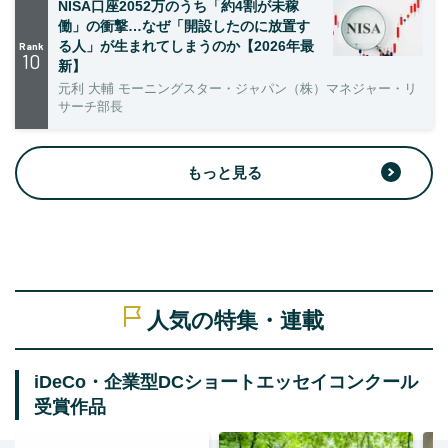
NISA口座2052万のうち「約4割が未稼
働」の衝撃…なぜ「開設したのに放置す
る人」が生まれてしまうのか【2026年最
Rank
10
新】
元利 大輔 モーニングスター・ジャパン（株）マネジャー・リ
サーチ部長
もっと見る
人気の特集・連載
iDeCo・企業型DCショートエッセイコンクール
受賞作品