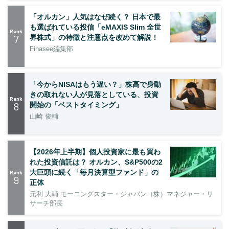
「オルカン」人気はなぜ続く？ 日本で最
も選ばれている投信「eMAXIS Slim 全世
Rank
7
界株式」の特徴と注意点を改めて解説！
Finasee編集部
「今からNISAはもう遅い？」株高で身動
きの取れない人が見落としている、投資
Rank
8
開始の「ベストタイミング」
山崎 俊輔
【2026年上半期】個人投資家に最も買わ
れた投資信託は？ オルカン、S&P500の2
大巨頭に続く「毎月決算型ファンド」の
Rank
9
正体
元利 大輔 モーニングスター・ジャパン（株）マネジャー・リ
サーチ部長