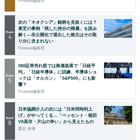
Finasee編集部
次の「キオクシア」銘柄を見抜くには？
東芝の事例「残した持分の帰属」を読み
Rank
解く—非公開化で退出した株主はその取
4
り分に含まれない
Finasee編集部
SBI証券売れ筋では株価急落で「日経平
均」「日経半導体」に試練、半導体ショ
Rank
ックは「オルカン」「S&P500」にも影
5
響？
Finasee編集部
日米協調介入の次には「日米同時利上
げ」がやってくる…「ベッセント・植田
Rank
6
VS高市・片山の争い」から見えたもの
愛宕 伸康