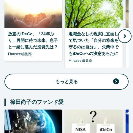
放置のiDeCo、「24年ぶ
退職金なしの現実に直面し
り」再開に待つ未来、息子
て気づいた「自分の将来を
と一緒に選んだ投資先は？
守るのは自分」、失業中で
た
もiDeCoへの決意あらたに
Finasee編集部
Finasee編集部
F
もっと見る
篠田尚子のファンド愛