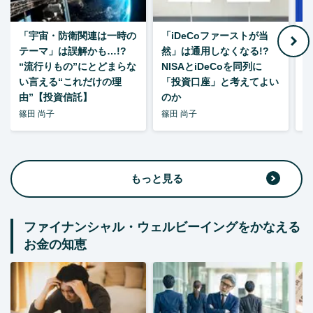
「宇宙・防衛関連は一時の
「iDeCoファーストが当
【
テーマ」は誤解かも…!?
然」は通用しなくなる!?
“流行りもの”にとどまらな
NISAとiDeCoを同列に
い言える“これだけの理
「投資口座」と考えてよい
由”【投資信託】
のか
篠田 尚子
篠田 尚子
篠
もっと見る
ファイナンシャル・ウェルビーイングをかなえる
お金の知恵