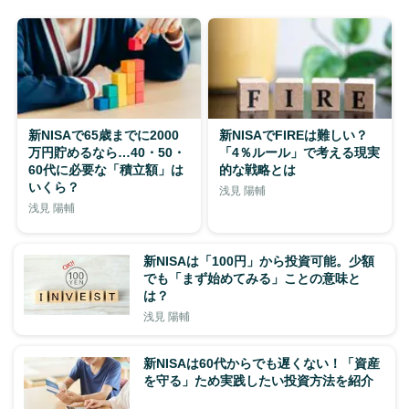
新NISAで65歳までに2000
新NISAでFIREは難しい？
万円貯めるなら…40・50・
「4％ルール」で考える現実
60代に必要な「積立額」は
的な戦略とは
いくら？
浅見 陽輔
浅見 陽輔
新NISAは「100円」から投資可能。少額
でも「まず始めてみる」ことの意味と
は？
浅見 陽輔
新NISAは60代からでも遅くない！「資産
を守る」ため実践したい投資方法を紹介