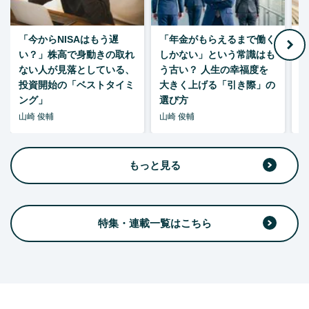
「今からNISAはもう遅
「年金がもらえるまで働く
老
い？」株高で身動きの取れ
しかない」という常識はも
ない人が見落としている、
う古い？ 人生の幸福度を
投資開始の「ベストタイミ
大きく上げる「引き際」の
ング」
選び方
山崎 俊輔
山崎 俊輔
山
もっと見る
特集・連載一覧はこちら