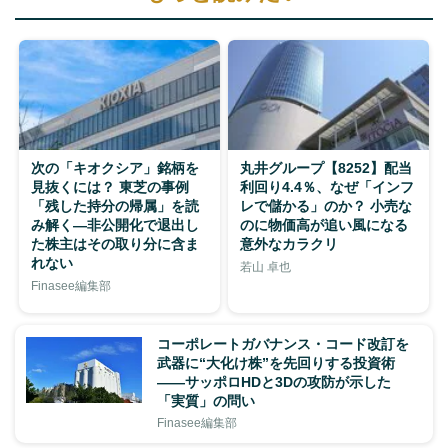
次の「キオクシア」銘柄を
丸井グループ【8252】配当
見抜くには？ 東芝の事例
利回り4.4％、なぜ「インフ
「残した持分の帰属」を読
レで儲かる」のか？ 小売な
み解く—非公開化で退出し
のに物価高が追い風になる
た株主はその取り分に含ま
意外なカラクリ
れない
若山 卓也
Finasee編集部
コーポレートガバナンス・コード改訂を
武器に“大化け株”を先回りする投資術
——サッポロHDと3Dの攻防が示した
「実質」の問い
Finasee編集部