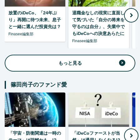
放置のiDeCo、「24年ぶ
退職金なしの現実に直面し
り」再開に待つ未来、息子
て気づいた「自分の将来を
と一緒に選んだ投資先は？
守るのは自分」、失業中で
た
もiDeCoへの決意あらたに
Finasee編集部
Finasee編集部
F
もっと見る
篠田尚子のファンド愛
「宇宙・防衛関連は一時の
「iDeCoファーストが当
【
テーマ」は誤解かも…!?
然」は通用しなくなる!?