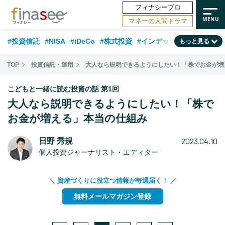
フィナシープロ
マネーの人間ドラマ
#投資信託
#NISA
#iDeCo
#株式投資
#インデックスファンド
もっと見る
#相談事例
#相続・贈与
#FP
#新NISA
#ランキング
#トレンド
TOP
投資信託・運用
大人なら説明できるようにしたい！「株でお金が増
#日本株
#公的年金
#30代
#40代
#50代
#金融用語解説
こどもと一緒に読む投資の話 第1回
#資産運用業界
#老後
#海外事情
#積立投資
大人なら説明できるようにしたい！「株で
お金が増える」本当の仕組み
#フィナンシャル・ウェルビーイング
#データ・調査
#国内株式型
#60代
2023.04.10
日野 秀規
個人投資ジャーナリスト・エディター
＼ 資産づくりに役立つ情報が毎週届く！ ／
無料メールマガジン登録