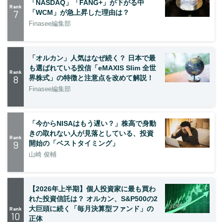
「NASDAQ」「FANG+」が下がる中
Rank
7
「WCM」が急上昇した理由は？
Finasee編集部
「オルカン」人気はなぜ続く？ 日本で最
も選ばれている投信「eMAXIS Slim 全世
Rank
8
界株式」の特徴と注意点を改めて解説！
Finasee編集部
「今からNISAはもう遅い？」株高で身動
きの取れない人が見落としている、投資
Rank
9
開始の「ベストタイミング」
山崎 俊輔
【2026年上半期】個人投資家に最も買わ
れた投資信託は？ オルカン、S&P500の2
大巨頭に続く「毎月決算型ファンド」の
Rank
10
正体