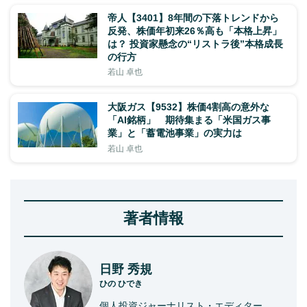
帝人【3401】8年間の下落トレンドから
反発、株価年初来26％高も「本格上昇」
は？ 投資家懸念の“リストラ後”本格成長
の行方
若山 卓也
大阪ガス【9532】株価4割高の意外な
「AI銘柄」 期待集まる「米国ガス事
業」と「蓄電池事業」の実力は
若山 卓也
著者情報
日野 秀規
ひの ひでき
個人投資ジャーナリスト・エディター