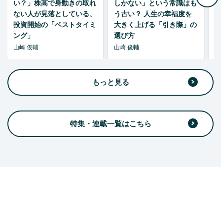
い？」株高で身動きの取れ
しかない」という常識はも
ない人が見落としている、
う古い？ 人生の幸福度を
投資開始の「ベストタイミ
大きく上げる「引き際」の
ング」
選び方
山崎 俊輔
山崎 俊輔
山
もっと見る
特集・連載一覧はこちら