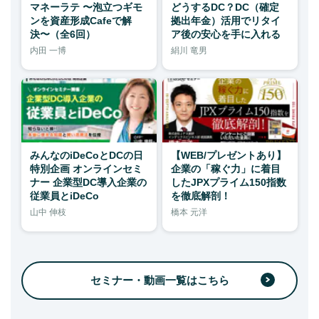
マネーラテ 〜泡立つギモ
どうするDC？DC（確定
ンを資産形成Cafeで解
拠出年金）活用でリタイ
決〜（全6回）
ア後の安心を手に入れる
内田 一博
絹川 竜男
みんなのiDeCoとDCの日
【WEB/プレゼントあり】
特別企画 オンラインセミ
企業の「稼ぐ力」に着目
ナー 企業型DC導入企業の
したJPXプライム150指数
従業員とiDeCo
を徹底解剖！
山中 伸枝
橋本 元洋
セミナー・動画一覧はこちら