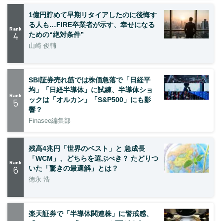
1億円貯めて早期リタイアしたのに後悔す
る人も…FIRE卒業者が示す、幸せになる
Rank
4
ための“絶対条件”
山崎 俊輔
SBI証券売れ筋では株価急落で「日経平
均」「日経半導体」に試練、半導体ショ
Rank
ックは「オルカン」「S&P500」にも影
5
響？
Finasee編集部
残高4兆円「世界のベスト」と 急成長
「WCM」、どちらを選ぶべき？ たどりつ
Rank
6
いた「驚きの最適解」とは？
徳永 浩
楽天証券で「半導体関連株」に警戒感、