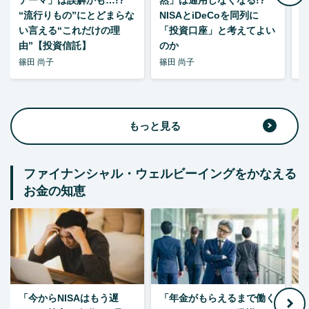
“流行りもの”にとどまらな
NISAとiDeCoを同列に
い言える“これだけの理
「投資口座」と考えてよい
由”【投資信託】
のか
篠田 尚子
篠田 尚子
篠
もっと見る
ファイナンシャル・ウェルビーイングをかなえる
お金の知恵
「今からNISAはもう遅
「年金がもらえるまで働く
老