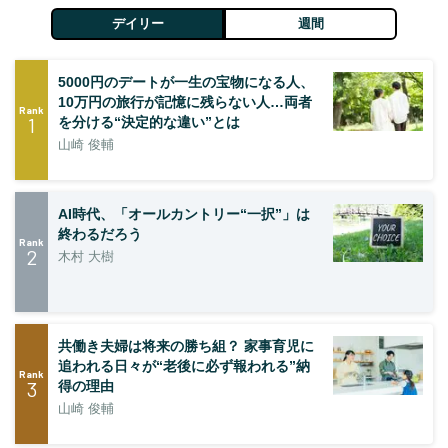
デイリー
週間
5000円のデートが一生の宝物になる人、
10万円の旅行が記憶に残らない人…両者
Rank
1
を分ける“決定的な違い”とは
山崎 俊輔
AI時代、「オールカントリー“一択”」は
終わるだろう
Rank
2
木村 大樹
共働き夫婦は将来の勝ち組？ 家事育児に
追われる日々が“老後に必ず報われる”納
Rank
3
得の理由
山崎 俊輔