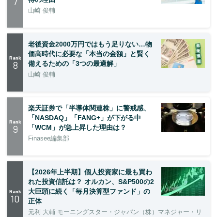
7
山崎 俊輔
老後資金2000万円ではもう足りない…物
価高時代に必要な「本当の金額」と賢く
Rank
8
備えるための「3つの最適解」
山崎 俊輔
楽天証券で「半導体関連株」に警戒感、
「NASDAQ」「FANG+」が下がる中
Rank
9
「WCM」が急上昇した理由は？
Finasee編集部
【2026年上半期】個人投資家に最も買わ
れた投資信託は？ オルカン、S&P500の2
大巨頭に続く「毎月決算型ファンド」の
Rank
10
正体
元利 大輔 モーニングスター・ジャパン（株）マネジャー・リ