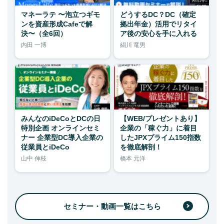
マネーラテ 〜泡立つギモ
どうするDC？DC（確定
ンを資産形成Cafeで解
拠出年金）活用でリタイ
決〜（全6回）
ア後の安心を手に入れる
内田 一博
絹川 竜男
みんなのiDeCoとDCの日
【WEB/プレゼントあり】
特別企画 オンラインセミ
企業の「稼ぐ力」に着目
ナー 企業型DC導入企業の
したJPXプライム150指数
従業員とiDeCo
を徹底解剖！
山中 伸枝
橋本 元洋
セミナー・動画一覧はこちら