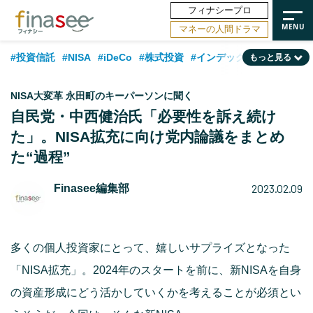
フィナシープロ
マネーの人間ドラマ
#投資信託
#NISA
#iDeCo
#株式投資
#インデックスファンド
もっと見る
#相談事例
#相続・贈与
#FP
#新NISA
#積立投資
#30代
NISA大変革 永田町のキーパーソンに聞く
#ランキング
#日本株
#公的年金
#40代
#トレンド
自民党・中西健治氏「必要性を訴え続け
た」。NISA拡充に向け党内論議をまとめ
#フィナンシャル・ウェルビーイング
#企業型DC
#退職金
#50代
た“過程”
#老後
#データ・調査
#金融用語解説
#話題の企業
#国内株式型
2023.02.09
Finasee編集部
多くの個人投資家にとって、嬉しいサプライズとなった
「NISA拡充」。2024年のスタートを前に、新NISAを自身
の資産形成にどう活かしていくかを考えることが必須とい