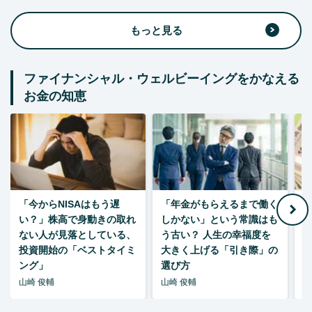
もっと見る
ファイナンシャル・ウェルビーイングをかなえる
お金の知恵
「今からNISAはもう遅
「年金がもらえるまで働く
老
い？」株高で身動きの取れ
しかない」という常識はも
ない人が見落としている、
う古い？ 人生の幸福度を
投資開始の「ベストタイミ
大きく上げる「引き際」の
ング」
選び方
山崎 俊輔
山崎 俊輔
山