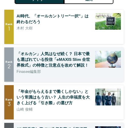
AI時代、「オールカントリー“一択”」は
終わるだろう
Rank
1
木村 大樹
「オルカン」人気はなぜ続く？ 日本で最
も選ばれている投信「eMAXIS Slim 全世
Rank
2
界株式」の特徴と注意点を改めて解説！
Finasee編集部
「年金がもらえるまで働くしかない」と
いう常識はもう古い？ 人生の幸福度を大
Rank
3
きく上げる「引き際」の選び方
山崎 俊輔