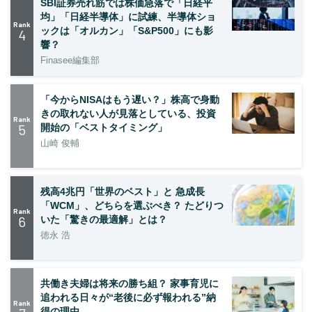
SBI証券売れ筋では株価急落で「日経平
均」「日経半導体」に試練、半導体ショ
Rank
ックは「オルカン」「S&P500」にも影
4
響？
Finasee編集部
「今からNISAはもう遅い？」株高で身動
きの取れない人が見落としている、投資
Rank
5
開始の「ベストタイミング」
山崎 俊輔
残高4兆円「世界のベスト」と 急成長
「WCM」、どちらを選ぶべき？ たどりつ
Rank
6
いた「驚きの最適解」とは？
徳永 浩
共働き夫婦は将来の勝ち組？ 家事育児に
追われる日々が“老後に必ず報われる”納
Rank
得の理由