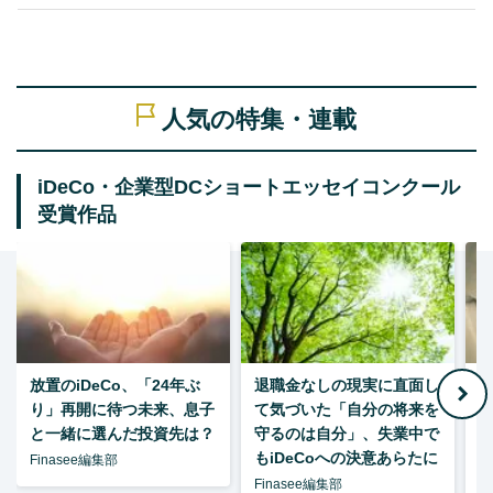
人気の特集・連載
iDeCo・企業型DCショートエッセイコンクール
受賞作品
放置のiDeCo、「24年ぶ
退職金なしの現実に直面し
り」再開に待つ未来、息子
て気づいた「自分の将来を
と一緒に選んだ投資先は？
守るのは自分」、失業中で
た
もiDeCoへの決意あらたに
Finasee編集部
Finasee編集部
F