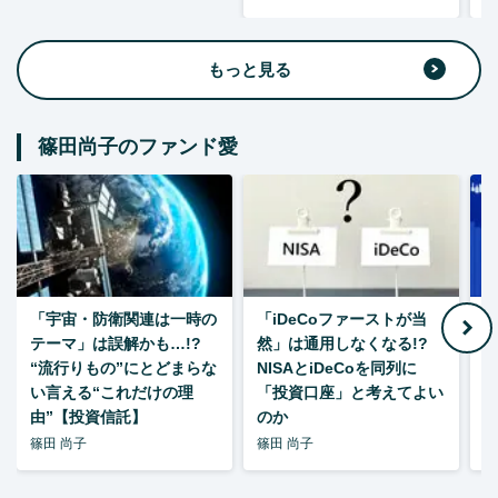
もっと見る
篠田尚子のファンド愛
「宇宙・防衛関連は一時の
「iDeCoファーストが当
【
テーマ」は誤解かも…!?
然」は通用しなくなる!?
“流行りもの”にとどまらな
NISAとiDeCoを同列に
い言える“これだけの理
「投資口座」と考えてよい
由”【投資信託】
のか
篠田 尚子
篠田 尚子
篠